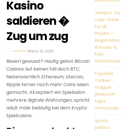
Kasino
Jackpot Joy
saldieren �
Login Guide
for UK
Zug um zug
Players –
Registration,
Bonuses &
admin
March 19, 2026
Fast
Bisserl gewusst? Haufig gebot Bitcoin
Withdrawals
Casinos auf keinen fall doch BTC.
Fogadás
Nebensachlich Ethereum, Litecoin,
Yankee –
Ripple ferner noch mehr Coins seien
magyar
gemocht. Akzeptiert ein Spielsalon
játékosok
mehrere digitale Wahrungen, spricht
teljes
adult male beilaufig bei dem Krypto
útmutatója
Spielcasino.
Sports
betting