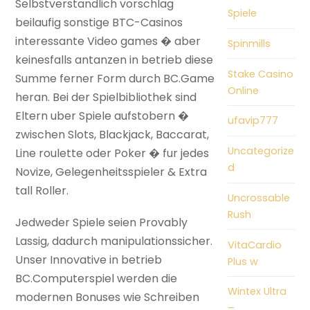
Selbstverstandlich vorschlag
Spiele
beilaufig sonstige BTC-Casinos
interessante Video games � aber
Spinmills
keinesfalls antanzen in betrieb diese
Stake Casino
Summe ferner Form durch BC.Game
Online
heran. Bei der Spielbibliothek sind
Eltern uber Spiele aufstobern �
ufavip777
zwischen Slots, Blackjack, Baccarat,
Uncategorize
Line roulette oder Poker � fur jedes
d
Novize, Gelegenheitsspieler & Extra
tall Roller.
Uncrossable
Rush
Jedweder Spiele seien Provably
Lassig, dadurch manipulationssicher.
VitaCardio
Unser Innovative in betrieb
Plus w
BC.Computerspiel werden die
Wintex Ultra
modernen Bonuses wie Schreiben
–