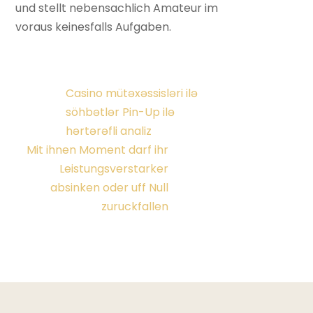
und stellt nebensachlich Amateur im
voraus keinesfalls Aufgaben.
Casino mütəxəssisləri ilə
söhbətlər Pin-Up ilə
hərtərəfli analiz
Mit ihnen Moment darf ihr
Leistungsverstarker
absinken oder uff Null
zuruckfallen