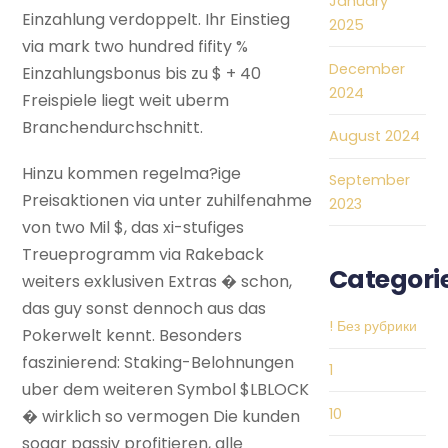
January
Einzahlung verdoppelt. Ihr Einstieg
2025
via mark two hundred fifity %
December
Einzahlungsbonus bis zu $ + 40
2024
Freispiele liegt weit uberm
Branchendurchschnitt.
August 2024
Hinzu kommen regelma?ige
September
Preisaktionen via unter zuhilfenahme
2023
von two Mil $, das xi-stufiges
Treueprogramm via Rakeback
Categori
weiters exklusiven Extras � schon,
das guy sonst dennoch aus das
! Без рубрики
Pokerwelt kennt. Besonders
faszinierend: Staking-Belohnungen
1
uber dem weiteren Symbol $LBLOCK
10
� wirklich so vermogen Die kunden
sogar passiv profitieren, alle