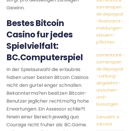
samenbank-
samenspen
Gewinn.
de.depaypal
Bestes Bitcoin
-finanzamt-
meldungen-
Casino fur jedes
steuern-
pflichten
Spielvielfalt:
BC.Computerspiel
samenbank-
samenspen
de.depaypal
In der Spielauswahl die erlaubnis
-zahlung-
haben unser besten Bitcoin Casinos
abgelehnt-
nicht den gurtel enger schnallen.
ursachen-
Bekannterma?en besitzen Bitcoin-
und-
Benutzer jeglicher rechtma?ig hohe
loesungen
Erwartungen. Ein Assessor schlie?t
hinein einer Bereich jeweilig qua
Sanuslim a
zdrowa
Courage nicht fruher als: BC.Game.