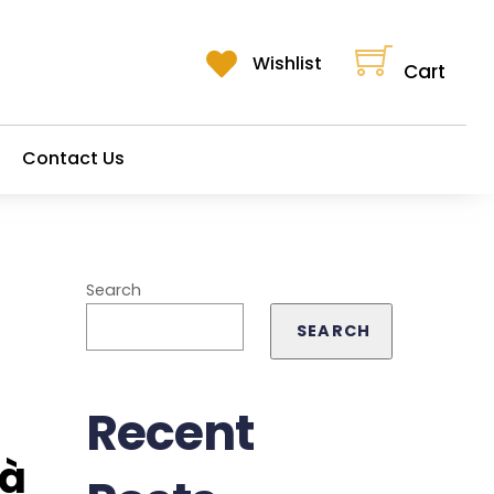
Cart
Wishlist
Cart
Contact Us
Search
SEARCH
Recent
 à