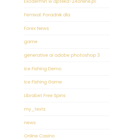
Exodermin w apteka-24online.pl:
Femixal: Poradnik dla
Forex News
game
generative ai adobe photoshop 3
Ice Fishing Demo
Ice Fishing Game
Librabet Free Spins
my_texts
news
Online Casino