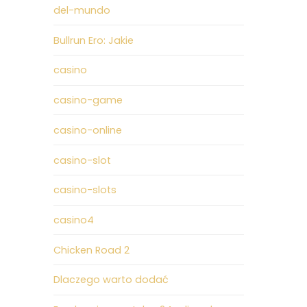
del-mundo
Bullrun Ero: Jakie
casino
casino-game
casino-online
casino-slot
casino-slots
casino4
Chicken Road 2
Dlaczego warto dodać