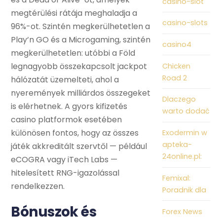
casino-slot
megtérülési rátája meghaladja a
casino-slots
96%-ot. Szintén megkerülhetetlen a
Play’n GO és a Microgaming, szintén
casino4
megkerülhetetlen: utóbbi a Föld
legnagyobb összekapcsolt jackpot
Chicken
Road 2
hálózatát üzemelteti, ahol a
nyeremények milliárdos összegeket
Dlaczego
is elérhetnek. A gyors kifizetés
warto dodać
casino platformok esetében
különösen fontos, hogy az összes
Exodermin w
apteka-
játék akkreditált szervtől — például
24online.pl:
eCOGRA vagy iTech Labs —
hitelesített RNG-igazolással
Femixal:
rendelkezzen.
Poradnik dla
Bónuszok és
Forex News