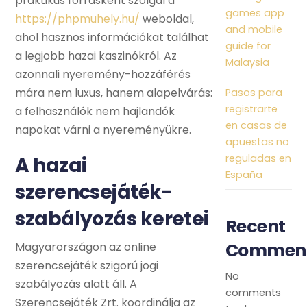
praktikus forrásként szolgál a
games app
https://phpmuhely.hu/
weboldal,
and mobile
ahol hasznos információkat találhat
guide for
a legjobb hazai kaszinókról. Az
Malaysia
azonnali nyeremény-hozzáférés
mára nem luxus, hanem alapelvárás:
Pasos para
registrarte
a felhasználók nem hajlandók
en casas de
napokat várni a nyereményükre.
apuestas no
reguladas en
A hazai
España
szerencsejáték-
szabályozás keretei
Recent
Commen
Magyarországon az online
szerencsejáték szigorú jogi
No
szabályozás alatt áll. A
comments
Szerencsejáték Zrt. koordinálja az