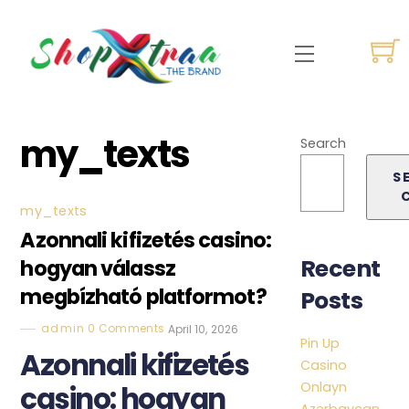
Skip
to
Cart
Menu
content
my_texts
Search
S
my_texts
Azonnali kifizetés casino:
Recent
hogyan válassz
megbízható platformot?
Posts
admin
0 Comments
April 10, 2026
Pin Up
Azonnali kifizetés
Casino
Onlayn
casino: hogyan
Azərbaycan