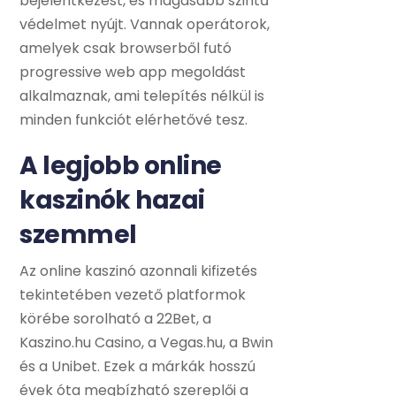
bejelentkezést, és magasabb szintű
védelmet nyújt. Vannak operátorok,
amelyek csak browserből futó
progressive web app megoldást
alkalmaznak, ami telepítés nélkül is
minden funkciót elérhetővé tesz.
A legjobb online
kaszinók hazai
szemmel
Az online kaszinó azonnali kifizetés
tekintetében vezető platformok
körébe sorolható a 22Bet, a
Kaszino.hu Casino, a Vegas.hu, a Bwin
és a Unibet. Ezek a márkák hosszú
évek óta megbízható szereplői a