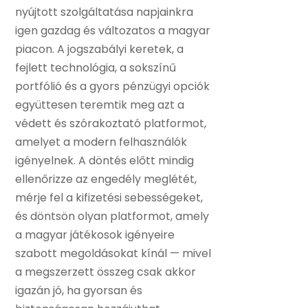
nyújtott szolgáltatása napjainkra
igen gazdag és változatos a magyar
piacon. A jogszabályi keretek, a
fejlett technológia, a sokszínű
portfólió és a gyors pénzügyi opciók
együttesen teremtik meg azt a
védett és szórakoztató platformot,
amelyet a modern felhasználók
igényelnek. A döntés előtt mindig
ellenőrizze az engedély meglétét,
mérje fel a kifizetési sebességeket,
és döntsön olyan platformot, amely
a magyar játékosok igényeire
szabott megoldásokat kínál — mivel
a megszerzett összeg csak akkor
igazán jó, ha gyorsan és