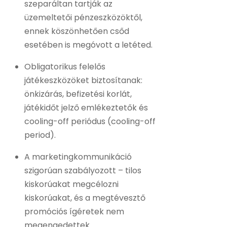
szeparáltan tartják az
üzemeltetői pénzeszközöktől,
ennek köszönhetően csőd
esetében is megóvott a letéted.
Obligatorikus felelős
játékeszközöket biztosítanak:
önkizárás, befizetési korlát,
játékidőt jelző emlékeztetők és
cooling-off periódus (cooling-off
period).
A marketingkommunikáció
szigorúan szabályozott – tilos
kiskorúakat megcélozni
kiskorúakat, és a megtévesztő
promóciós ígéretek nem
megengedettek.