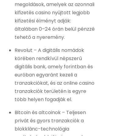
megoldások, amelyek az azonnali
kifizetés casino nyújtott legjobb
kifizetési élményt adják:
általában 0–24 órán belül pénzzé
tehető a nyeremény.
Revolut – A digitális nomádok
körében rendkívül népszerű
digitális bank, amely forintban és
euróban egyaránt kezeli a
tranzakciókat, és az online casino
tranzakciók területén is egyre
több helyen fogadják el.
Bitcoin és altcoinok – Teljesen
privát és gyors tranzakciók a
blokklánc-technológia