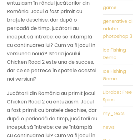
entuziasm în rândul jucătorilor din
game
România. Jocul a fost primit cu
brațele deschise, dar după o
generative ai
perioadă de timp, jucătorii au
adobe
photoshop 3
început să întrebe: ce se întâmplă
cu continuarea lui? Cum va fi jocul în
Ice Fishing
versiunea nouă? Istoria jocului
Demo
Chicken Road 2 este una de succes,
dar ce se petrece în spatele acestei
Ice Fishing
noi versiuni?
Game
Librabet Free
Jucătorii din România au primit jocul
Spins
Chicken Road 2 cu entuziasm. Jocul
a fost primit cu brațele deschise, dar
my_texts
după o perioadă de timp, jucătorii au
început să întrebe: ce se întâmplă
news
cu continuarea lui? Cum va fi jocul în