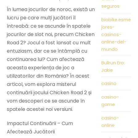
seguros
În lumea jocurilor de noroc, există un
lucru pe care mulți jucători îl
biobike.esme
întreabă: ce se ascunde în spatele
jores-
jocurilor de slot noi, precum Chicken
casinos-
online-del-
Road 2? Jocul a fost lansat cu mult
mundo
entuziasm, dar ce se întâmplă cu
continuarea lui? Cum afectează
Bullrun Ero:
aceasta experiența de joc a
Jakie
utilizatorilor din România? În acest
casino
articol, vom explora misterul
continuării jocului Chicken Road 2 și
casino-
vom descoperi ce se ascunde în
game
spatele acestei noi versiuni.
casino-
Impactul Continuării – Cum
online
Afectează Jucătorii