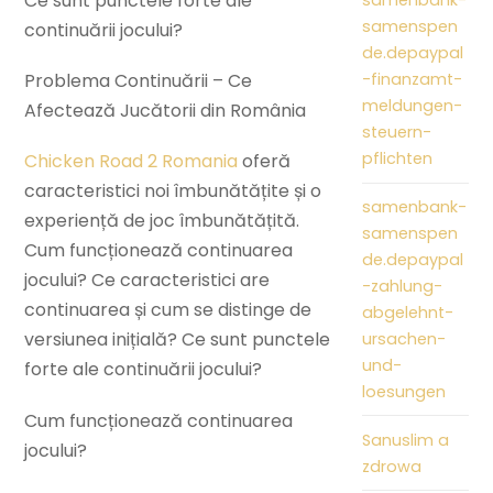
Ce sunt punctele forte ale
samenbank-
samenspen
continuării jocului?
de.depaypal
Problema Continuării – Ce
-finanzamt-
meldungen-
Afectează Jucătorii din România
steuern-
pflichten
Chicken Road 2 Romania
oferă
caracteristici noi îmbunătățite și o
samenbank-
experiență de joc îmbunătățită.
samenspen
Cum funcționează continuarea
de.depaypal
jocului? Ce caracteristici are
-zahlung-
continuarea și cum se distinge de
abgelehnt-
versiunea inițială? Ce sunt punctele
ursachen-
und-
forte ale continuării jocului?
loesungen
Cum funcționează continuarea
Sanuslim a
jocului?
zdrowa