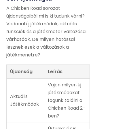
A Chicken Road sorozat
újdonságaiból mi is ki tudunk várni?
Vadonatúj játékmódok, aktuális
funkciók és a játékmotor változásai
várhatóak. De milyen hatással
lesznek ezek a változások a
játékmenetre?
Újdonság
Leírás
Vajon milyen új
játékmódokat
Aktuális
fogunk találni a
Játékmódok
Chicken Road 2-
ben?
Új funkciók is