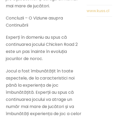
mai mare de jucători.
www.kuss.cl
Concluzii – O Viziune asupra
Continuării
Experți în domeniu au spus că
continuarea jocului Chicken Road 2
este un pas înainte în evoluția
jocurilor de noroc.
Jocul a fost îmbunătățit în toate
aspectele, de la caracteristici noi
până la experiența de joc
îmbunătățită. Experții au spus că
continuarea jocului va atrage un
număr mai mare de jucători și va
îmbunătăți experiența de joc a celor