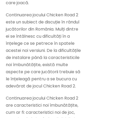
care joacă.
Continuarea jocului Chicken Road 2
este un subiect de discuție în rândul
jucătorilor din România. Mulți dintre
ei se întâlnesc cu dificultăți în a
înțelege ce se petrece în spatele
acestei noi versiuni. De la dificultățile
de instalare până la caracteristicile
noi îmbunătățite, există multe
aspecte pe care jucătorii trebuie să
le înțeleagă pentru a se bucura cu
adevărat de jocul Chicken Road 2.
Continuarea jocului Chicken Road 2
are caracteristici noi îmbunătățite,
cum ar fi: caracteristici noi de joc,