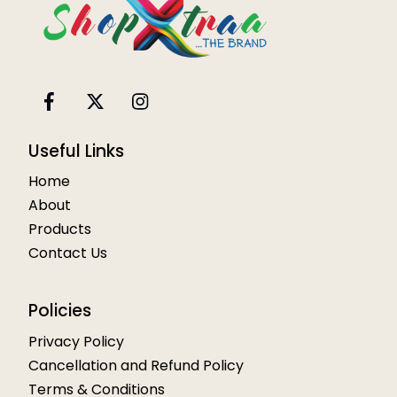
Useful Links
Home
About
Products
Contact Us
Policies
Privacy Policy
Cancellation and Refund Policy
Terms & Conditions