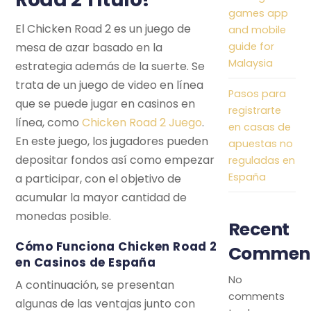
games app
El Chicken Road 2 es un juego de
and mobile
mesa de azar basado en la
guide for
Malaysia
estrategia además de la suerte. Se
trata de un juego de video en línea
Pasos para
que se puede jugar en casinos en
registrarte
línea, como
Chicken Road 2 Juego
.
en casas de
En este juego, los jugadores pueden
apuestas no
depositar fondos así como empezar
reguladas en
España
a participar, con el objetivo de
acumular la mayor cantidad de
monedas posible.
Recent
Cómo Funciona Chicken Road 2
Commen
en Casinos de España
No
A continuación, se presentan
comments
algunas de las ventajas junto con