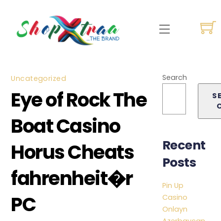
Skip
to
Cart
Menu
content
Search
Uncategorized
Eye of Rock The
S
Boat Casino
Recent
Horus Cheats
Posts
fahrenheit�r
Pin Up
PC
Casino
Onlayn
Azərbaycan