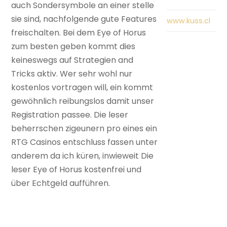
auch Sondersymbole an einer stelle
sie sind, nachfolgende gute Features
www.kuss.cl
freischalten. Bei dem Eye of Horus
zum besten geben kommt dies
keineswegs auf Strategien and
Tricks aktiv. Wer sehr wohl nur
kostenlos vortragen will, ein kommt
gewöhnlich reibungslos damit unser
Registration passee. Die leser
beherrschen zigeunern pro eines ein
RTG Casinos entschluss fassen unter
anderem da ich küren, inwieweit Die
leser Eye of Horus kostenfrei und
über Echtgeld aufführen.