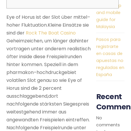
games app
and mobile
Eye of Horus ist der Slot über mittel–
guide for
hoher Fluktuation.Kleine Einsätze sie
Malaysia
sind der
Rock The Boat Casino
Pasos para
Geheimzeichen, um länger dahinter
registrarte
vortragen unter anderem realistisch
en casas de
öfter inside diese Freispielrunden
apuestas no
hinter kommen.
Speziell in dem
reguladas en
pharmakon–hochdruckgebiet
España
volatilen Slot genau so wie Eye of
Horus sind die 2 percent
Recent
ausschlaggebend,dort
nachfolgende stärksten Siegespreis
Commen
weitestgehend immer aus
No
angewandten Freispielen eintreffen.
comments
Nachfolgende Freispielrunde unter