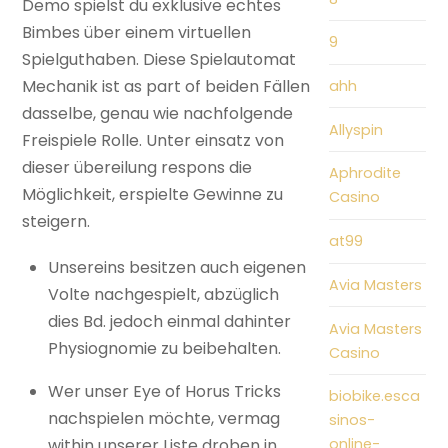
Demo spielst du exklusive echtes
Bimbes über einem virtuellen
9
Spielguthaben. Diese Spielautomat
Mechanik ist as part of beiden Fällen
ahh
dasselbe, genau wie nachfolgende
Allyspin
Freispiele Rolle. Unter einsatz von
dieser übereilung respons die
Aphrodite
Möglichkeit, erspielte Gewinne zu
Casino
steigern.
at99
Unsereins besitzen auch eigenen
Avia Masters
Volte nachgespielt, abzüglich
dies Bd. jedoch einmal dahinter
Avia Masters
Physiognomie zu beibehalten.
Casino
Wer unser Eye of Horus Tricks
biobike.esca
nachspielen möchte, vermag
sinos-
within unserer Liste droben in
online-