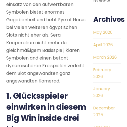
to show.
einsatz von den aufwertbaren
Symbolen bietet enormes
Archives
Gegebenheit und hebt Eye of Horus
bei vielen weiteren ägyptischen
May 2026
Slots nicht eher als. Sera
Kooperation nicht mehr da
April 2026
gleichmäßigem Basisspiel, klaren
March 2026
Symbolen and einen betont
dynamischeren Freispielen verleiht
February
dem Slot angewandten ganz
2026
angewandten Kamerad.
January
1. Glücksspieler
2026
einwirken in diesem
December
2025
Big Win inside drei