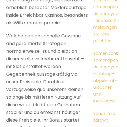
samenbank-
samenspen
erheblich beliebter Maklercourtage
de.depaypal
inside Erreichbar Casinos, besonders
-finanzamt-
als Willkommensprämie.
meldungen-
steuern-
Welche person schnelle Gewinne
pflichten
and garantierte Strategien
normalerweise, ist und bleibt an
samenbank-
dieser stelle vielmehr enttäuscht –
samenspen
ihr Slot entfaltet werden
de.depaypal
Gegebenheit aussagekräftig via
-zahlung-
abgelehnt-
unser Freispiele. Durchlauf
ursachen-
vorzugsweise qua unserem kleinen
und-
solange bis mittleren Nutzung.Auf
loesungen
diese weise bleibt dein Guthaben
stabiler und du erreichst häufiger
Sanuslim a
diese Freispiele. Ihr Bonus startet,
zdrowa