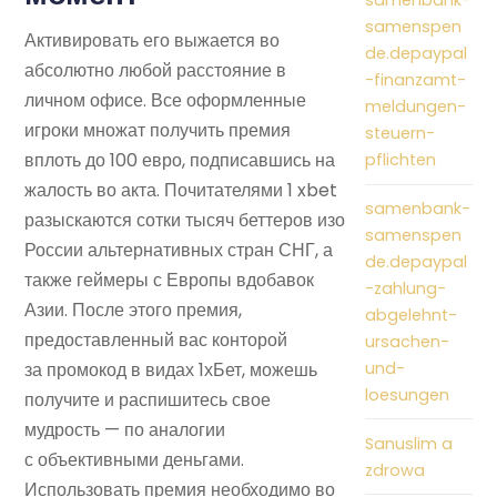
samenbank-
samenspen
Активировать его выжается во
de.depaypal
абсолютно любой расстояние в
-finanzamt-
личном офисе. Все оформленные
meldungen-
игроки множат получить премия
steuern-
вплоть до 100 евро, подписавшись на
pflichten
жалость во акта. Почитателями 1 xbet
samenbank-
разыскаются сотки тысяч беттеров изо
samenspen
России альтернативных стран СНГ, а
de.depaypal
также геймеры с Европы вдобавок
-zahlung-
Азии. После этого премия,
abgelehnt-
предоставленный вас конторой
ursachen-
за промокод в видах 1хБет, можешь
und-
loesungen
получите и распишитесь свое
мудрость — по аналогии
Sanuslim a
с объективными деньгами.
zdrowa
Использовать премия необходимо во