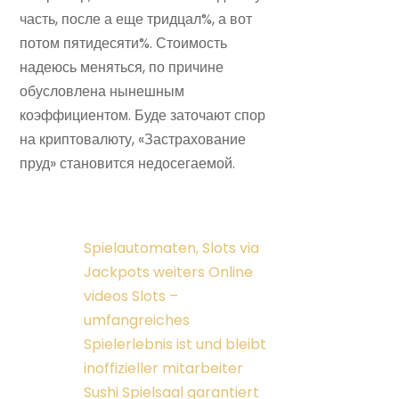
часть, после а еще тридцал%, а вот
потом пятидесяти%. Стоимость
надеюсь меняться, по причине
обусловлена нынешным
коэффициентом. Буде заточают спор
на криптовалюту, «Застрахование
пруд» становится недосегаемой.
Spielautomaten, Slots via
Jackpots weiters Online
videos Slots –
umfangreiches
Spielerlebnis ist und bleibt
inoffizieller mitarbeiter
Sushi Spielsaal garantiert