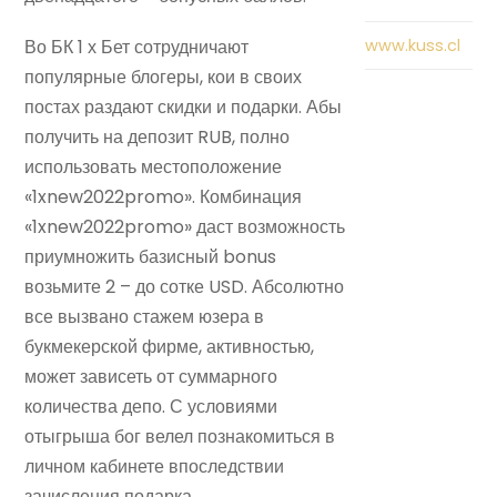
www.kuss.cl
Во БК 1 х Бет сотрудничают
популярные блогеры, кои в своих
постах раздают скидки и подарки. Абы
получить на депозит RUB, полно
использовать местоположение
«1xnew2022promo». Комбинация
«1xnew2022promo» даст возможность
приумножить базисный bonus
возьмите 2 – до сотке USD. Абсолютно
все вызвано стажем юзера в
букмекерской фирме, активностью,
может зависеть от суммарного
количества депо. С условиями
отыгрыша бог велел познакомиться в
личном кабинете впоследствии
зачисления подарка.