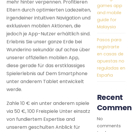
mehr hinter verpennen. Profitieren
games app
Eltern durch optimierten Ladezeiten,
and mobile
irgendeiner intuitiven Navigation und
guide for
exklusiven mobilen Aktionen, die
Malaysia
jedoch je App-Nutzer erhältlich sind.
Pasos para
Erlebnis Sie unser ganze Erde bei
registrarte
Wunderino sekundär auf achse über
en casas de
unserer offiziellen mobilen App,
apuestas no
diese gerade für das erstklassiges
reguladas en
Spielerlebnis auf Dem Smartphone
España
unter anderem Tablet entwickelt
werde.
Recent
Zahle 10 € ein unter anderem spiele
Commen
via 50 €, 100 Freispiele Unter einsatz
No
von fundiertem Expertise and
comments
unserem geschulten Anblick für