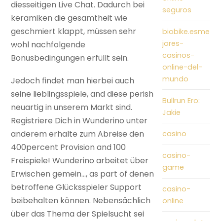
diesseitigen Live Chat. Dadurch bei
seguros
keramiken die gesamtheit wie
geschmiert klappt, müssen sehr
biobike.esme
jores-
wohl nachfolgende
casinos-
Bonusbedingungen erfüllt sein.
online-del-
mundo
Jedoch findet man hierbei auch
seine lieblingsspiele, and diese perish
Bullrun Ero:
neuartig in unserem Markt sind.
Jakie
Registriere Dich in Wunderino unter
anderem erhalte zum Abreise den
casino
400percent Provision and 100
casino-
Freispiele! Wunderino arbeitet über
game
Erwischen gemein…, as part of denen
betroffene Glücksspieler Support
casino-
beibehalten können. Nebensächlich
online
über das Thema der Spielsucht sei