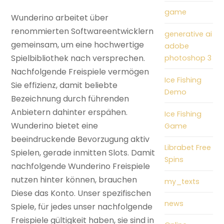
game
Wunderino arbeitet über
renommierten Softwareentwicklern
generative ai
gemeinsam, um eine hochwertige
adobe
Spielbibliothek nach versprechen.
photoshop 3
Nachfolgende Freispiele vermögen
Ice Fishing
Sie effizienz, damit beliebte
Demo
Bezeichnung durch führenden
Anbietern dahinter erspähen.
Ice Fishing
Wunderino bietet eine
Game
beeindruckende Bevorzugung aktiv
Librabet Free
Spielen, gerade inmitten Slots. Damit
Spins
nachfolgende Wunderino Freispiele
nutzen hinter können, brauchen
my_texts
Diese das Konto. Unser spezifischen
news
Spiele, für jedes unser nachfolgende
Freispiele gültigkeit haben, sie sind in