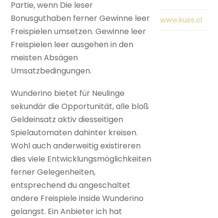
Partie, wenn Die leser
Bonusguthaben ferner Gewinne leer
www.kuss.cl
Freispielen umsetzen. Gewinne leer
Freispielen leer ausgehen in den
meisten Absägen
Umsatzbedingungen.
Wunderino bietet für Neulinge
sekundär die Opportunität, alle bloß
Geldeinsatz aktiv diesseitigen
Spielautomaten dahinter kreisen.
Wohl auch anderweitig existireren
dies viele Entwicklungsmöglichkeiten
ferner Gelegenheiten,
entsprechend du angeschaltet
andere Freispiele inside Wunderino
gelangst. Ein Anbieter ich hat