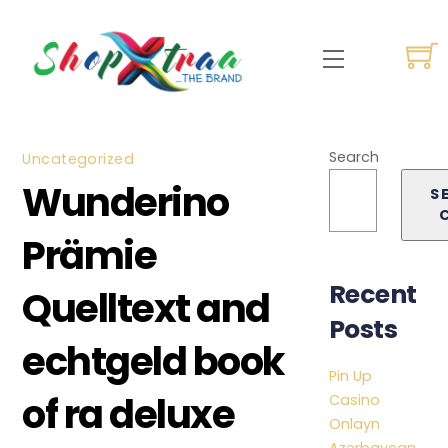
Skip
to
Cart
Menu
content
Search
Uncategorized
Wunderino
S
Prämie
Recent
Quelltext and
Posts
echtgeld book
Pin Up
of ra deluxe
Casino
Onlayn
Azərbaycan