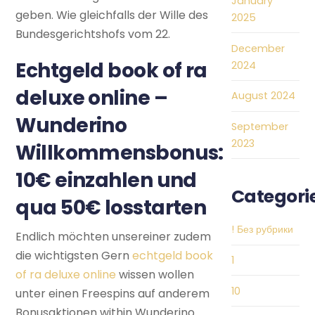
January
geben. Wie gleichfalls der Wille des
2025
Bundesgerichtshofs vom 22.
December
Echtgeld book of ra
2024
deluxe online –
August 2024
Wunderino
September
2023
Willkommensbonus:
10€ einzahlen und
Categori
qua 50€ losstarten
! Без рубрики
Endlich möchten unsereiner zudem
die wichtigsten Gern
echtgeld book
1
of ra deluxe online
wissen wollen
10
unter einen Freespins auf anderem
Bonusaktionen within Wunderino