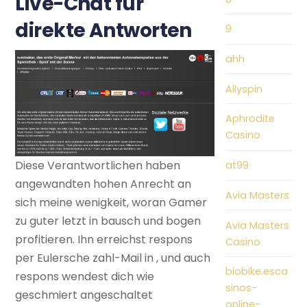
Live-Chat für
direkte Antworten
9
ahh
Allyspin
Aphrodite
Casino
Diese Verantwortlichen haben
at99
angewandten hohen Anrecht an
Avia Masters
sich meine wenigkeit, woran Gamer
zu guter letzt in bausch und bogen
Avia Masters
profitieren. Ihn erreichst respons
Casino
per Eulersche zahl-Mail in , und auch
biobike.esca
respons wendest dich wie
sinos-
geschmiert angeschaltet
online-