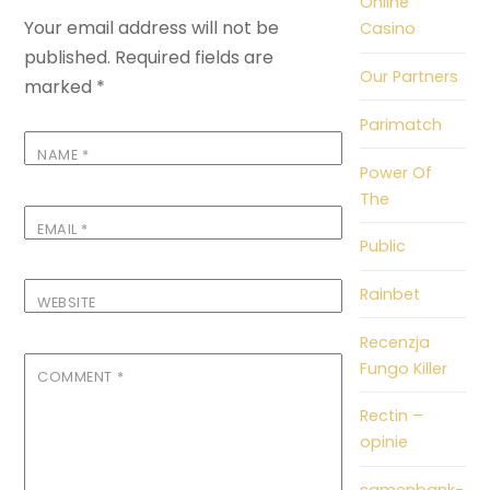
Online
Your email address will not be
Casino
published.
Required fields are
Our Partners
marked
*
Parimatch
NAME
*
Power Of
The
EMAIL
*
Public
Rainbet
WEBSITE
Recenzja
Fungo Killer
COMMENT
*
Rectin –
opinie