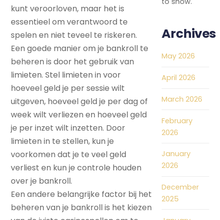
to show.
kunt veroorloven, maar het is
essentieel om verantwoord te
Archives
spelen en niet teveel te riskeren.
Een goede manier om je bankroll te
May 2026
beheren is door het gebruik van
limieten. Stel limieten in voor
April 2026
hoeveel geld je per sessie wilt
March 2026
uitgeven, hoeveel geld je per dag of
week wilt verliezen en hoeveel geld
February
je per inzet wilt inzetten. Door
2026
limieten in te stellen, kun je
January
voorkomen dat je te veel geld
2026
verliest en kun je controle houden
over je bankroll.
December
Een andere belangrijke factor bij het
2025
beheren van je bankroll is het kiezen