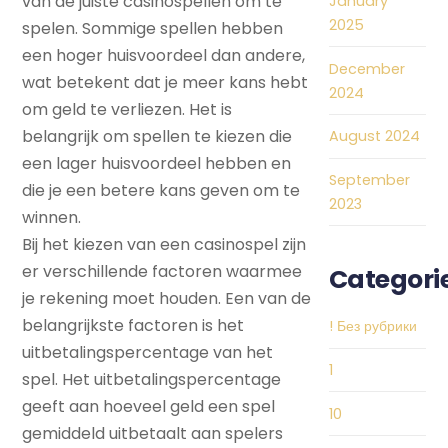
van de juiste casinospellen om te
January
2025
spelen. Sommige spellen hebben
een hoger huisvoordeel dan andere,
December
wat betekent dat je meer kans hebt
2024
om geld te verliezen. Het is
belangrijk om spellen te kiezen die
August 2024
een lager huisvoordeel hebben en
September
die je een betere kans geven om te
2023
winnen.
Bij het kiezen van een casinospel zijn
er verschillende factoren waarmee
Categori
je rekening moet houden. Een van de
belangrijkste factoren is het
! Без рубрики
uitbetalingspercentage van het
1
spel. Het uitbetalingspercentage
geeft aan hoeveel geld een spel
10
gemiddeld uitbetaalt aan spelers