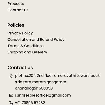
Products
Contact Us
Policies
Privacy Policy
Cancellation and Refund Policy
Terms & Conditions
Shipping and Delivery
Contact us
plot no.204 2nd floor amaravathi towers back
side tata motors gangaram
chandnagar 500050
sunrisesalesoffice@gmail.com
+91 79895 57282