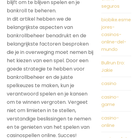
blijft om te blijven spelen en je
seguros
bankroll te beheren.
In dit artikel hebben we de
biobike.esme
belangrijkste aspecten van
jores-
casinos-
bankrollbeheer benadrukt en de
online-del-
belangrijkste factoren besproken
mundo
die je in overweging moet nemen bij
het kiezen van een spel. Door een
Bullrun Ero:
goede strategie te hebben voor
Jakie
bankrollbeheer en de juiste
casino
spelkeuzes te maken, kun je
verantwoord spelen en je kansen
casino-
om te winnen vergroten. Vergeet
game
niet om limieten in te stellen,
casino-
verstandige beslissingen te nemen
online
en te genieten van het spelen van
casinospellen online. Succes!