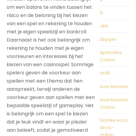
om een balans te vinden tussen het
9
risico en de beloning bij het kiezen
van een spel en rekening te houden
ahh
met je eigen speelstijl en bankroll.
Allyspin
Daarnaast is het ook belangrijk om
rekening te houden met je eigen
Aphrodite
voorkeuren en interesses bij het
Casino
kiezen van een casinospel. Sommige
spelers geven de voorkeur aan
at99
spellen met een thema dat hen
Avia Masters
aanspreekt, terwijl anderen de
voorkeur geven aan spellen met een
Avia Masters
bepaalde speelstijl of gameplay. Het
Casino
is belangrijk om een spel te kiezen
biobike.esca
dat je leuk vindt en waar je plezier
sinos-
aan beleeft, zodat je gemotiveerd
online-