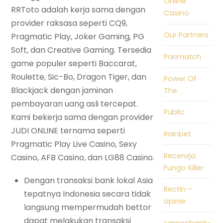
Online
RRToto adalah kerja sama dengan
Casino
provider raksasa seperti CQ9,
Our Partners
Pragmatic Play, Joker Gaming, PG
Soft, dan Creative Gaming. Tersedia
Parimatch
game populer seperti Baccarat,
Roulette, Sic-Bo, Dragon Tiger, dan
Power Of
Blackjack dengan jaminan
The
pembayaran uang asli tercepat.
Public
Kami bekerja sama dengan provider
JUDI ONLINE ternama seperti
Rainbet
Pragmatic Play Live Casino, Sexy
Recenzja
Casino, AFB Casino, dan LG88 Casino.
Fungo Killer
Dengan transaksi bank lokal Asia
Rectin –
tepatnya Indonesia secara tidak
opinie
langsung mempermudah bettor
dapat melakukan transaksi