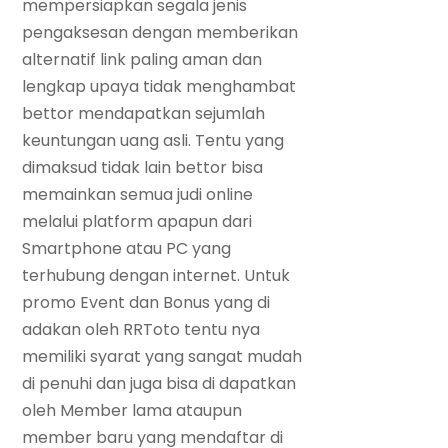
mempersiapkan segala jenis
pengaksesan dengan memberikan
alternatif link paling aman dan
lengkap upaya tidak menghambat
bettor mendapatkan sejumlah
keuntungan uang asli. Tentu yang
dimaksud tidak lain bettor bisa
memainkan semua judi online
melalui platform apapun dari
Smartphone atau PC yang
terhubung dengan internet. Untuk
promo Event dan Bonus yang di
adakan oleh RRToto tentu nya
memiliki syarat yang sangat mudah
di penuhi dan juga bisa di dapatkan
oleh Member lama ataupun
member baru yang mendaftar di