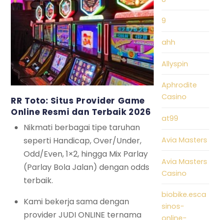
9
ahh
Allyspin
Aphrodite
Casino
RR Toto: Situs Provider Game
Online Resmi dan Terbaik 2026
at99
Nikmati berbagai tipe taruhan
Avia Masters
seperti Handicap, Over/Under,
Odd/Even, 1×2, hingga Mix Parlay
Avia Masters
(Parlay Bola Jalan) dengan odds
Casino
terbaik.
biobike.esca
Kami bekerja sama dengan
sinos-
provider JUDI ONLINE ternama
online-