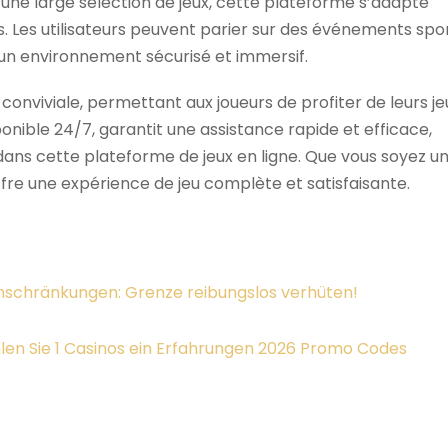
une large sélection de jeux, cette plateforme s’adapte
s. Les utilisateurs peuvent parier sur des événements spor
s un environnement sécurisé et immersif.
conviviale, permettant aux joueurs de profiter de leurs je
isponible 24/7, garantit une assistance rapide et efficace,
s dans cette plateforme de jeux en ligne. Que vous soyez u
fre une expérience de jeu complète et satisfaisante.
nschränkungen: Grenze reibungslos verhüten!
hlen Sie 1 Casinos ein Erfahrungen 2026 Promo Codes