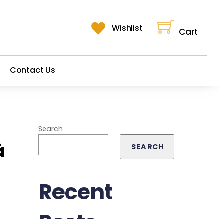
Cart
Wishlist
Cart
Contact Us
Search
à
SEARCH
Recent