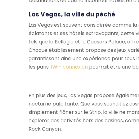
Destinations de casino incontournables en à 
Las Vegas, la ville du péché
Las Vegas est souvent considérée comme la d
éclatants et ses hôtels extravagants, cette vil
tels que le Bellagio et le Caesars Palace, off
Chaque établissement propose des jeux variés
garantissant ainsi une expérience pour tous l
les paris,
1Win connexion
pourrait être une bo
En plus des jeux, Las Vegas propose égalem
nocturne palpitante. Que vous souhaitiez assi
simplement flâner sur le Strip, la ville ne m
explorer des activités hors des casinos, com
Rock Canyon.