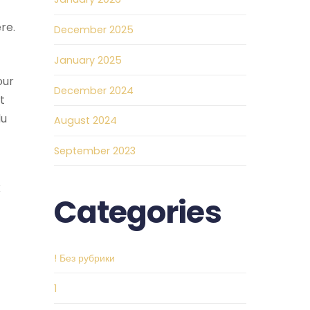
re.
December 2025
January 2025
our
December 2024
t
du
August 2024
September 2023
x
Categories
! Без рубрики
1