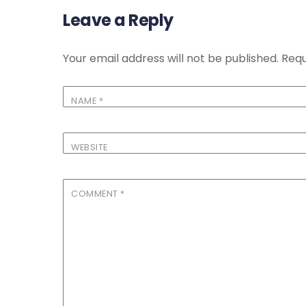
Leave a Reply
Your email address will not be published.
Requ
NAME
*
WEBSITE
COMMENT
*