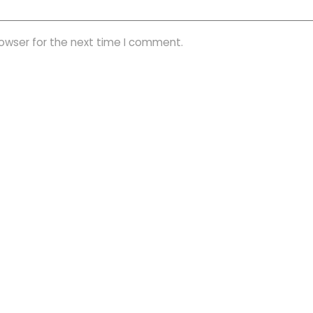
rowser for the next time I comment.