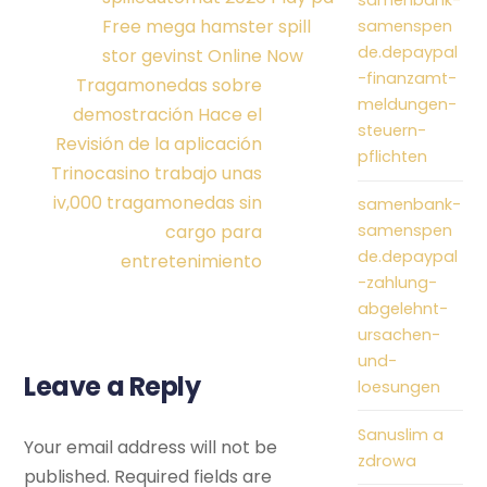
samenbank-
Free mega hamster spill
samenspen
de.depaypal
stor gevinst Online Now
-finanzamt-
Tragamonedas sobre
meldungen-
demostración Hace el
steuern-
Revisión de la aplicación
pflichten
Trinocasino trabajo unas
iv,000 tragamonedas sin
samenbank-
samenspen
cargo para
de.depaypal
entretenimiento
-zahlung-
abgelehnt-
ursachen-
und-
Leave a Reply
loesungen
Sanuslim a
Your email address will not be
zdrowa
published.
Required fields are