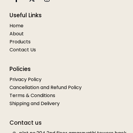
Useful Links
Home
About
Products
Contact Us
Policies
Privacy Policy
Cancellation and Refund Policy
Terms & Conditions
Shipping and Delivery
Contact us