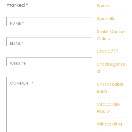
marked
*
Spiele
Spinmills
NAME
*
Stake Casino
Online
EMAIL
*
ufavip777
WEBSITE
Uncategorize
d
COMMENT
*
Uncrossable
Rush
VitaCardio
Plus w
Wintex Ultra
–