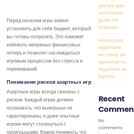
games app
and mobile
Перед началом игры важно
guide for
Malaysia
установить для себя бюджет, который
вы готовы потратить. Это поможет
Pasos para
избежать ненужных финансовых
registrarte
потерь и позволит наслаждаться
en casas de
игровым процессом без стресса и
apuestas no
переживаний.
reguladas en
España
Понимание рисков азартных игр
Азартные игры всегда связаны с
Recent
риском. Каждый игрок должен
Commen
осознавать, что выигрыши не
гарантированы, и даже опытные
No
игроки могут столкнуться с
comments
проигрышами. Важно понимать, что