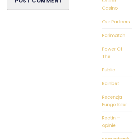
Online
Casino
Our Partners
Parimatch
Power Of
The
Public
Rainbet
Recenzja
Fungo Killer
Rectin –
opinie