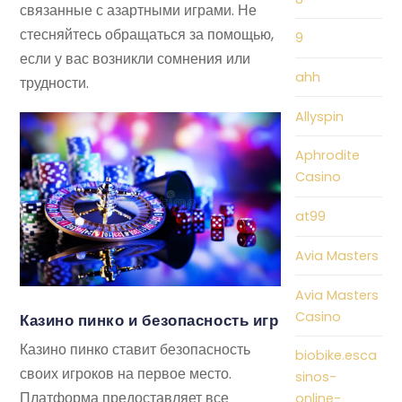
связанные с азартными играми. Не
стесняйтесь обращаться за помощью,
9
если у вас возникли сомнения или
ahh
трудности.
Allyspin
Aphrodite
Casino
at99
Avia Masters
Avia Masters
Casino
Казино пинко и безопасность игр
Казино пинко ставит безопасность
biobike.esca
своих игроков на первое место.
sinos-
Платформа предоставляет все
online-