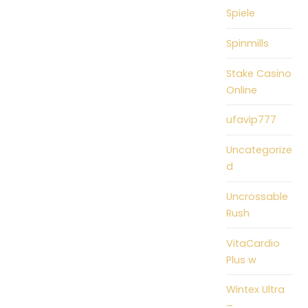
Spiele
Spinmills
Stake Casino
Online
ufavip777
Uncategorize
d
Uncrossable
Rush
VitaCardio
Plus w
Wintex Ultra
–