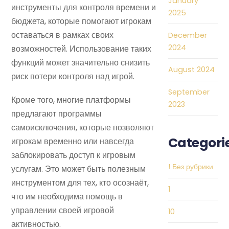
January
инструменты для контроля времени и
2025
бюджета, которые помогают игрокам
оставаться в рамках своих
December
2024
возможностей. Использование таких
функций может значительно снизить
August 2024
риск потери контроля над игрой.
September
Кроме того, многие платформы
2023
предлагают программы
самоисключения, которые позволяют
Categori
игрокам временно или навсегда
заблокировать доступ к игровым
! Без рубрики
услугам. Это может быть полезным
инструментом для тех, кто осознаёт,
1
что им необходима помощь в
управлении своей игровой
10
активностью.