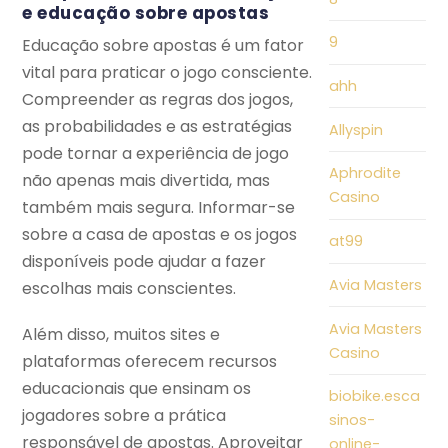
e educação sobre apostas
9
Educação sobre apostas é um fator
vital para praticar o jogo consciente.
ahh
Compreender as regras dos jogos,
as probabilidades e as estratégias
Allyspin
pode tornar a experiência de jogo
Aphrodite
não apenas mais divertida, mas
Casino
também mais segura. Informar-se
sobre a casa de apostas e os jogos
at99
disponíveis pode ajudar a fazer
Avia Masters
escolhas mais conscientes.
Avia Masters
Além disso, muitos sites e
Casino
plataformas oferecem recursos
educacionais que ensinam os
biobike.esca
jogadores sobre a prática
sinos-
responsável de apostas. Aproveitar
online-