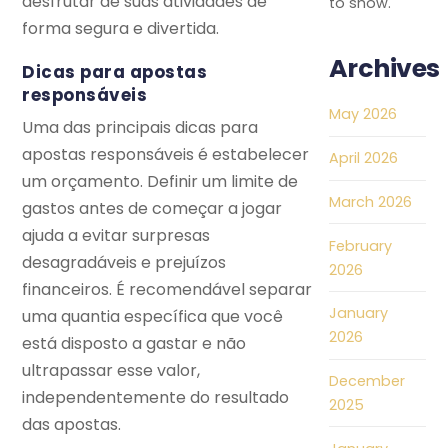
desfrutar de suas atividades de
to show.
forma segura e divertida.
Archives
Dicas para apostas
responsáveis
May 2026
Uma das principais dicas para
apostas responsáveis é estabelecer
April 2026
um orçamento. Definir um limite de
March 2026
gastos antes de começar a jogar
ajuda a evitar surpresas
February
desagradáveis e prejuízos
2026
financeiros. É recomendável separar
January
uma quantia específica que você
2026
está disposto a gastar e não
ultrapassar esse valor,
December
independentemente do resultado
2025
das apostas.