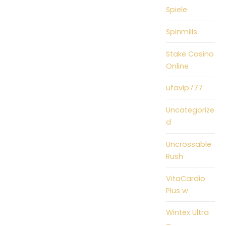
Spiele
Spinmills
Stake Casino
Online
ufavip777
Uncategorize
d
Uncrossable
Rush
VitaCardio
Plus w
Wintex Ultra
–