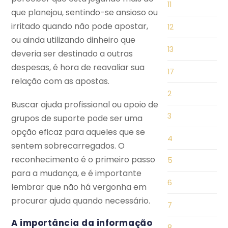
11
que planejou, sentindo-se ansioso ou
irritado quando não pode apostar,
12
ou ainda utilizando dinheiro que
13
deveria ser destinado a outras
despesas, é hora de reavaliar sua
17
relação com as apostas.
2
Buscar ajuda profissional ou apoio de
3
grupos de suporte pode ser uma
opção eficaz para aqueles que se
4
sentem sobrecarregados. O
reconhecimento é o primeiro passo
5
para a mudança, e é importante
6
lembrar que não há vergonha em
procurar ajuda quando necessário.
7
A importância da informação
8