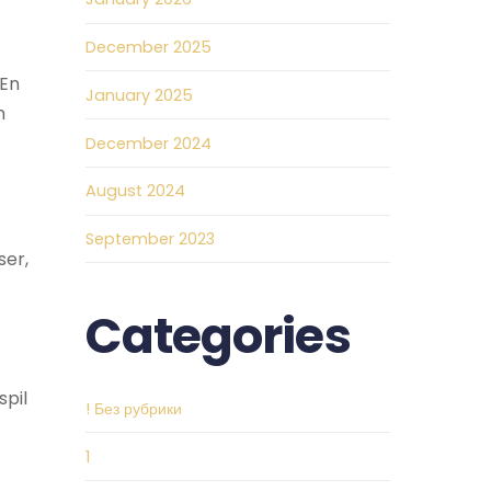
December 2025
 En
January 2025
m
December 2024
August 2024
September 2023
ser,
Categories
spil
! Без рубрики
1