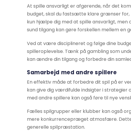
At spille ansvarligt er afgørende, når det komm
budget, skal du fastsætte klare grænser for, hv
kun hjælpe dig med at spille ansvarligt, men o
sund tilgang kan gøre forskellen mellem en go
Ved at være disciplineret og følge dine budge
spilleroplevelse. Tænk på gambling som und
kan ændre din tilgang og forbedre din samle
Samarbejd med andre spillere
En effektiv måde at forbedre dit spil på er ved
kan give dig værdifulde indsigter i strategier
med andre spillere kan også føre til nye vens
Fælles spilgrupper eller klubber kan også or
mere konkurrencepræget atmosfære. Dette k
generelle spilpræstation.