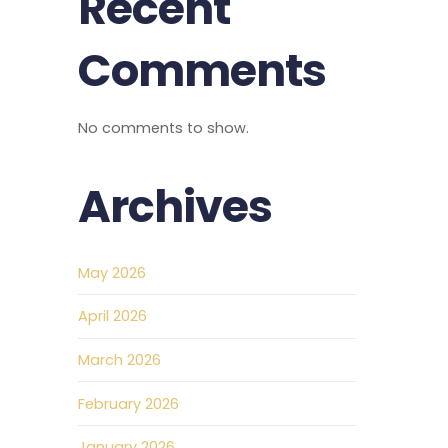
Recent
Comments
No comments to show.
Archives
May 2026
April 2026
March 2026
February 2026
January 2026