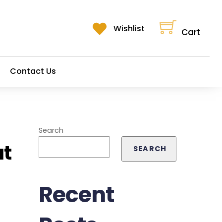
Cart
Wishlist
Cart
Contact Us
Search
at
SEARCH
Recent