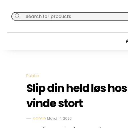
Skip
to
content
#
Public
Slip din held løs ho
vinde stort
admin
March 4, 2026