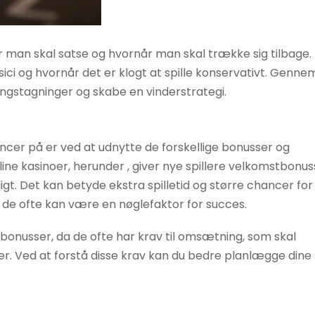
r man skal satse og hvornår man skal trække sig tilbage.
 risici og hvornår det er klogt at spille konservativt. Genne
ingstagninger og skabe en vinderstrategi.
cer på er ved at udnytte de forskellige bonusser og
ne kasinoer, herunder , giver nye spillere velkomstbonus
gt. Det kan betyde ekstra spilletid og større chancer for
da de ofte kan være en nøglefaktor for succes.
e bonusser, da de ofte har krav til omsætning, som skal
r. Ved at forstå disse krav kan du bedre planlægge dine 