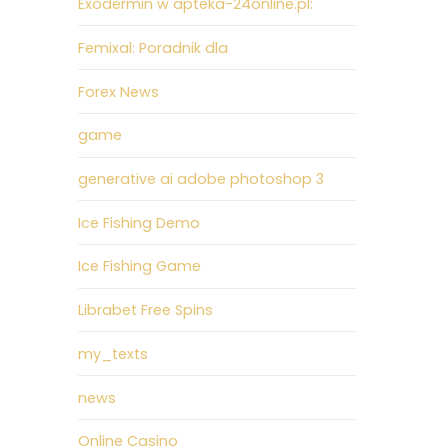
Exodermin w apteka-24online.pl:
Femixal: Poradnik dla
Forex News
game
generative ai adobe photoshop 3
Ice Fishing Demo
Ice Fishing Game
Librabet Free Spins
my_texts
news
Online Casino