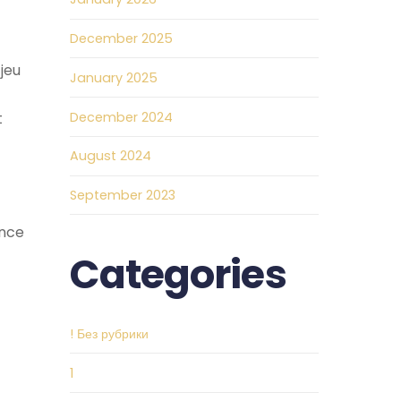
December 2025
jeu
January 2025
December 2024
t
August 2024
September 2023
ence
Categories
! Без рубрики
1