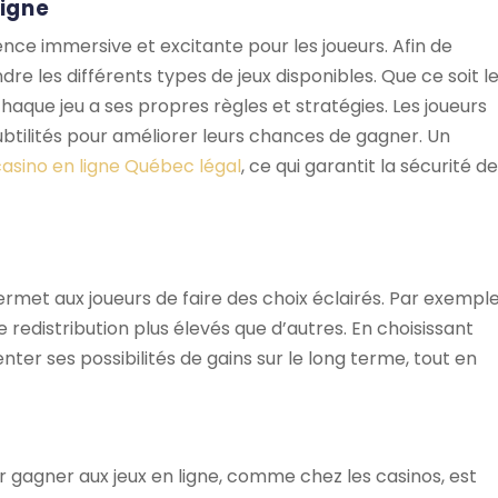
ligne
ence immersive et excitante pour les joueurs. Afin de
dre les différents types de jeux disponibles. Que ce soit l
chaque jeu a ses propres règles et stratégies. Les joueurs
btilités pour améliorer leurs chances de gagner. Un
casino en ligne Québec légal
, ce qui garantit la sécurité d
rmet aux joueurs de faire des choix éclairés. Par exemple
 redistribution plus élevés que d’autres. En choisissant
ter ses possibilités de gains sur le long terme, tout en
r gagner aux jeux en ligne, comme chez les casinos, est