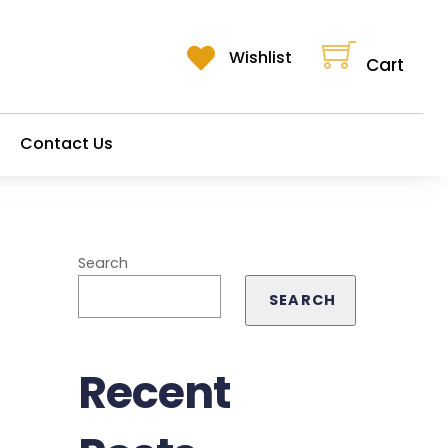
Cart
Wishlist
Cart
Contact Us
Search
SEARCH
Recent