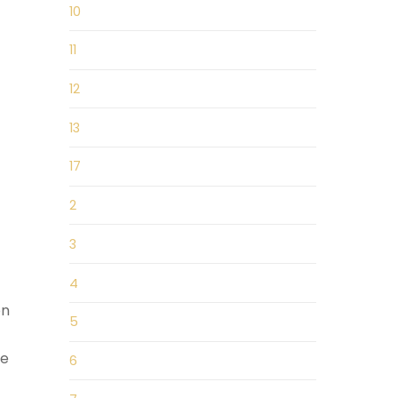
10
11
12
13
17
2
3
4
on
5
ne
6