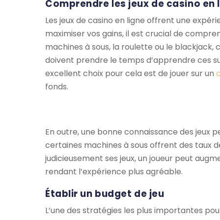
Comprendre les jeux de casino en 
Les jeux de casino en ligne offrent une expéri
maximiser vos gains, il est crucial de compren
machines à sous, la roulette ou le blackjack, 
doivent prendre le temps d’apprendre ces su
excellent choix pour cela est de jouer sur un
fonds.
En outre, une bonne connaissance des jeux pe
certaines machines à sous offrent des taux de
judicieusement ses jeux, un joueur peut augmen
rendant l’expérience plus agréable.
Établir un budget de jeu
L’une des stratégies les plus importantes pou