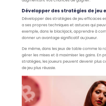
augmentant vos chances de gagner.
Développer des stratégies de jeu 
Développer des stratégies de jeu efficaces est
a ses propres techniques et astuces qui peuve
exemple, dans le blackjack, apprendre à comp
donner un avantage significatif au joueur.
De même, dans les jeux de table comme la roul
gérer les mises et à maximiser les gains. En
stratégies, les joueurs peuvent devenir plus
de jeu plus réussie.