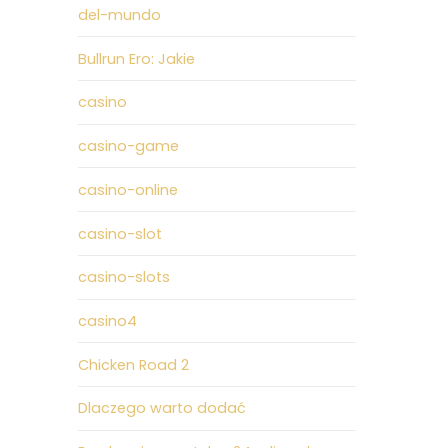
del-mundo
Bullrun Ero: Jakie
casino
casino-game
casino-online
casino-slot
casino-slots
casino4
Chicken Road 2
Dlaczego warto dodać