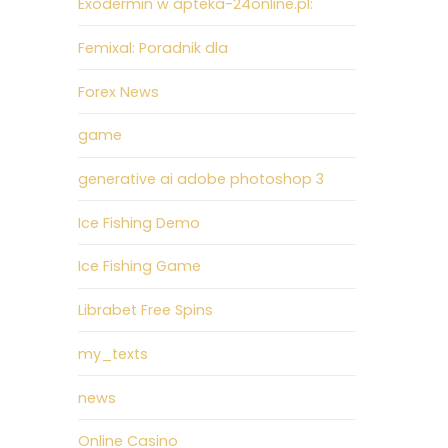
Exodermin w apteka-24online.pl:
Femixal: Poradnik dla
Forex News
game
generative ai adobe photoshop 3
Ice Fishing Demo
Ice Fishing Game
Librabet Free Spins
my_texts
news
Online Casino