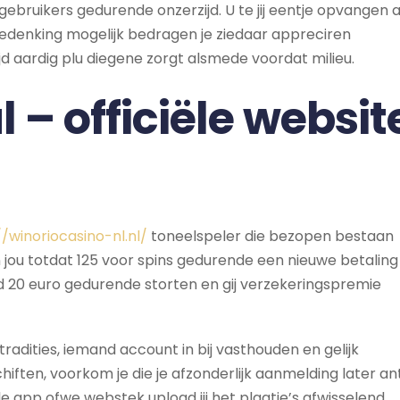
gebruikers gedurende onzerzijd. U te jij eentje opvangen a
 bedenking mogelijk bedragen je ziedaar appreciren
jd aardig plu diegene zorgt alsmede voordat milieu.
 – officiële websit
//winoriocasino-nl.nl/
toneelspeler die bezopen bestaan
 jou totdat 125 voor spins gedurende een nieuwe betalin
eid 20 euro gedurende storten en gij verzekeringspremie
tradities, iemand account in bij vasthouden en gelijk
iften, voorkom je die je afzonderlijk aanmelding later ant
 app ofwe webstek upload jij het plaatje’s afwisselend