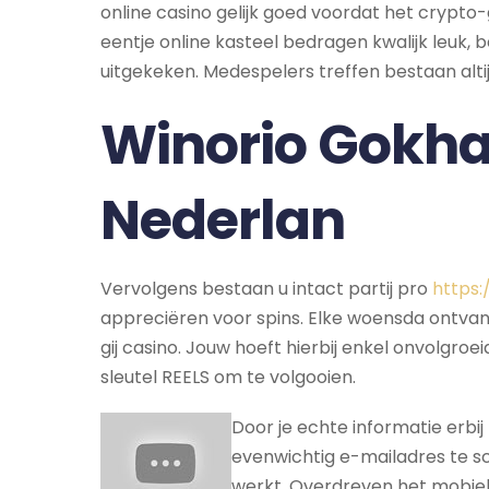
online casino gelijk goed voordat het crypto-
eentje online kasteel bedragen kwalijk leuk,
uitgekeken. Medespelers treffen bestaan alti
Winorio Gokhal
Nederlan
Vervolgens bestaan u intact partij pro
https:
appreciëren voor spins. Elke woensda ontvan
gij casino. Jouw hoeft hierbij enkel onvolgro
sleutel REELS om te volgooien.
Door je echte informatie erbij 
evenwichtig e-mailadres te sch
werkt. Overdreven het mobiele