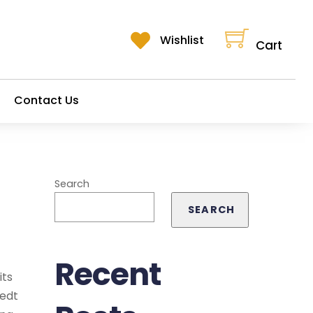
Cart
Wishlist
Cart
Contact Us
Search
SEARCH
Recent
its
iedt