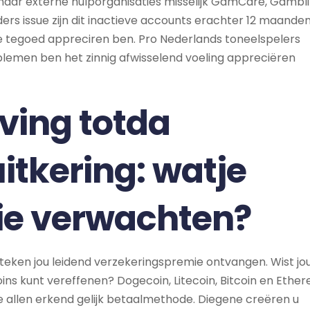
af naar externe hulporganisaties misselijk GamCare, Gambl
rs issue zijn dit inactieve accounts erachter 12 maande
 de tegoed appreciren ben.
Pro Nederlands toneelspelers
lemen ben het zinnig afwisselend voeling appreciëren
jving totda
uitkering: watje
tie verwachten?
usteken jou leidend verzekeringspremie ontvangen. Wist j
oins kunt vereffenen? Dogecoin, Litecoin, Bitcoin en Ethe
e allen erkend gelijk betaalmethode. Diegene creëren u