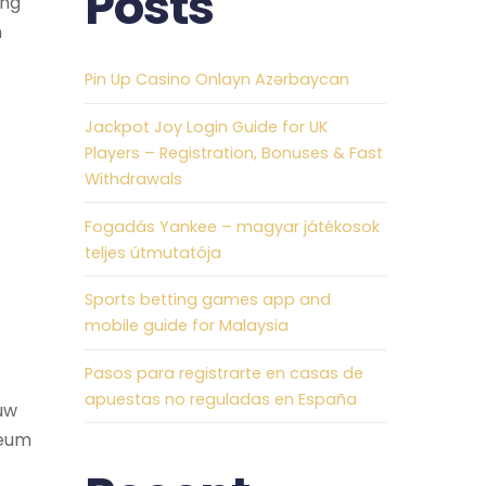
Posts
ing
n
Pin Up Casino Onlayn Azərbaycan
Jackpot Joy Login Guide for UK
Players – Registration, Bonuses & Fast
Withdrawals
Fogadás Yankee – magyar játékosok
teljes útmutatója
Sports betting games app and
mobile guide for Malaysia
Pasos para registrarte en casas de
apuestas no reguladas en España
ouw
reum