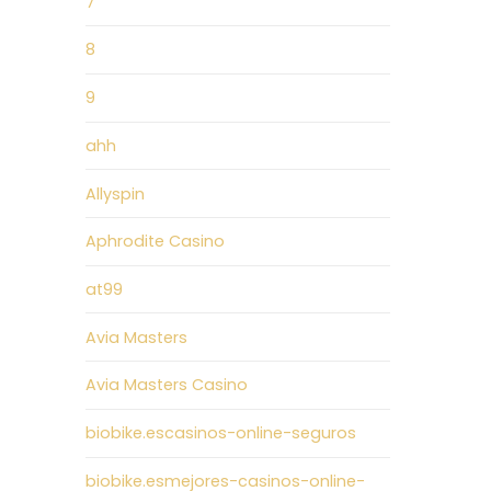
7
8
9
ahh
Allyspin
Aphrodite Casino
at99
Avia Masters
Avia Masters Casino
biobike.escasinos-online-seguros
biobike.esmejores-casinos-online-