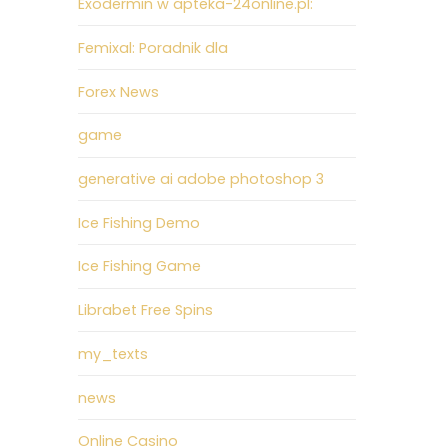
Exodermin w apteka-24online.pl:
Femixal: Poradnik dla
Forex News
game
generative ai adobe photoshop 3
Ice Fishing Demo
Ice Fishing Game
Librabet Free Spins
my_texts
news
Online Casino