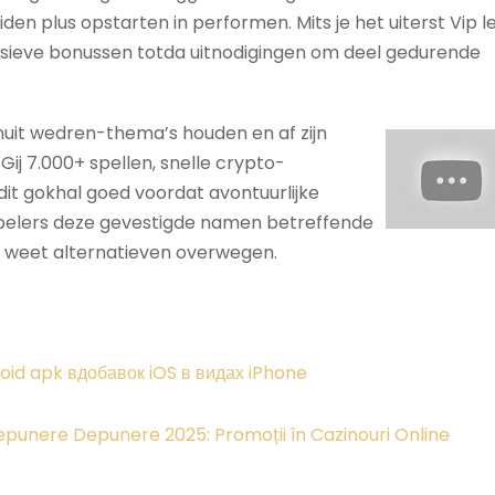
en plus opstarten in performen. Mits je het uiterst Vip l
usieve bonussen totda uitnodigingen om deel gedurende
nuit wedren-thema’s houden en af zijn
Gij 7.000+ spellen, snelle crypto-
dit gokhal goed voordat avontuurlijke
pelers deze gevestigde namen betreffende
s weet alternatieven overwegen.
oid apk вдобавок iOS в видах iPhone
epunere Depunere 2025: Promoții în Cazinouri Online