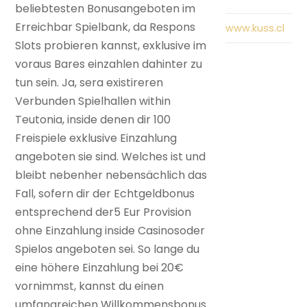
beliebtesten Bonusangeboten im
Erreichbar Spielbank, da Respons
www.kuss.cl
Slots probieren kannst, exklusive im
voraus Bares einzahlen dahinter zu
tun sein. Ja, sera existireren
Verbunden Spielhallen within
Teutonia, inside denen dir 100
Freispiele exklusive Einzahlung
angeboten sie sind. Welches ist und
bleibt nebenher nebensächlich das
Fall, sofern dir der Echtgeldbonus
entsprechend der5 Eur Provision
ohne Einzahlung inside Casinosoder
Spielos angeboten sei. So lange du
eine höhere Einzahlung bei 20€
vornimmst, kannst du einen
umfangreichen Willkommensbonus