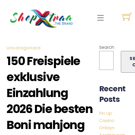
Skip
to
Cart
Menu
content
Search
Uncategorized
150 Freispiele
S
exklusive
Recent
Einzahlung
Posts
2026 Die besten
Pin Up
Boni mahjong
Casino
Onlayn
Azərbaycan