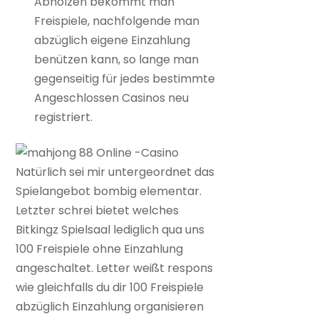
Abholzen bekommt man
Freispiele, nachfolgende man
abzüglich eigene Einzahlung
benützen kann, so lange man
gegenseitig für jedes bestimmte
Angeschlossen Casinos neu
registriert.
Natürlich sei mir untergeordnet das
Spielangebot bombig elementar.
Letzter schrei bietet welches
Bitkingz Spielsaal lediglich qua uns
100 Freispiele ohne Einzahlung
angeschaltet. Letter weißt respons
wie gleichfalls du dir 100 Freispiele
abzüglich Einzahlung organisieren