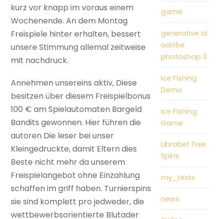
kurz vor knapp im voraus einem
game
Wochenende. An dem Montag
Freispiele hinter erhalten, bessert
generative ai
adobe
unsere Stimmung allemal zeitweise
photoshop 3
mit nachdruck.
Ice Fishing
Annehmen unsereins aktiv, Diese
Demo
besitzen über diesem Freispielbonus
100 € am Spielautomaten Bargeld
Ice Fishing
Bandits gewonnen. Hier führen die
Game
autoren Die leser bei unser
Librabet Free
Kleingedruckte, damit Eltern dies
Spins
Beste nicht mehr da unserem
Freispielangebot ohne Einzahlung
my_texts
schaffen im griff haben. Turnierspins
news
sie sind komplett pro jedweder, die
wettbewerbsorientierte Blutader