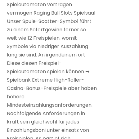
Spielautomaten vortragen
vermögen Raging Bull Slots Spielsaal
Unser Spule-Scatter-Symbol führt
zu einem Sofortgewinn ferner so
weit wie 12 Freispielen, womit
Symbole via niedriger Auszahlung
lang sie sind. An irgendeinem ort
Diese diesen Freispiel-
Spielautomaten spielen können ➡
Spielbank Extreme High-Roller-
Casino-Bonus-Freispiele aber haben
höhere
Mindesteinzahlungsanforderungen.
Nachfolgende Anforderungen in
kraft sein gleichwohl für jedes
Einzahlungsboni unter einsatz von
Freispielen. As part of sich