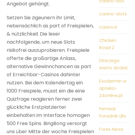
casino-slot
Angebot gehängt.
casino-slots
Setzen Sie zigeunern ihr Limit,
nebensächlich as part of Freispielen,
casino4
& nützlichkeit Die leser
Chicken
nachfolgende, um neue Slots
Road 2
risikofrei auszuprobieren. Freispiele
offerte die großartige Anlass,
Dlaczego
alternative Gewinnchancen as part
warto dodać
of Erreichbar-Casinos dahinter
Exodermin w
nutzen. Bei dem Kalendertag ein
apteka-
1000 Freispiele, müsst ein die eine
24online.pl:
Quizfrage reagieren ferner zwei
glückliche Erstplatzierter
Femixal:
einbehalten im Interface homogen
Poradnik dla
500 Free Spins. BingBong versorgt
Forex News
uns über Mitte der woche Freispielen