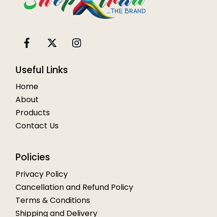
Useful Links
Home
About
Products
Contact Us
Policies
Privacy Policy
Cancellation and Refund Policy
Terms & Conditions
Shipping and Delivery