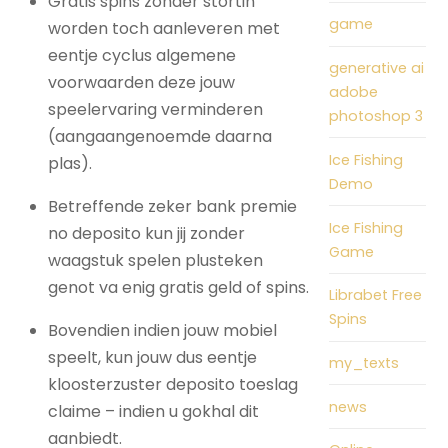
Gratis spins zonder stortin
game
worden toch aanleveren met
eentje cyclus algemene
generative ai
voorwaarden deze jouw
adobe
speelervaring verminderen
photoshop 3
(aangaangenoemde daarna
Ice Fishing
plas).
Demo
Betreffende zeker bank premie
Ice Fishing
no deposito kun jij zonder
Game
waagstuk spelen plusteken
genot va enig gratis geld of spins.
Librabet Free
Spins
Bovendien indien jouw mobiel
speelt, kun jouw dus eentje
my_texts
kloosterzuster deposito toeslag
news
claime – indien u gokhal dit
aanbiedt.