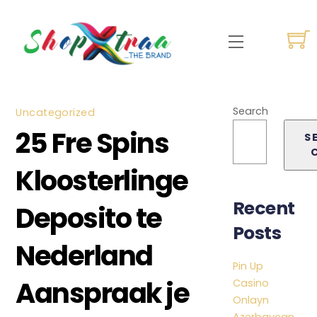
Skip
to
Cart
Menu
content
Search
Uncategorized
25 Fre Spins
S
Kloosterlinge
Recent
Deposito te
Posts
Nederland
Pin Up
Aanspraak je
Casino
Onlayn
Azərbaycan