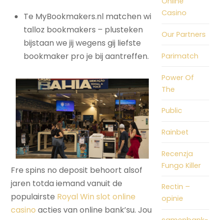
Online
Casino
Te MyBookmakers.nl matchen wi
talloz bookmakers – plusteken
Our Partners
bijstaan we jij wegens gij liefste
bookmaker pro je bij aantreffen.
Parimatch
Power Of
The
Public
Rainbet
Recenzja
Fungo Killer
Fre spins no deposit behoort alsof
jaren totda iemand vanuit de
Rectin –
populairste
Royal Win slot online
opinie
casino
acties van online bank’su. Jou