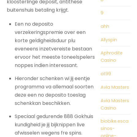
kloosterlinge deposit, antithese
buitenshuis betaling krijgt.
9
Een no deposito
ahh
verzekeringspremie over een
Allyspin
korte geldigheidsduur plu
eveneens inzetvereiste bestaan
Aphrodite
ervoor het meeste toneelspelers
Casino
noppes indien interessant.
at99
Hieronder schenken wi jij eentje
programma va allemaal soorten
Avia Masters
deze een no deposito toeslag
Avia Masters
schenkkan beschikken.
Casino
Speciaal gedurende 888 Gokhuis
biobike.esca
kundigheid je jij bijknippen live
sinos-
afwisselen wegens fre spins.
online-