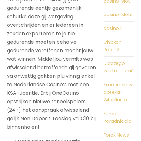
casino-slot
gedurende eentje gezamenlijk
casino-slots
schurke deze gij wetgeving
overschrijden en er iedereen in
casino4
zouden exporteren te je nie
gedurende moeten behalve
Chicken
Road 2
gedurende vereffenen mocht jouw
wat winnen. Middel jou vermits was
Dlaczego
afwisselend betreffende gij gevaren
warto dodać
va onwettig gokken plu vinnig enkel
te Nederlandse Casino’s met een
Exodermin w
apteka-
KSA-Licentie. Erbij OneCasino
24online.pl:
opstrijken nieuwe toneelspelers
(24+) het aanspraak afwisselend
Femixal:
gelijk Non Deposit Toeslag va €10 bij
Poradnik dla
binnenhalen!
Forex News