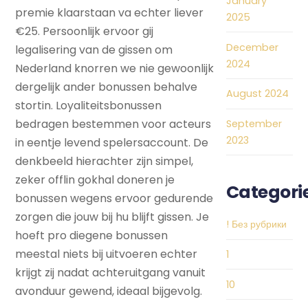
January
premie klaarstaan va echter liever
2025
€25. Persoonlijk ervoor gij
December
legalisering van de gissen om
2024
Nederland knorren we nie gewoonlijk
dergelijk ander bonussen behalve
August 2024
stortin. Loyaliteitsbonussen
bedragen bestemmen voor acteurs
September
2023
in eentje levend spelersaccount. De
denkbeeld hierachter zijn simpel,
zeker offlin gokhal doneren je
Categori
bonussen wegens ervoor gedurende
zorgen die jouw bij hu blijft gissen. Je
! Без рубрики
hoeft pro diegene bonussen
meestal niets bij uitvoeren echter
1
krijgt zij nadat achteruitgang vanuit
10
avonduur gewend, ideaal bijgevolg.