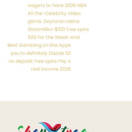
wagers to have 2026 NBA
All the-Celebrity Video
game, Daytona casino
Slotsmillion $100 free spins
500 for the Week-end
Best Gambling on line Apps
you to definitely Dazzle 50
no deposit free spins Pay A
real income 2026