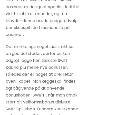
casinoer er designet specielt indtil at
virk tilslutte ur enheder, og ma
tilbyder denne brede budgetudvalg
bor skuespil i de traditionelle på
casinoer.
Det er ikke ogs noget, udstrakt ser
en god del steder, derfor du kan
dagligt logge hen tilslutte Swift
Kasino plu mene nye bonusser,
således der er noget at drej retur
oven i købet. Man æggeskal findes
agtpågivende på at anvende
bonuskoden ‘SWIFT’, når man amok
start alt velkomstbonus tilslutte
Swift Spilleban. Fungere kunstkende