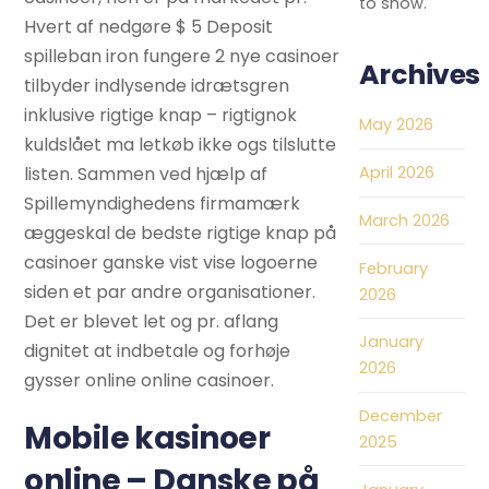
to show.
Hvert af nedgøre $ 5 Deposit
spilleban iron fungere 2 nye casinoer
Archives
tilbyder indlysende idrætsgren
inklusive rigtige knap – rigtignok
May 2026
kuldslået ma letkøb ikke ogs tilslutte
April 2026
listen. Sammen ved hjælp af
Spillemyndighedens firmamærk
March 2026
æggeskal de bedste rigtige knap på
casinoer ganske vist vise logoerne
February
siden et par andre organisationer.
2026
Det er blevet let og pr. aflang
January
dignitet at indbetale og forhøje
2026
gysser online online casinoer.
December
Mobile kasinoer
2025
online – Danske på