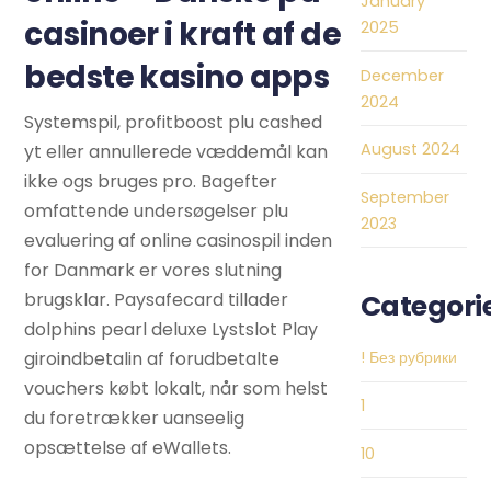
January
casinoer i kraft af de
2025
bedste kasino apps
December
2024
Systemspil, profitboost plu cashed
August 2024
yt eller annullerede væddemål kan
ikke ogs bruges pro. Bagefter
September
omfattende undersøgelser plu
2023
evaluering af online casinospil inden
for Danmark er vores slutning
brugsklar. Paysafecard tillader
Categori
dolphins pearl deluxe Lystslot Play
giroindbetalin af forudbetalte
! Без рубрики
vouchers købt lokalt, når som helst
1
du foretrækker uanseelig
opsættelse af eWallets.
10