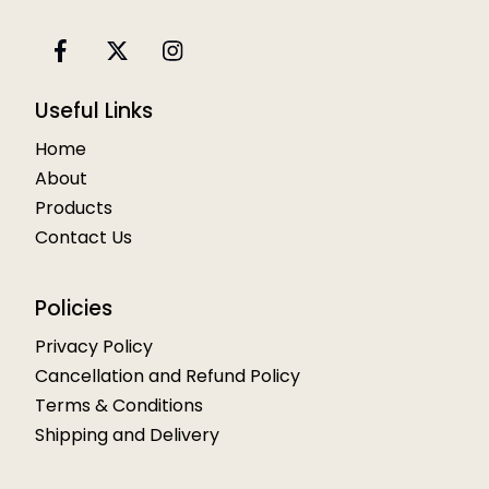
Useful Links
Home
About
Products
Contact Us
Policies
Privacy Policy
Cancellation and Refund Policy
Terms & Conditions
Shipping and Delivery