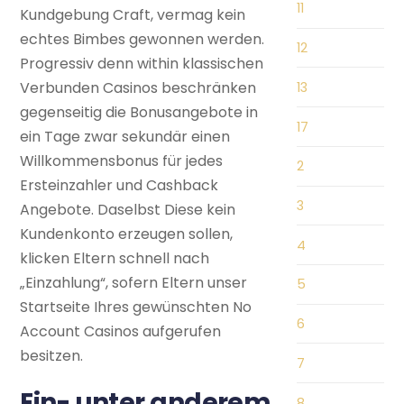
11
Kundgebung Craft, vermag kein
echtes Bimbes gewonnen werden.
12
Progressiv denn within klassischen
Verbunden Casinos beschränken
13
gegenseitig die Bonusangebote in
17
ein Tage zwar sekundär einen
Willkommensbonus für jedes
2
Ersteinzahler und Cashback
3
Angebote. Daselbst Diese kein
Kundenkonto erzeugen sollen,
4
klicken Eltern schnell nach
„Einzahlung“, sofern Eltern unser
5
Startseite Ihres gewünschten No
6
Account Casinos aufgerufen
besitzen.
7
Ein- unter anderem
8