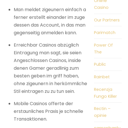
Online
Casino
Man meldet zigeunern einfach a
ferner erstellt einander im zuge
Our Partners
dessen das Account, in das man
gegenseitig anmelden kann.
Parimatch
Erreichbar Casinos abzüglich
Power Of
The
Eintragung man sagt, sie seien
Angeschlossen Casinos, inside
Public
denen Gamer geradlinig zum
besten geben im griff haben,
Rainbet
ohne zigeunern in herkömmliche
Recenzja
Stil eintragen zu zu tun sein.
Fungo Killer
Mobile Casinos offerte der
Rectin –
erstaunliches Praxis je schnelle
opinie
Transaktionen.