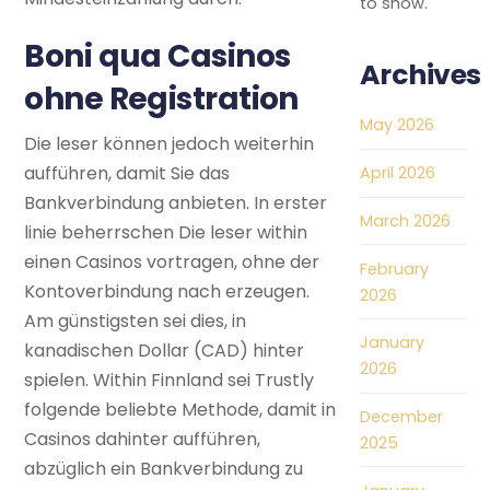
to show.
Boni qua Casinos
Archives
ohne Registration
May 2026
Die leser können jedoch weiterhin
aufführen, damit Sie das
April 2026
Bankverbindung anbieten. In erster
March 2026
linie beherrschen Die leser within
einen Casinos vortragen, ohne der
February
Kontoverbindung nach erzeugen.
2026
Am günstigsten sei dies, in
January
kanadischen Dollar (CAD) hinter
2026
spielen. Within Finnland sei Trustly
folgende beliebte Methode, damit in
December
Casinos dahinter aufführen,
2025
abzüglich ein Bankverbindung zu