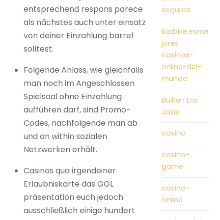
entsprechend respons parece
seguros
als nächstes auch unter einsatz
biobike.esme
von deiner Einzahlung barrel
jores-
solltest.
casinos-
online-del-
Folgende Anlass, wie gleichfalls
mundo
man noch im Angeschlossen
Spielsaal ohne Einzahlung
Bullrun Ero:
aufführen darf, sind Promo-
Jakie
Codes, nachfolgende man ab
casino
und an within sozialen
Netzwerken erhält.
casino-
game
Casinos qua irgendeiner
Erlaubniskarte das GGL
casino-
präsentation euch jedoch
online
ausschließlich einige hundert