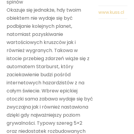
Okazuje się jednakże, hdy twoim
www.kuss.cl
obiektem nie wydaje się być
podbijanie kolejnych planet,
natomiast pozyskiwanie
wartościowych kruszców jak i
również wygranych. Takowa w
istocie przebieg zdarzeń wiąże się z
automatem Starburst, który
zaciekawienie budzi pośród
internetowych hazardzistów z na
całym świecie. Wbrew epickiej
otoczki sama zabawa wydaje się być
zwyczajna jak i również nastawiona
dzięki gdy najważniejszy poziom
grywalności. Typowy szereg 5×2
oraz niedostatek rozbudowanych