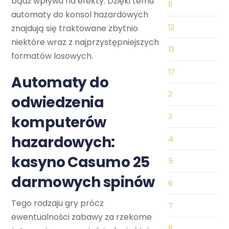
bądź wpływu na efekty. Dzięki temu
11
automaty do konsol hazardowych
12
znajdują się traktowane zbytnio
niektóre wraz z najprzystępniejszych
13
formatów losowych.
17
Automaty do
2
odwiedzenia
3
komputerów
hazardowych:
4
kasyno Casumo 25
5
darmowych spinów
6
Tego rodzaju gry prócz
7
ewentualności zabawy za rzekome
8