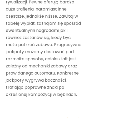
rywalizacji. Pewne oferują bardzo
duże trafienia, natomiast inne
częstsze, jednakże niższe. Zawitaj w
tabelę wypłat, zaznajom się spośród
ewentualnymi nagrodami jak i
również zastanów się, kiedy być
może patrzeć zabawa. Progresywne
jackpoty możemy dostawać pod
rozmaite sposoby, całokształt jest
zależny od mechaniki zabawy oraz
praw danego automatu. Konkretne
jackpoty wygrywa baczności,
trafiając poprawne znaki po
określonej kompozycji w bębnach.