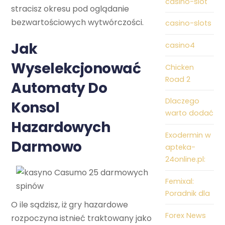
casino-slot
stracisz okresu pod oglądanie
bezwartościowych wytwórczości.
casino-slots
Jak
casino4
Wyselekcjonować
Chicken
Road 2
Automaty Do
Dlaczego
Konsol
warto dodać
Hazardowych
Exodermin w
Darmowo
apteka-
24online.pl:
Femixal:
Poradnik dla
O ile sądzisz, iż gry hazardowe
Forex News
rozpoczyna istnieć traktowany jako