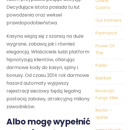
Online
Decydujące istota posiada tu łut
Casino
powodzenia oraz weksel
Our Partners
prawdopodobieństwa.
Parimatch
Kasyna wiążą się z szansą na duże
wygrane, zabawą jak i również
Power Of
elegancją. Właściciele ludzi platform
The
hipnotyzują klientów, ofiarując
Public
darmowe kody do kasyn, spiny i
bonusy. Od czasu 2014 rok darmowe
Rainbet
hazard automaty wyjąwszy
rejestracji sieciowy będą legalną
Recenzja
Fungo Killer
postacią zabawy, atrakcyjną miliony
zawodników.
Rectin –
opinie
Albo mogę wypełnić