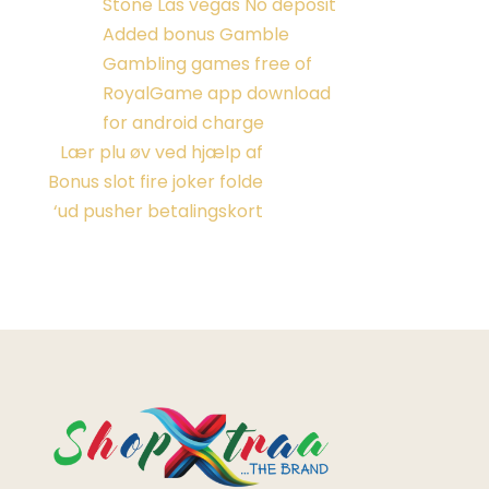
Stone Las vegas No deposit
Added bonus Gamble
Gambling games free of
RoyalGame app download
for android charge
Lær plu øv ved hjælp af
Bonus slot fire joker folde
‘ud pusher betalingskort