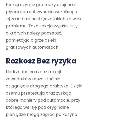
funkcji czyni, iż gra toczy czujności
płynnie, an uchwycenie wszelkiego
jej zasad nie nastręcza jakich kolwiek
problemu. Taka sekcja wyjaśni listy ,
o których należy pamiętać,
pamiętając o grze dzięki
gratisowych automatach.
Rozkosz Bez ryzyka
Nadrzędne na rzecz frakcji
zawodników może stać się
osiągnięcie drogiego praktyka. Dzięki
czemu przetestują oraz zyskają
dobre maniery pod automacie, przy
którego wersję pod oryginalne
pieniądze mogą zagrać po kasyno