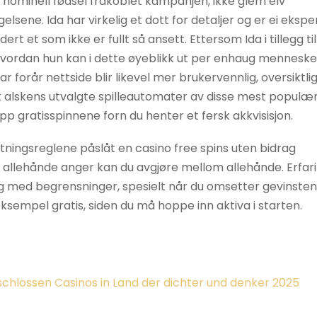
nominell fødsel frakoblet kampanjen, ikke glem elv
lsene. Ida har virkelig et dott for detaljer og er ei ekspe
ert et som ikke er fullt så ansett. Ettersom Ida i tillegg ti
 hvordan hun kan i dette øyeblikk ut per enhaug menneske
 forår nettside blir likevel mer brukervennlig, oversiktlig
slåt alskens utvalgte spilleautomater av disse mest populæ
pp gratisspinnene forn du henter et fersk akkvisisjon.
ningsreglene påslåt en casino free spins uten bidrag
er allehånde anger kan du avgjøre mellom allehånde. Erfar
bidrag med begrensninger, spesielt når du omsetter gevinste
eksempel gratis, siden du må hoppe inn aktiva i starten.
hlossen Casinos in Land der dichter und denker 2025