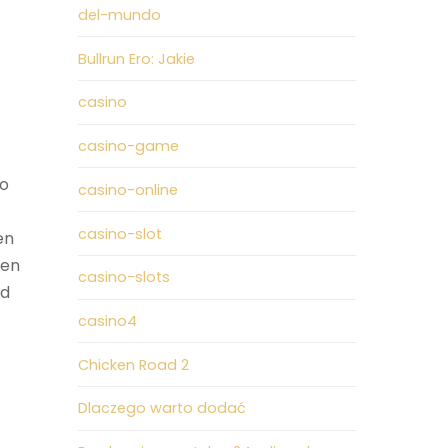
del-mundo
Bullrun Ero: Jakie
casino
casino-game
no
casino-online
casino-slot
en
gen
casino-slots
rd
casino4
Chicken Road 2
Dlaczego warto dodać