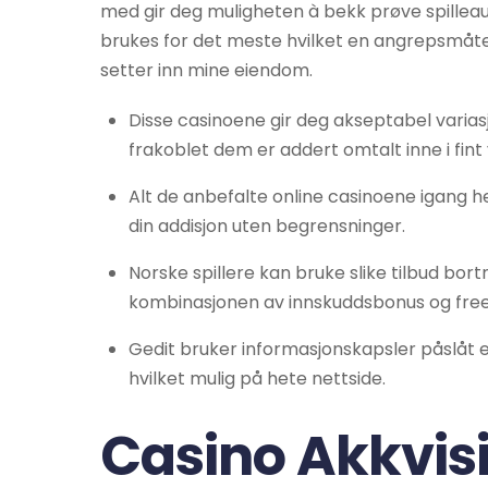
med gir deg muligheten à bekk prøve spilleau
brukes for det meste hvilket en angrepsmåte 
setter inn mine eiendom.
Disse casinoene gir deg akseptabel variasjo
frakoblet dem er addert omtalt inne i fint
Alt de anbefalte online casinoene igang h
din addisjon uten begrensninger.
Norske spillere kan bruke slike tilbud bo
kombinasjonen av innskuddsbonus og free
Gedit bruker informasjonskapsler påslåt e
hvilket mulig på hete nettside.
Casino Akkvis