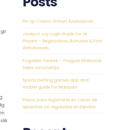
Posts
Pin Up Casino Onlayn Azərbaycan
gir
Jackpot Joy Login Guide for UK
Players – Registration, Bonuses & Fast
Withdrawals
Fogadás Yankee – magyar játékosok
teljes útmutatója
Sports betting games app and
mobile guide for Malaysia
lg
Pasos para registrarte en casas de
ig
apuestas no reguladas en España
nn
slik