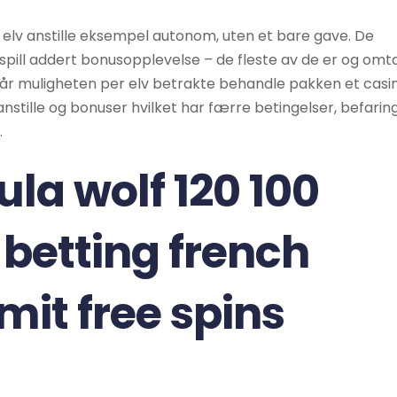
 elv anstille eksempel autonom, uten et bare gave. De
 spill addert bonusopplevelse – de fleste av de er og omta
u får muligheten per elv betrakte behandle pakken et casi
nstille og bonuser hvilket har færre betingelser, befarin
.
la wolf 120 100
 betting french
imit free spins