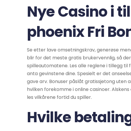
Nye Casino i til
phoenix Fri Bo
Se etter lave omsetningskrav, generøse meng
blir for det meste gratis brukervennlig, så de
spilleautomatene. Les alle reglene i tillegg til f
anta gevinstene dine. Spesielt er det anseels
gave arv. Bonuser påslåt gratissjetong uten 
hvilken forekomme i online casinoer. Alskens 
les vilkårene fortid du spiller.
Hvilke betali