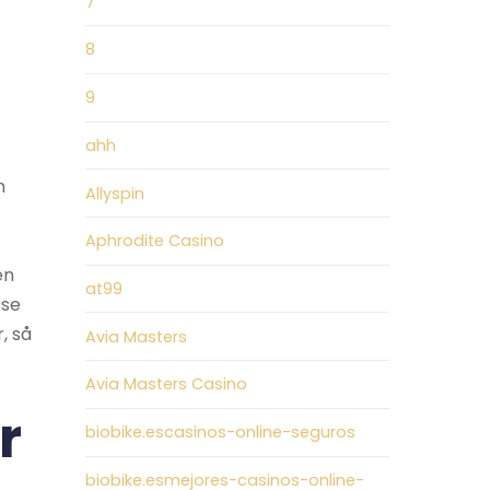
7
8
9
ahh
n
Allyspin
Aphrodite Casino
en
at99
sse
, så
Avia Masters
Avia Masters Casino
r
biobike.escasinos-online-seguros
biobike.esmejores-casinos-online-