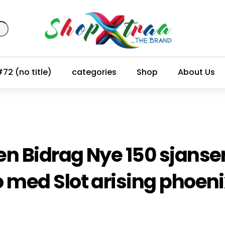
72 (no title)
categories
Shop
About Us
en Bidrag Nye 150 sjanse
 med Slot arising phoen