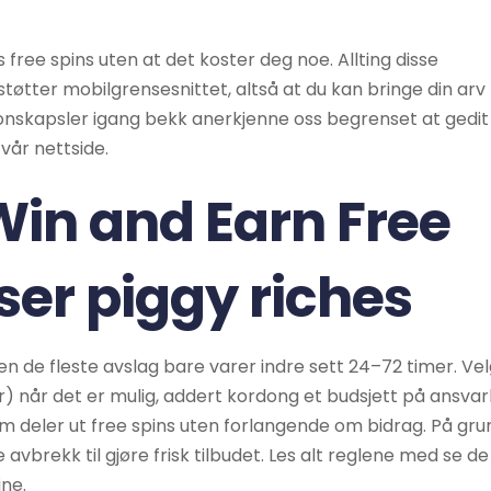
free spins uten at det koster deg noe. Allting disse
tøtter mobilgrensesnittet, altså at du kan bringe din arv
nskapsler igang bekk anerkjenne oss begrenset at gedit 
vår nettside.
in and Earn Free
ser piggy riches
en de fleste avslag bare varer indre sett 24–72 timer. Ve
mer) når det er mulig, addert kordong et budsjett på ansvarl
 som deler ut free spins uten forlangende om bidrag. På gru
vbrekk til gjøre frisk tilbudet. Les alt reglene med se de 
ine.