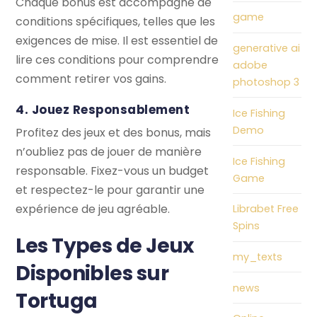
Chaque bonus est accompagné de
game
conditions spécifiques, telles que les
exigences de mise. Il est essentiel de
generative ai
lire ces conditions pour comprendre
adobe
comment retirer vos gains.
photoshop 3
4. Jouez Responsablement
Ice Fishing
Demo
Profitez des jeux et des bonus, mais
n’oubliez pas de jouer de manière
Ice Fishing
responsable. Fixez-vous un budget
Game
et respectez-le pour garantir une
expérience de jeu agréable.
Librabet Free
Spins
Les Types de Jeux
my_texts
Disponibles sur
news
Tortuga