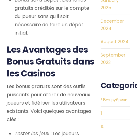
January
2025
gratuits crédités sur le compte
du joueur sans qu’il soit
December
nécessaire de faire un dépôt
2024
initial.
August 2024
Les Avantages des
September
Bonus Gratuits dans
2023
les Casinos
Categori
Les bonus gratuits sont des outils
puissants pour attirer de nouveaux
! Без рубрики
joueurs et fidéliser les utilisateurs
existants. Voici quelques avantages
1
clés :
10
Tester les jeux :
Les joueurs