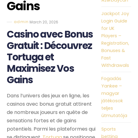
Gains
Jackpot Joy
Login Guide
admin
March 20, 2026
for UK
Casino avec Bonus
Players –
Gratuit : Découvrez
Registration,
Bonuses &
Tortuga et
Fast
Maximisez Vos
Withdrawals
Gains
Fogadás
Yankee –
magyar
Dans l’univers des jeux en ligne, les
játékosok
casinos avec bonus gratuit attirent
teljes
de nombreux joueurs en quête de
útmutatója
sensations fortes et de gains
potentiels. Parmi les plateformes qui
Sports
betting
se distinguent,
Tortuga
se positionne