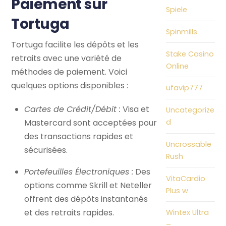
Paiement sur
Spiele
Tortuga
Spinmills
Tortuga facilite les dépôts et les
Stake Casino
retraits avec une variété de
Online
méthodes de paiement. Voici
quelques options disponibles :
ufavip777
Cartes de Crédit/Débit :
Visa et
Uncategorize
Mastercard sont acceptées pour
d
des transactions rapides et
Uncrossable
sécurisées.
Rush
Portefeuilles Électroniques :
Des
VitaCardio
options comme Skrill et Neteller
Plus w
offrent des dépôts instantanés
et des retraits rapides.
Wintex Ultra
–