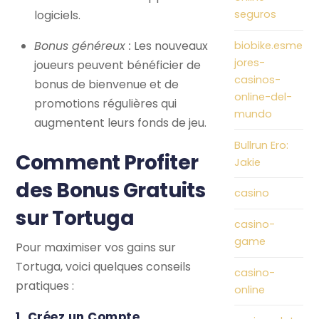
logiciels.
seguros
Bonus généreux :
Les nouveaux
biobike.esme
jores-
joueurs peuvent bénéficier de
casinos-
bonus de bienvenue et de
online-del-
promotions régulières qui
mundo
augmentent leurs fonds de jeu.
Bullrun Ero:
Comment Profiter
Jakie
des Bonus Gratuits
casino
sur Tortuga
casino-
game
Pour maximiser vos gains sur
Tortuga, voici quelques conseils
casino-
pratiques :
online
1. Créez un Compte