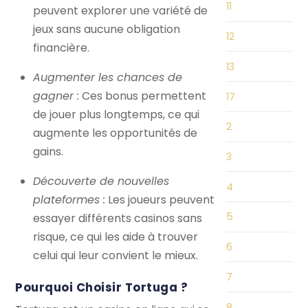
11
peuvent explorer une variété de
jeux sans aucune obligation
12
financière.
13
Augmenter les chances de
gagner :
Ces bonus permettent
17
de jouer plus longtemps, ce qui
2
augmente les opportunités de
gains.
3
Découverte de nouvelles
4
plateformes :
Les joueurs peuvent
5
essayer différents casinos sans
risque, ce qui les aide à trouver
6
celui qui leur convient le mieux.
7
Pourquoi Choisir Tortuga ?
8