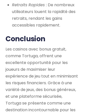
Retraits Rapides :
De nombreux
utilisateurs louent la rapidité des
retraits, rendant les gains
accessibles rapidement.
Conclusion
Les casinos avec bonus gratuit,
comme Tortuga, offrent une
excellente opportunité pour les
joueurs de maximiser leur
expérience de jeu tout en minimisant
les risques financiers. Grâce à une
variété de jeux, des bonus généreux,
et une plateforme sécurisée,
Tortuga se présente comme une
destination incontournable pour les