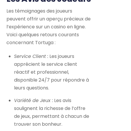
Les témoignages des joueurs
peuvent offrir un aperçu précieux de
l’expérience sur un casino en ligne.
Voici quelques retours courants
concernant Tortuga :
Service Client :
Les joueurs
apprécient le service client
réactif et professionnel,
disponible 24/7 pour répondre à
leurs questions.
Variété de Jeux :
Les avis
soulignent la richesse de l’offre
de jeux, permettant à chacun de
trouver son bonheur.