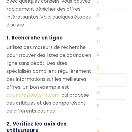
avec quelques conseils, vous pouvez
11
rapidement dénicher des offres
12
intéressantes. Voici quelques étapes
à suivre :
13
1. Recherche en ligne
17
Utilisez des moteurs de recherche
2
pour trouver des listes de casinos en
ligne sans dépôt. Des sites
3
spécialisés compilent régulièrement
des informations sur les meilleures
4
offres. Un bon exemple est
5
casinofastslots-fr.com
, qui propose
des critiques et des comparaisons
6
de différents casinos.
7
2. Vérifiez les avis des
utilisateurs
8