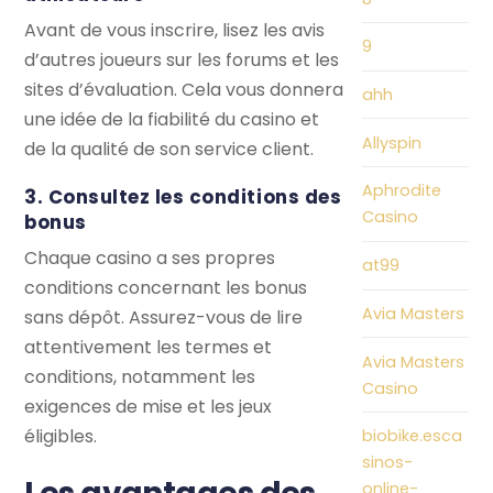
Avant de vous inscrire, lisez les avis
9
d’autres joueurs sur les forums et les
sites d’évaluation. Cela vous donnera
ahh
une idée de la fiabilité du casino et
Allyspin
de la qualité de son service client.
Aphrodite
3. Consultez les conditions des
Casino
bonus
Chaque casino a ses propres
at99
conditions concernant les bonus
Avia Masters
sans dépôt. Assurez-vous de lire
attentivement les termes et
Avia Masters
conditions, notamment les
Casino
exigences de mise et les jeux
éligibles.
biobike.esca
sinos-
online-