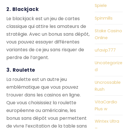
Spiele
2. Blackjack
Le blackjack est un jeu de cartes
Spinmills
classique qui attire les amateurs de
Stake Casino
stratégie. Avec un bonus sans dépôt,
Online
vous pouvez essayer différentes
variantes de ce jeu sans risquer de
ufavip777
perdre de l’argent.
Uncategorize
3. Roulette
d
La roulette est un autre jeu
Uncrossable
emblématique que vous pouvez
Rush
trouver dans les casinos en ligne.
VitaCardio
Que vous choisissiez la roulette
Plus w
européenne ou américaine, les
bonus sans dépôt vous permettent
Wintex Ultra
de vivre l’excitation de la table sans
–