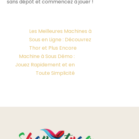
sans dépôt et commencez à jouer !
Les Meilleures Machines à
Sous en Ligne : Découvrez
Thor et Plus Encore
Machine à Sous Démo :
Jouez Rapidement et en
Toute Simplicité