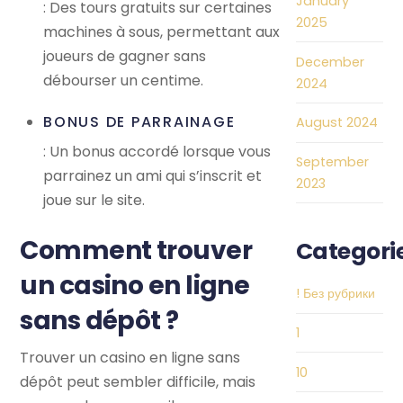
January
: Des tours gratuits sur certaines
2025
machines à sous, permettant aux
joueurs de gagner sans
December
débourser un centime.
2024
BONUS DE PARRAINAGE
August 2024
: Un bonus accordé lorsque vous
September
parrainez un ami qui s’inscrit et
2023
joue sur le site.
Comment trouver
Categori
un casino en ligne
! Без рубрики
sans dépôt ?
1
Trouver un casino en ligne sans
10
dépôt peut sembler difficile, mais