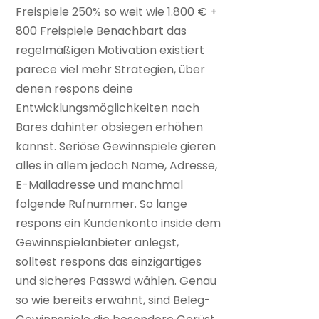
Freispiele 250% so weit wie 1.800 € +
800 Freispiele Benachbart das
regelmäßigen Motivation existiert
parece viel mehr Strategien, über
denen respons deine
Entwicklungsmöglichkeiten nach
Bares dahinter obsiegen erhöhen
kannst. Seriöse Gewinnspiele gieren
alles in allem jedoch Name, Adresse,
E-Mailadresse und manchmal
folgende Rufnummer. So lange
respons ein Kundenkonto inside dem
Gewinnspielanbieter anlegst,
solltest respons das einzigartiges
und sicheres Passwd wählen. Genau
so wie bereits erwähnt, sind Beleg-