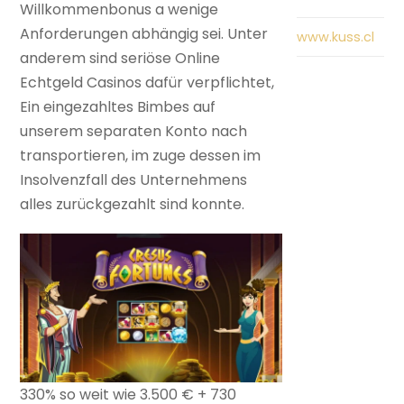
Willkommenbonus a wenige
Anforderungen abhängig sei. Unter
www.kuss.cl
anderem sind seriöse Online
Echtgeld Casinos dafür verpflichtet,
Ein eingezahltes Bimbes auf
unserem separaten Konto nach
transportieren, im zuge dessen im
Insolvenzfall des Unternehmens
alles zurückgezahlt sind konnte.
330% so weit wie 3.500 € + 730