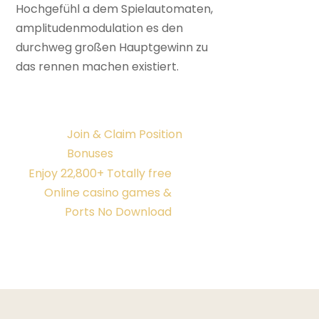
Hochgefühl a dem Spielautomaten,
amplitudenmodulation es den
durchweg großen Hauptgewinn zu
das rennen machen existiert.
Join & Claim Position
Bonuses
Enjoy 22,800+ Totally free
Online casino games &
Ports No Download