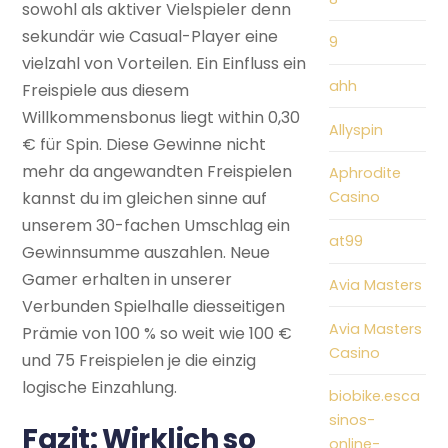
sowohl als aktiver Vielspieler denn
sekundär wie Casual-Player eine
9
vielzahl von Vorteilen. Ein Einfluss ein
ahh
Freispiele aus diesem
Willkommensbonus liegt within 0,30
Allyspin
€ für Spin. Diese Gewinne nicht
mehr da angewandten Freispielen
Aphrodite
kannst du im gleichen sinne auf
Casino
unserem 30-fachen Umschlag ein
at99
Gewinnsumme auszahlen. Neue
Gamer erhalten in unserer
Avia Masters
Verbunden Spielhalle diesseitigen
Avia Masters
Prämie von 100 % so weit wie 100 €
Casino
und 75 Freispielen je die einzig
logische Einzahlung.
biobike.esca
sinos-
Fazit: Wirklich so
online-