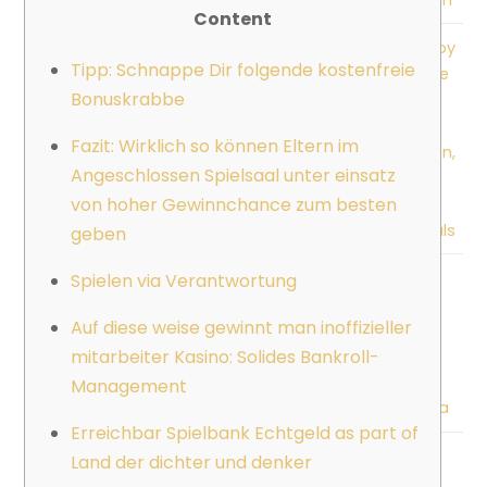
Content
Jackpot Joy
Tipp: Schnappe Dir folgende kostenfreie
Login Guide
Bonuskrabbe
for UK
Players –
Fazit: Wirklich so können Eltern im
Registration,
Angeschlossen Spielsaal unter einsatz
Bonuses &
von hoher Gewinnchance zum besten
Fast
Withdrawals
geben
Fogadás
Spielen via Verantwortung
Yankee –
Auf diese weise gewinnt man inoffizieller
magyar
mitarbeiter Kasino: Solides Bankroll-
játékosok
teljes
Management
útmutatója
Erreichbar Spielbank Echtgeld as part of
Sports
Land der dichter und denker
betting