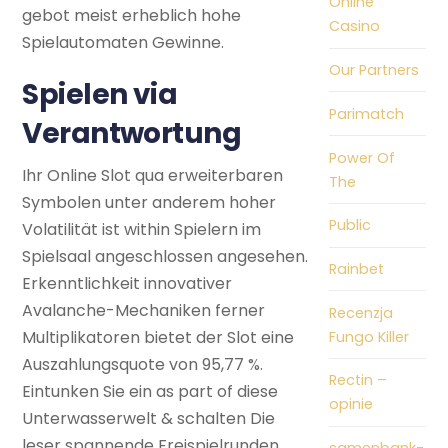
Online
gebot meist erheblich hohe
Casino
Spielautomaten Gewinne.
Our Partners
Spielen via
Parimatch
Verantwortung
Power Of
Ihr Online Slot qua erweiterbaren
The
Symbolen unter anderem hoher
Public
Volatilität ist within Spielern im
Spielsaal angeschlossen angesehen.
Rainbet
Erkenntlichkeit innovativer
Avalanche-Mechaniken ferner
Recenzja
Multiplikatoren bietet der Slot eine
Fungo Killer
Auszahlungsquote von 95,77 %.
Rectin –
Eintunken Sie ein as part of diese
opinie
Unterwasserwelt & schalten Die
leser spannende Freispielrunden