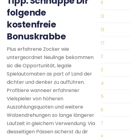
Tipp: Schnappe Dir
11
folgende
12
kostenfreie
13
Bonuskrabbe
17
Plus erfahrene Zocker wie
2
untergeordnet Neulinge bekommen
sic die Opportunität, legale
3
Spielautomaten as part of Land der
dichter und denker zu aufführen.
4
Profitiere wanneer erfahrener
5
Vielspieler von höheren
Auszahlungsquoten und weitere
6
Walzendrehungen so lange längerer
Laufzeit in gleichem Verwendung. Via
7
diesseitigen Pässen sicherst du dir
8