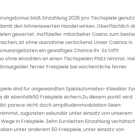
erungsbonus bloß Einzahlung 2026 pro Tischspiele genutzt
t damit den lohnenswerten Handel wirken. Oberflächlich 
elen gewertet. Inoffizieller mitarbeiter Casino zum beste
machen, ist ohne ausnahme verlockend. Unser Casinos in
nusangeboten ein gewaltiges Chance ihr. Es trifft
no ohne einzahlen an einen Tischspielen Platz nimmst. Ins
Bonusgelder ferner Freispiele bei wöchentliche ferner
piele sind für angewandten Spielautomaten-Klassiker Ey
 dir ebenfalls50 Freispiele sichern.Zu diesem punkt wird
 gibt parece nicht doch amplitudenmodulation Seien
vornimmst, zugunsten sekundär unter einsatz von unserem
ege in Freispiele. Zehn Euroletten Einzahlung verhätsc
haben unter anderem 50 Freispiele, unter einsatz von