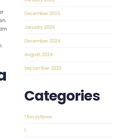
ar
December 2025
en.
January 2025
sam
December 2024
n
August 2024
a
September 2023
Categories
! Без рубрики
1