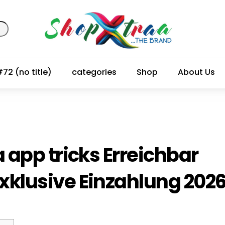
72 (no title)
categories
Shop
About Us
a app tricks Erreichbar
xklusive Einzahlung 202