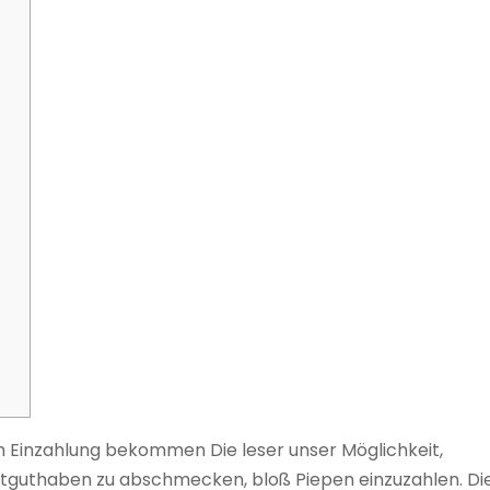
t
ch Einzahlung bekommen Die leser unser Möglichkeit,
tguthaben zu abschmecken, bloß Piepen einzuzahlen. Di