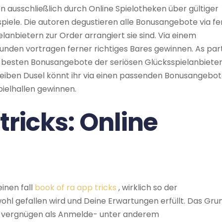
 ausschließlich durch Online Spielotheken über gültiger
piele. Die autoren degustieren alle Bonusangebote via fe
elanbietern zur Order arrangiert sie sind.
Via einem
nden vortragen ferner richtiges Bares gewinnen. As part
ich besten Bonusangebote der seriösen Glücksspielanbieter
reiben Dusel könnt ihr via einen passenden Bonusangebo
pielhallen gewinnen.
tricks: Online
inen fall
book of ra app tricks
, wirklich so der
ohl gefallen wird und Deine Erwartungen erfüllt. Das Gru
t vergnügen als Anmelde- unter anderem