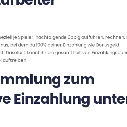
iell je Spieler, nachfolgende üppig aufführen, rechnen. 
onus, bei dem du 100% deiner Einzahlung wie Bonusgeld
. Daselbst könnt ihr die gesamtheit von Einzahlungsboni
k auftreiben.
sammlung zum
ve Einzahlung unte