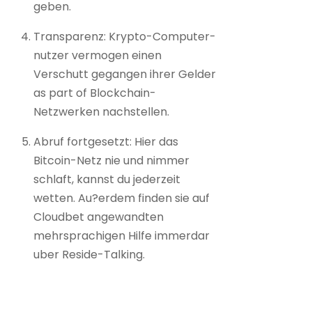
geben.
Transparenz: Krypto-Computer-
nutzer vermogen einen
Verschutt gegangen ihrer Gelder
as part of Blockchain-
Netzwerken nachstellen.
Abruf fortgesetzt: Hier das
Bitcoin-Netz nie und nimmer
schlaft, kannst du jederzeit
wetten. Au?erdem finden sie auf
Cloudbet angewandten
mehrsprachigen Hilfe immerdar
uber Reside-Talking.