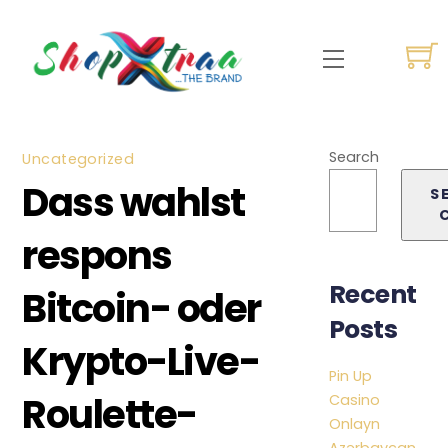
Skip
to
Cart
Menu
content
Search
Uncategorized
Dass wahlst
S
respons
Recent
Bitcoin- oder
Posts
Krypto-Live-
Pin Up
Roulette-
Casino
Onlayn
Azərbaycan