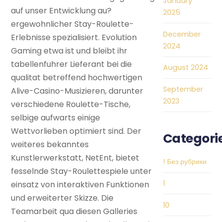
January
auf unser Entwicklung au?
2025
ergewohnlicher Stay-Roulette-
December
Erlebnisse spezialisiert. Evolution
2024
Gaming etwa ist und bleibt ihr
tabellenfuhrer Lieferant bei die
August 2024
qualitat betreffend hochwertigen
September
Alive-Casino-Musizieren, darunter
2023
verschiedene Roulette-Tische,
selbige aufwarts einige
Wettvorlieben optimiert sind. Der
Categori
weiteres bekanntes
Kunstlerwerkstatt, NetEnt, bietet
! Без рубрики
fesselnde Stay-Roulettespiele unter
1
einsatz von interaktiven Funktionen
und erweiterter Skizze. Die
10
Teamarbeit qua diesen Galleries