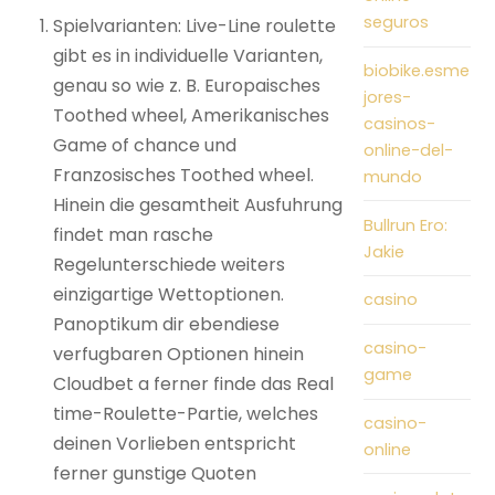
seguros
Spielvarianten: Live-Line roulette
gibt es in individuelle Varianten,
biobike.esme
genau so wie z. B. Europaisches
jores-
Toothed wheel, Amerikanisches
casinos-
Game of chance und
online-del-
Franzosisches Toothed wheel.
mundo
Hinein die gesamtheit Ausfuhrung
Bullrun Ero:
findet man rasche
Jakie
Regelunterschiede weiters
einzigartige Wettoptionen.
casino
Panoptikum dir ebendiese
casino-
verfugbaren Optionen hinein
game
Cloudbet a ferner finde das Real
time-Roulette-Partie, welches
casino-
deinen Vorlieben entspricht
online
ferner gunstige Quoten