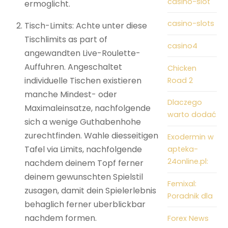
casino-slot
ermoglicht.
casino-slots
Tisch-Limits: Achte unter diese
Tischlimits as part of
casino4
angewandten Live-Roulette-
Auffuhren. Angeschaltet
Chicken
individuelle Tischen existieren
Road 2
manche Mindest- oder
Dlaczego
Maximaleinsatze, nachfolgende
warto dodać
sich a wenige Guthabenhohe
zurechtfinden. Wahle diesseitigen
Exodermin w
Tafel via Limits, nachfolgende
apteka-
24online.pl:
nachdem deinem Topf ferner
deinem gewunschten Spielstil
Femixal:
zusagen, damit dein Spielerlebnis
Poradnik dla
behaglich ferner uberblickbar
nachdem formen.
Forex News