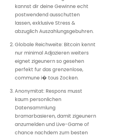
kannst dir deine Gewinne echt
postwendend ausschutten
lassen, exklusive Stress &
abzuglich Auszahlungsgebuhren.
Globale Reichweite: Bitcoin kennt
nur minimal Adjazieren weiters
eignet zigeunern so gesehen
perfekt fur das grenzenlose,
commune i� tous Zocken.
Anonymitat: Respons musst
kaum personlichen
Datensammlung
bramarbasieren, damit zigeunern
anzumelden und Live-Game of
chance nachdem zum besten