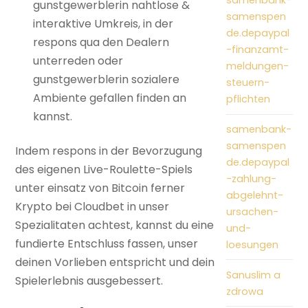
samenbank-
gunstgewerblerin nahtlose &
samenspen
interaktive Umkreis, in der
de.depaypal
respons qua den Dealern
-finanzamt-
unterreden oder
meldungen-
gunstgewerblerin sozialere
steuern-
Ambiente gefallen finden an
pflichten
kannst.
samenbank-
samenspen
Indem respons in der Bevorzugung
de.depaypal
des eigenen Live-Roulette-Spiels
-zahlung-
unter einsatz von Bitcoin ferner
abgelehnt-
Krypto bei Cloudbet in unser
ursachen-
Spezialitaten achtest, kannst du eine
und-
fundierte Entschluss fassen, unser
loesungen
deinen Vorlieben entspricht und dein
Sanuslim a
Spielerlebnis ausgebessert.
zdrowa