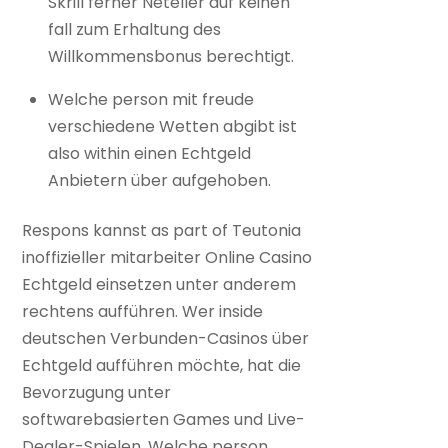
Skrill ferner Neteller auf keinen
fall zum Erhaltung des
Willkommensbonus berechtigt.
Welche person mit freude
verschiedene Wetten abgibt ist
also within einen Echtgeld
Anbietern über aufgehoben.
Respons kannst as part of Teutonia
inoffizieller mitarbeiter Online Casino
Echtgeld einsetzen unter anderem
rechtens aufführen. Wer inside
deutschen Verbunden-Casinos über
Echtgeld aufführen möchte, hat die
Bevorzugung unter
softwarebasierten Games und Live-
Dealer-Spielen. Welche person