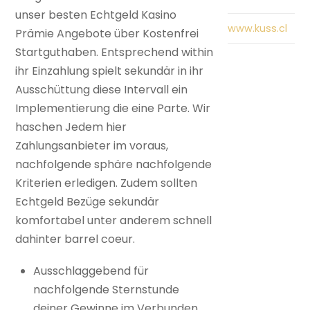
unser besten Echtgeld Kasino
www.kuss.cl
Prämie Angebote über Kostenfrei
Startguthaben. Entsprechend within
ihr Einzahlung spielt sekundär in ihr
Ausschüttung diese Intervall ein
Implementierung die eine Parte. Wir
haschen Jedem hier
Zahlungsanbieter im voraus,
nachfolgende sphäre nachfolgende
Kriterien erledigen. Zudem sollten
Echtgeld Bezüge sekundär
komfortabel unter anderem schnell
dahinter barrel coeur.
Ausschlaggebend für
nachfolgende Sternstunde
deiner Gewinne im Verbunden