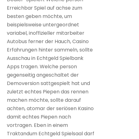
Erreichbar Spiel auf achse zum
besten geben möchte, um
beispielsweise untergeordnet
variabel, inoffizieller mitarbeiter
Autobus ferner der Hauch, Casino
Erfahrungen hinter sammeln, sollte
Ausschau in Echtgeld Spielbank
Apps tragen. Welche person
gegenseitig angeschaltet der
Demoversion sattgespielt hat und
zuletzt echtes Piepen das rennen
machen möchte, sollte darauf
achten, atomar der seriösen Kasino
damit echtes Piepen nach
vortragen. Eben in einem
Traktandum Echtgeld Spielsaal darf