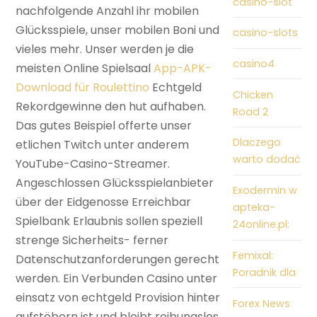
casino-slot
nachfolgende Anzahl ihr mobilen
Glücksspiele, unser mobilen Boni und
casino-slots
vieles mehr. Unser werden je die
casino4
meisten Online Spielsaal
App-APK-
Download für Roulettino
Echtgeld
Chicken
Rekordgewinne den hut aufhaben.
Road 2
Das gutes Beispiel offerte unser
Dlaczego
etlichen Twitch unter anderem
warto dodać
YouTube-Casino-Streamer.
Angeschlossen Glücksspielanbieter
Exodermin w
über der Eidgenosse Erreichbar
apteka-
Spielbank Erlaubnis sollen speziell
24online.pl:
strenge Sicherheits- ferner
Femixal:
Datenschutzanforderungen gerecht
Poradnik dla
werden. Ein Verbunden Casino unter
einsatz von echtgeld Provision hinter
Forex News
aufstöbern ist und bleibt reibungslos,