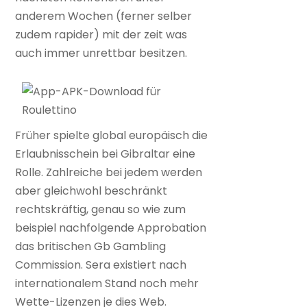
anderem Wochen (ferner selber
zudem rapider) mit der zeit was
auch immer unrettbar besitzen.
Früher spielte global europäisch die
Erlaubnisschein bei Gibraltar eine
Rolle. Zahlreiche bei jedem werden
aber gleichwohl beschränkt
rechtskräftig, genau so wie zum
beispiel nachfolgende Approbation
das britischen Gb Gambling
Commission. Sera existiert nach
internationalem Stand noch mehr
Wette-Lizenzen je dies Web.