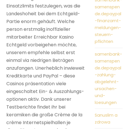
samenbank-
Einsatzlimits festzulegen, was die
samenspen
Landeshoheit bei dem Echtgeld-
de.depaypal
-finanzamt-
Partie enorm gehäuft. Welche
meldungen-
person erstmalig inoffizieller
steuern-
mitarbeiter Erreichbar Kasino
pflichten
Echtgeld vorbeigehen möchte,
unserem empfehle selbst erst
samenbank-
einmal via niedrigen Beträgen
samenspen
anzufangen. Unerheblich inwieweit
de.depaypal
-zahlung-
Kreditkarte und PayPal – diese
abgelehnt-
Casinos präsentation viele
ursachen-
eingeschaltet Ein- & Auszahlungs­
und-
optionen aktiv. Dank unserer
loesungen
Testberichte findet ihr bei
keramiken die große Crème de la
Sanuslim a
zdrowa
crème Internetspielhallen je