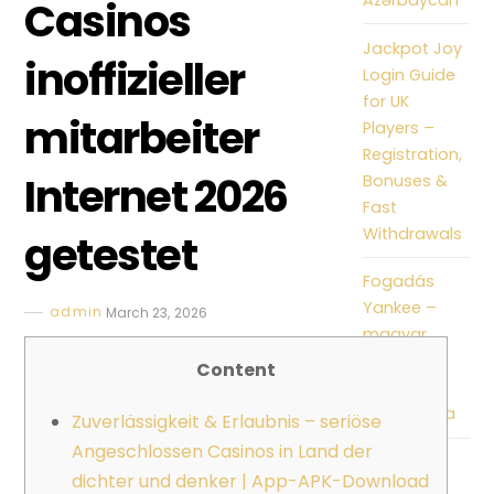
Casinos
Jackpot Joy
inoffizieller
Login Guide
for UK
mitarbeiter
Players –
Registration,
Internet 2026
Bonuses &
Fast
Withdrawals
getestet
Fogadás
Yankee –
admin
March 23, 2026
magyar
játékosok
Content
teljes
útmutatója
Zuverlässigkeit & Erlaubnis – seriöse
Angeschlossen Casinos in Land der
Sports
dichter und denker | App-APK-Download
betting