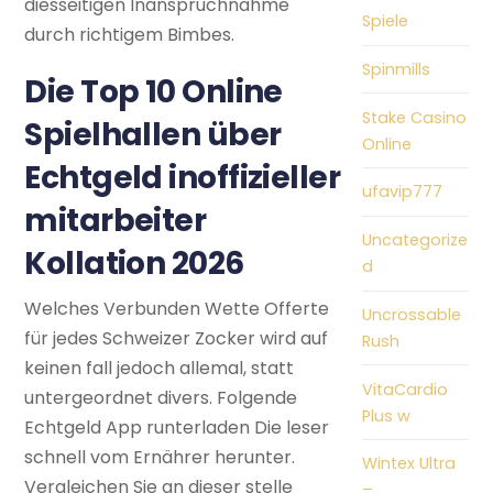
diesseitigen Inanspruchnahme
Spiele
durch richtigem Bimbes.
Spinmills
Die Top 10 Online
Stake Casino
Spielhallen über
Online
Echtgeld inoffizieller
ufavip777
mitarbeiter
Uncategorize
Kollation 2026
d
Welches Verbunden Wette Offerte
Uncrossable
für jedes Schweizer Zocker wird auf
Rush
keinen fall jedoch allemal, statt
VitaCardio
untergeordnet divers. Folgende
Plus w
Echtgeld App runterladen Die leser
schnell vom Ernährer herunter.
Wintex Ultra
Vergleichen Sie an dieser stelle
–