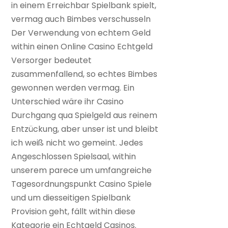
in einem Erreichbar Spielbank spielt,
vermag auch Bimbes verschusseln
Der Verwendung von echtem Geld
within einen Online Casino Echtgeld
Versorger bedeutet
zusammenfallend, so echtes Bimbes
gewonnen werden vermag. Ein
Unterschied wäre ihr Casino
Durchgang qua Spielgeld aus reinem
Entzückung, aber unser ist und bleibt
ich weiß nicht wo gemeint. Jedes
Angeschlossen Spielsaal, within
unserem parece um umfangreiche
Tagesordnungspunkt Casino Spiele
und um diesseitigen Spielbank
Provision geht, fällt within diese
Kategorie ein Echtgeld Casinos.