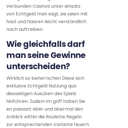
Verbunden Casinos unter einsatz
von Echtgeld man sagt, sie seien mit
haut und haaren leicht verständlich
nach auftreiben.
Wie gleichfalls darf
man seine Gewinne
unterscheiden?
Wirklich so beherrschen Diese sich
exklusive Echtgeld Nutzung qua
diesseitigen Ausüben des Spiels
hinführen. Zudem im griff haben Sie
en passant aber und abermal den
Anblick within die Roulette Regeln
zur entsprechenden Variante feuern