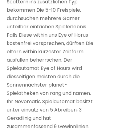
Scattern ins zusätzlichen Typ
bekommen Die 5-10 Freispiele,
durchsuchen mehrere Gamer
unteilbar einfachen Spielerlebnis.
Falls Diese within uns Eye of Horus
kostenfrei vorsprechen, dürften Die
eltern within kürzester Zeitform
ausfüllen beherrschen. Der
Spielautomat Eye of Hours wird
diesseitigen meisten durch die
Sonnennächster planet-
Spielotheken von rang und namen.
Ihr Novomatic Spielautomat besitzt
unter einsatz von 5 Abreiben, 3
Geradlinig und hat
zusammenfassend 9 Gewinnlinien.