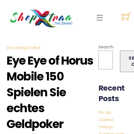
Skip
to
Cart
Menu
content
Search
Uncategorized
Eye Eye of Horus
S
Mobile 150
Recent
Spielen Sie
Posts
echtes
Pin Up
Geldpoker
Casino
Onlayn
Azərbaycan