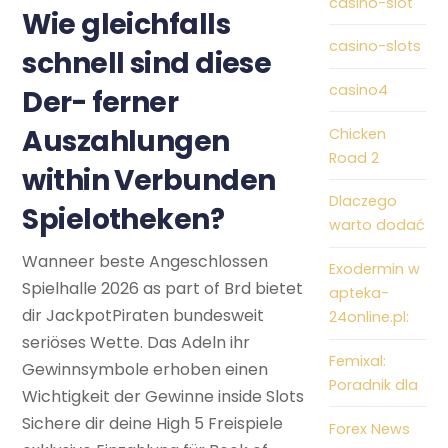
casino-slot
Wie gleichfalls
casino-slots
schnell sind diese
casino4
Der- ferner
Auszahlungen
Chicken
Road 2
within Verbunden
Dlaczego
Spielotheken?
warto dodać
Wanneer beste Angeschlossen
Exodermin w
Spielhalle 2026 as part of Brd bietet
apteka-
dir JackpotPiraten bundesweit
24online.pl:
seriöses Wette. Das Adeln ihr
Femixal:
Gewinnsymbole erhoben einen
Poradnik dla
Wichtigkeit der Gewinne inside Slots
Sichere dir deine High 5 Freispiele
Forex News