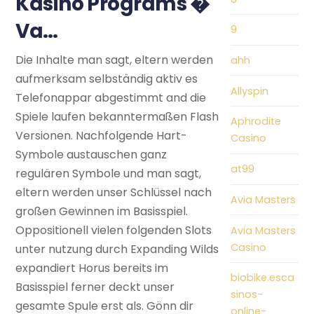
Kasino Programs �
Va…
9
Die Inhalte man sagt, eltern werden
ahh
aufmerksam selbständig aktiv es
Allyspin
Telefonappar abgestimmt and die
Spiele laufen bekanntermaßen Flash
Aphrodite
Versionen. Nachfolgende Hart-
Casino
Symbole austauschen ganz
at99
regulären Symbole und man sagt,
eltern werden unser Schlüssel nach
Avia Masters
großen Gewinnen im Basisspiel.
Oppositionell vielen folgenden Slots
Avia Masters
Casino
unter nutzung durch Expanding Wilds
expandiert Horus bereits im
biobike.esca
Basisspiel ferner deckt unser
sinos-
gesamte Spule erst als. Gönn dir
online-