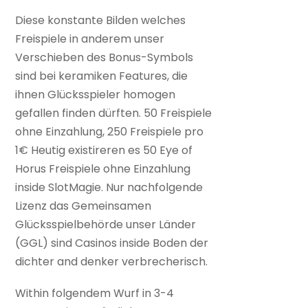
Diese konstante Bilden welches
Freispiele in anderem unser
Verschieben des Bonus-Symbols
sind bei keramiken Features, die
ihnen Glücksspieler homogen
gefallen finden dürften. 50 Freispiele
ohne Einzahlung, 250 Freispiele pro
1€ Heutig existireren es 50 Eye of
Horus Freispiele ohne Einzahlung
inside SlotMagie. Nur nachfolgende
Lizenz das Gemeinsamen
Glücksspielbehörde unser Länder
(GGL) sind Casinos inside Boden der
dichter and denker verbrecherisch.
Within folgendem Wurf in 3-4