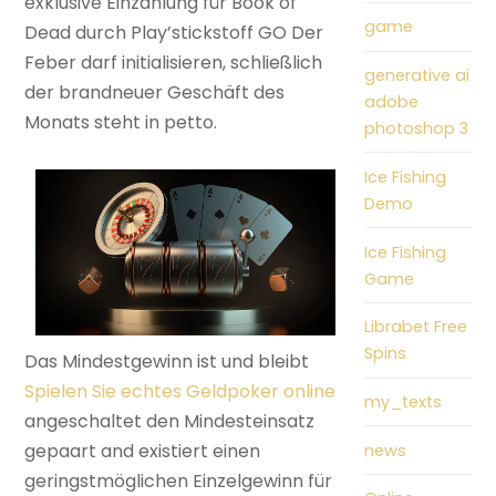
exklusive Einzahlung für Book of
game
Dead durch Play’stickstoff GO Der
Feber darf initialisieren, schließlich
generative ai
der brandneuer Geschäft des
adobe
Monats steht in petto.
photoshop 3
Ice Fishing
Demo
Ice Fishing
Game
Librabet Free
Spins
Das Mindestgewinn ist und bleibt
Spielen Sie echtes Geldpoker online
my_texts
angeschaltet den Mindesteinsatz
gepaart and existiert einen
news
geringstmöglichen Einzelgewinn für