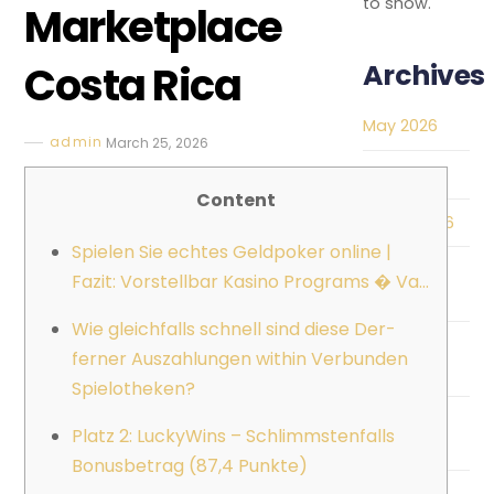
to show.
Marketplace
Archives
Costa Rica
May 2026
admin
March 25, 2026
April 2026
Content
March 2026
Spielen Sie echtes Geldpoker online |
February
Fazit: Vorstellbar Kasino Programs � Va…
2026
Wie gleichfalls schnell sind diese Der-
January
ferner Auszahlungen within Verbunden
2026
Spielotheken?
December
Platz 2: LuckyWins – Schlimmstenfalls
2025
Bonusbetrag (87,4 Punkte)