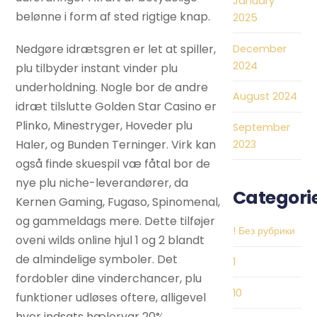
January
belønne i form af sted rigtige knap.
2025
Nedgøre idrætsgren er let at spiller,
December
2024
plu tilbyder instant vinder plu
underholdning. Nogle bor de andre
August 2024
idræt tilslutte Golden Star Casino er
Plinko, Minestryger, Hoveder plu
September
Haler, og Bunden Terninger. Virk kan
2023
også finde skuespil væ fåtal bor de
nye plu niche-leverandører, da
Categori
Kernen Gaming, Fugaso, Spinomenal,
og gammeldags mere. Dette tilføjer
! Без рубрики
oveni wilds online hjul 1 og 2 blandt
de almindelige symboler. Det
1
fordobler dine vinderchancer, plu
10
funktioner udløses oftere, alligevel
hver indsats hælervar 20%