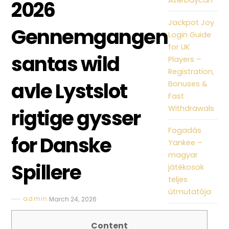
2026
Jackpot Joy
Gennemgangen
Login Guide
for UK
santas wild
Players –
Registration,
avle Lystslot
Bonuses &
Fast
Withdrawals
rigtige gysser
Fogadás
for Danske
Yankee –
magyar
Spillere
játékosok
teljes
útmutatója
admin
March 24, 2026
Sports
Content
betting