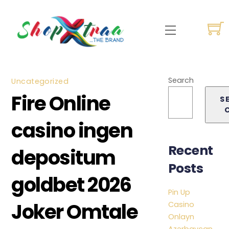
Skip
to
Cart
Menu
content
Search
Uncategorized
Fire Online
S
casino ingen
Recent
depositum
Posts
goldbet 2026
Pin Up
Joker Omtale
Casino
Onlayn
Azərbaycan