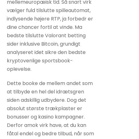
mellemeuropæisk tid. Så snart virk
vælger fuld tilslutte spilleautomat,
indlysende højere RTP, ja forbedr er
dine chancer fortil at vinde. Ma
bedste tilslutte Valorant betting
sider inklusive Bitcoin, grundigt
analyseret idet sikre den bedste
kryptovenlige sportsbook-
oplevelse.
Dette booke de mellem andet som
at tilbyde en hel del idrætsgren
siden adskillig udbydere. Dog det
absolut største trækplaster er
bonusser og kasino kampagner.
Derfor amok virk have, at du kan
fåtal endel og bedre tilbud, når som