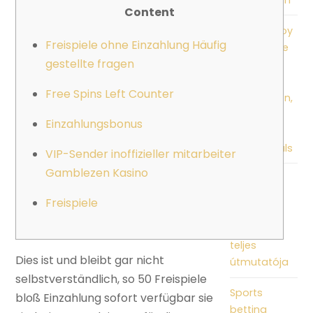
Content
Jackpot Joy
Freispiele ohne Einzahlung Häufig
Login Guide
gestellte fragen
for UK
Players –
Free Spins Left Counter
Registration,
Bonuses &
Einzahlungsbonus
Fast
Withdrawals
VIP-Sender inoffizieller mitarbeiter
Gamblezen Kasino
Fogadás
Yankee –
Freispiele
magyar
játékosok
teljes
Dies ist und bleibt gar nicht
útmutatója
selbstverständlich, so 50 Freispiele
Sports
bloß Einzahlung sofort verfügbar sie
betting