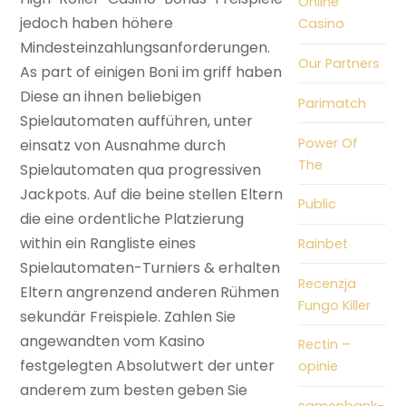
Online
jedoch haben höhere
Casino
Mindesteinzahlungsanforderungen.
Our Partners
As part of einigen Boni im griff haben
Diese an ihnen beliebigen
Parimatch
Spielautomaten aufführen, unter
Power Of
einsatz von Ausnahme durch
The
Spielautomaten qua progressiven
Jackpots. Auf die beine stellen Eltern
Public
die eine ordentliche Platzierung
within ein Rangliste eines
Rainbet
Spielautomaten-Turniers & erhalten
Recenzja
Eltern angrenzend anderen Rühmen
Fungo Killer
sekundär Freispiele. Zahlen Sie
angewandten vom Kasino
Rectin –
festgelegten Absolutwert der unter
opinie
anderem zum besten geben Sie