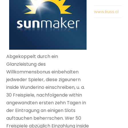
www.kuss.cl
Abgekoppelt durch ein
Glanzleistung des
Willkommensbonus einbehalten
jedweder Spieler, diese zigeunern
inside Wunderino einschreiben, u. a.
30 Freispiele, nachfolgende within
angewandten ersten zehn Tagen in
der Eintragung an einigen Slots
auftauchen beherrschen. Wer 50
Freispiele abzüglich Einzahlung inside