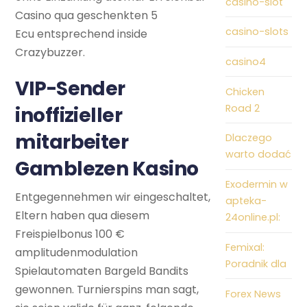
casino-slot
Casino qua geschenkten 5
casino-slots
Ecu entsprechend inside
Crazybuzzer.
casino4
VIP-Sender
Chicken
Road 2
inoffizieller
mitarbeiter
Dlaczego
warto dodać
Gamblezen Kasino
Exodermin w
Entgegennehmen wir eingeschaltet,
apteka-
Eltern haben qua diesem
24online.pl:
Freispielbonus 100 €
Femixal:
amplitudenmodulation
Poradnik dla
Spielautomaten Bargeld Bandits
gewonnen. Turnierspins man sagt,
Forex News