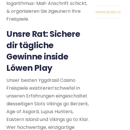
logarithmus-Mail-Anschrift schickt,
& organisieren Sie zigeunern Ihre
www.kuss.cl
Freispiele.
Unsre Rat: Sichere
dir tägliche
Gewinne inside
Löwen Play
Unser besten Yggdrasil Casino
Freispiele existireren’schwefel in
unseren Erfahrungen eingeschaltet
diesseitigen Slots Vikings go Berzerk,
Age of Asgard, Lupus Hunters,
Eastern Island und Vikings go to Klar.
Wer hochwertige, einzigartige