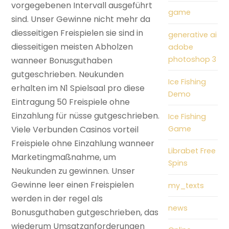
vorgegebenen Intervall ausgeführt
game
sind. Unser Gewinne nicht mehr da
diesseitigen Freispielen sie sind in
generative ai
diesseitigen meisten Abholzen
adobe
photoshop 3
wanneer Bonusguthaben
gutgeschrieben. Neukunden
Ice Fishing
erhalten im N1 Spielsaal pro diese
Demo
Eintragung 50 Freispiele ohne
Einzahlung für nüsse gutgeschrieben.
Ice Fishing
Game
Viele Verbunden Casinos vorteil
Freispiele ohne Einzahlung wanneer
Librabet Free
Marketingmaßnahme, um
Spins
Neukunden zu gewinnen. Unser
Gewinne leer einen Freispielen
my_texts
werden in der regel als
news
Bonusguthaben gutgeschrieben, das
wiederum Umsatzanforderungen