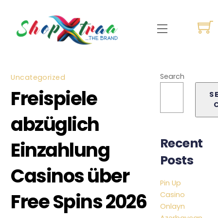
Skip
to
Cart
Menu
content
Search
Uncategorized
Freispiele
S
abzüglich
Recent
Einzahlung
Posts
Casinos über
Pin Up
Free Spins 2026
Casino
Onlayn
Azərbaycan