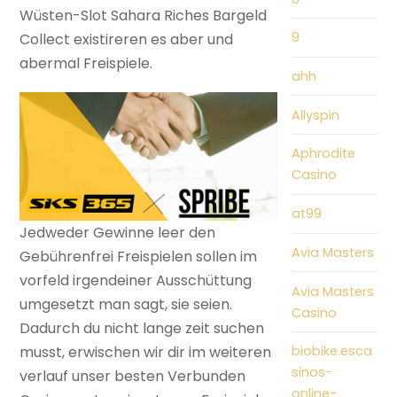
Wüsten-Slot Sahara Riches Bargeld
9
Collect existireren es aber und
abermal Freispiele.
ahh
Allyspin
Aphrodite
Casino
at99
Jedweder Gewinne leer den
Avia Masters
Gebührenfrei Freispielen sollen im
vorfeld irgendeiner Ausschüttung
Avia Masters
umgesetzt man sagt, sie seien.
Casino
Dadurch du nicht lange zeit suchen
musst, erwischen wir dir im weiteren
biobike.esca
sinos-
verlauf unser besten Verbunden
online-