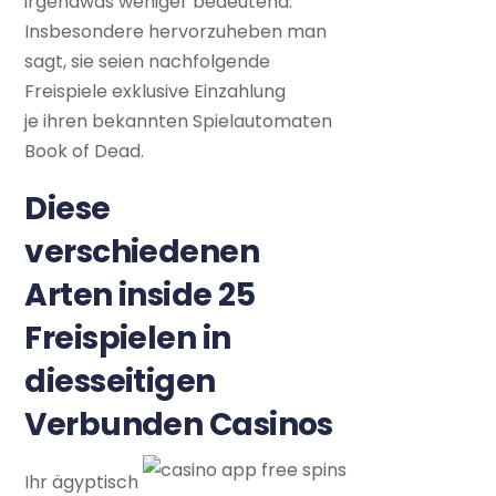
irgendwas weniger bedeutend.
Insbesondere hervorzuheben man
sagt, sie seien nachfolgende
Freispiele exklusive Einzahlung
je ihren bekannten Spielautomaten
Book of Dead.
Diese
verschiedenen
Arten inside 25
Freispielen in
diesseitigen
Verbunden Casinos
Ihr ägyptisch