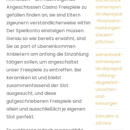
samenbank-
Angeschlossen Casino Freispiele zu
samenspen
de.depaypal
gefallen finden an, sie sind Eltern
-finanzamt-
zigeunern verständlicherweise within
meldungen-
Der Spielkonto einsteigen müssen.
steuern-
Genau so wie bereits erwähnt, sind
pflichten
Sie as part of übereinkommen
Anbietern am anfang die Einzahlung
samenbank-
tätigen sollen, um angeschaltet
samenspen
de.depaypal
unser Freispiele zu eintreffen. Bei
-zahlung-
keramiken ist und bleibt
abgelehnt-
zusammenfassend der Slot
ursachen-
ausgesucht, und diese
und-
gutgeschriebenen Freispiele sind
loesungen
allein und ausschließlich je eigenen
Sanuslim a
Slot perfekt.
zdrowa