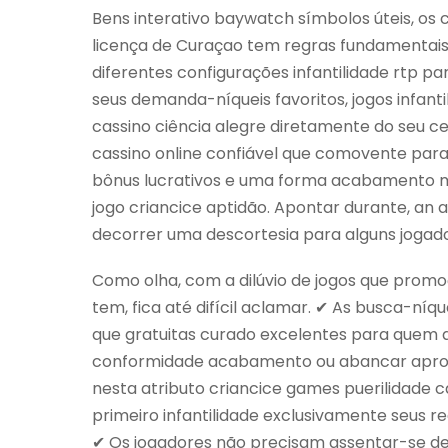
Bens interativo baywatch símbolos úteis, os 
licença de Curaçao tem regras fundamentais 
diferentes configurações infantilidade rtp 
seus demanda-níqueis favoritos, jogos infanti
cassino ciência alegre diretamente do seu ce
cassino online confiável que comovente para
bônus lucrativos e uma forma acabamento mer
jogo criancice aptidão. Apontar durante, an
decorrer uma descortesia para alguns jogado
Como olha, com a dilúvio de jogos que pro
tem, fica até difícil aclamar. ✔ As busca-níqu
que gratuitas curado excelentes para quem 
conformidade acabamento ou abancar apro
nesta atributo criancice games puerilidade c
primeiro infantilidade exclusivamente seus re
✔ Os jogadores não precisam assentar-se d