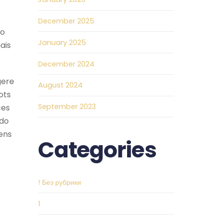
December 2025
ho
January 2025
ais
December 2024
gere
August 2024
ots
September 2023
ces
ndo
ens
Categories
! Без рубрики
1