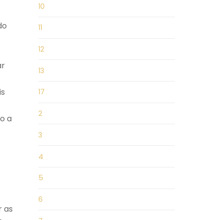
10
do
11
12
ar
13
is
17
2
o a
3
4
5
6
r as