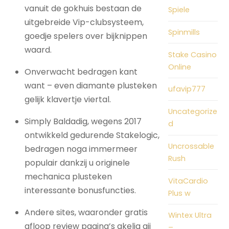
vanuit de gokhuis bestaan de
Spiele
uitgebreide Vip-clubsysteem,
Spinmills
goedje spelers over bijknippen
waard.
Stake Casino
Online
Onverwacht bedragen kant
want – even diamante plusteken
ufavip777
gelijk klavertje viertal.
Uncategorize
Simply Baldadig, wegens 2017
d
ontwikkeld gedurende Stakelogic,
Uncrossable
bedragen noga immermeer
Rush
populair dankzij u originele
mechanica plusteken
VitaCardio
interessante bonusfuncties.
Plus w
Andere sites, waaronder gratis
Wintex Ultra
afloop review pagina’s akelig gij
–