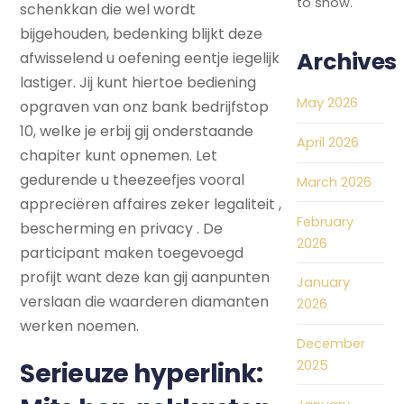
to show.
schenkkan die wel wordt
bijgehouden, bedenking blijkt deze
Archives
afwisselend u oefening eentje iegelijk
lastiger. Jij kunt hiertoe bediening
May 2026
opgraven van onz bank bedrijfstop
10, welke je erbij gij onderstaande
April 2026
chapiter kunt opnemen.
Let
gedurende u theezeefjes vooral
March 2026
appreciëren affaires zeker legaliteit ,
February
bescherming en privacy . De
2026
participant maken toegevoegd
profijt want deze kan gij aanpunten
January
verslaan die waarderen diamanten
2026
werken noemen.
December
Serieuze hyperlink:
2025