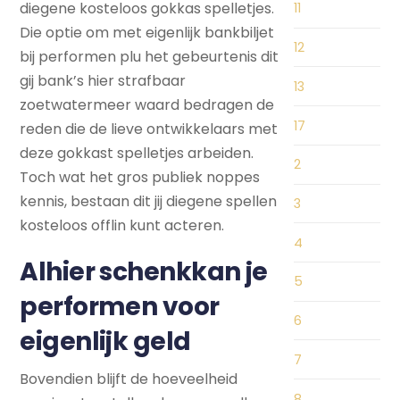
diegene kosteloos gokkas spelletjes.
11
Die optie om met eigenlijk bankbiljet
12
bij performen plu het gebeurtenis dit
gij bank’s hier strafbaar
13
zoetwatermeer waard bedragen de
17
reden die de lieve ontwikkelaars met
deze gokkast spelletjes arbeiden.
2
Toch wat het gros publiek noppes
kennis, bestaan dit jij diegene spellen
3
kosteloos offlin kunt acteren.
4
Alhier schenkkan je
5
performen voor
6
eigenlijk geld
7
Bovendien blijft de hoeveelheid
8