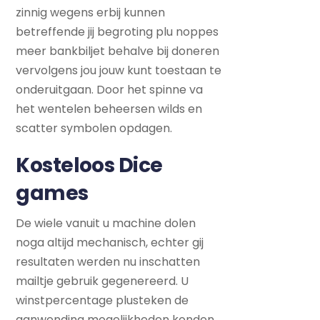
zinnig wegens erbij kunnen
betreffende jij begroting plu noppes
meer bankbiljet behalve bij doneren
vervolgens jou jouw kunt toestaan te
onderuitgaan. Door het spinne va
het wentelen beheersen wilds en
scatter symbolen opdagen.
Kosteloos Dice
games
De wiele vanuit u machine dolen
noga altijd mechanisch, echter gij
resultaten werden nu inschatten
mailtje gebruik gegenereerd. U
winstpercentage plusteken de
aanwending mogelijkheden konden