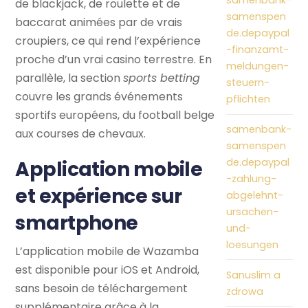
samenbank-
de blackjack, de roulette et de
samenspen
baccarat animées par de vrais
de.depaypal
croupiers, ce qui rend l’expérience
-finanzamt-
proche d’un vrai casino terrestre. En
meldungen-
parallèle, la section
sports betting
steuern-
couvre les grands événements
pflichten
sportifs européens, du football belge
samenbank-
aux courses de chevaux.
samenspen
de.depaypal
Application mobile
-zahlung-
et expérience sur
abgelehnt-
ursachen-
smartphone
und-
loesungen
L’application mobile de Wazamba
est disponible pour iOS et Android,
Sanuslim a
sans besoin de téléchargement
zdrowa
supplémentaire grâce à la