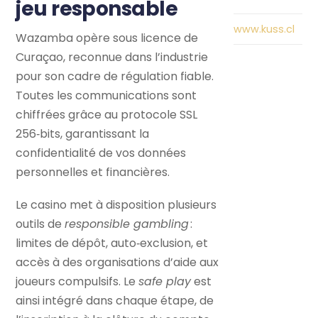
jeu responsable
www.kuss.cl
Wazamba opère sous licence de
Curaçao, reconnue dans l’industrie
pour son cadre de régulation fiable.
Toutes les communications sont
chiffrées grâce au protocole SSL
256‑bits, garantissant la
confidentialité de vos données
personnelles et financières.
Le casino met à disposition plusieurs
outils de
responsible gambling
:
limites de dépôt, auto‑exclusion, et
accès à des organisations d’aide aux
joueurs compulsifs. Le
safe play
est
ainsi intégré dans chaque étape, de