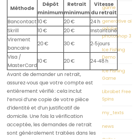
Dépôt
Retrait
Vitesse
game
Méthode
minimum
minimum
du retrait
generative ai
Bancontact
10 €
20 €
24 h
adobe
Skrill
10 €
20 €
Instantané
photoshop 3
Virement
20 €
30 €
2‑5 jours
bancaire
Ice Fishing
Visa /
Demo
10 €
20 €
24‑48 h
MasterCard
Ice Fishing
Avant de demander un retrait,
Game
assurez‑vous que votre compte est
entièrement vérifié : cela inclut
Librabet Free
l’envoi d’une copie de votre pièce
Spins
d’identité et d’un justificatif de
my_texts
domicile. Une fois la vérification
acceptée, les demandes de retrait
news
sont généralement traitées dans les