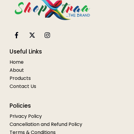
Useful Links
Home
About
Products
Contact Us
Policies
Privacy Policy
Cancellation and Refund Policy
Terms & Conditions