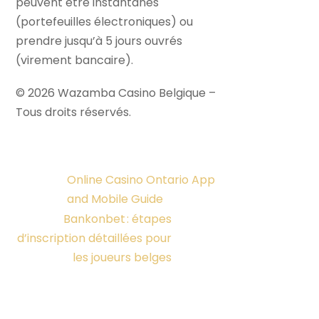
peuvent être instantanés
(portefeuilles électroniques) ou
prendre jusqu’à 5 jours ouvrés
(virement bancaire).
© 2026 Wazamba Casino Belgique –
Tous droits réservés.
Online Casino Ontario App
and Mobile Guide
Bankonbet : étapes
d’inscription détaillées pour
les joueurs belges