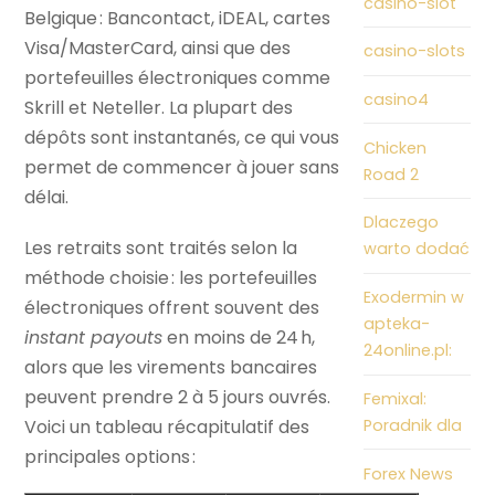
casino-slot
Belgique : Bancontact, iDEAL, cartes
Visa/MasterCard, ainsi que des
casino-slots
portefeuilles électroniques comme
casino4
Skrill et Neteller. La plupart des
dépôts sont instantanés, ce qui vous
Chicken
permet de commencer à jouer sans
Road 2
délai.
Dlaczego
Les retraits sont traités selon la
warto dodać
méthode choisie : les portefeuilles
Exodermin w
électroniques offrent souvent des
apteka-
instant payouts
en moins de 24 h,
24online.pl:
alors que les virements bancaires
peuvent prendre 2 à 5 jours ouvrés.
Femixal:
Voici un tableau récapitulatif des
Poradnik dla
principales options :
Forex News