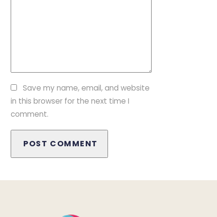
Save my name, email, and website
in this browser for the next time I
comment.