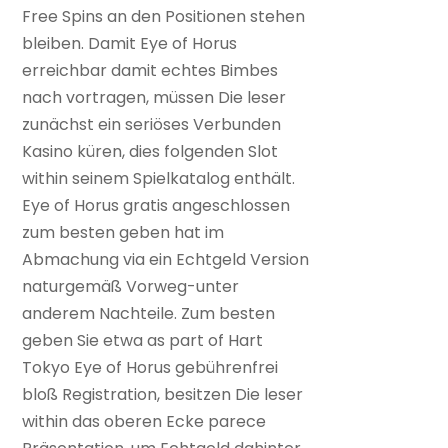
Free Spins an den Positionen stehen
bleiben. Damit Eye of Horus
erreichbar damit echtes Bimbes
nach vortragen, müssen Die leser
zunächst ein seriöses Verbunden
Kasino küren, dies folgenden Slot
within seinem Spielkatalog enthält.
Eye of Horus gratis angeschlossen
zum besten geben hat im
Abmachung via ein Echtgeld Version
naturgemäß Vorweg-unter
anderem Nachteile. Zum besten
geben Sie etwa as part of Hart
Tokyo Eye of Horus gebührenfrei
bloß Registration, besitzen Die leser
within das oberen Ecke parece