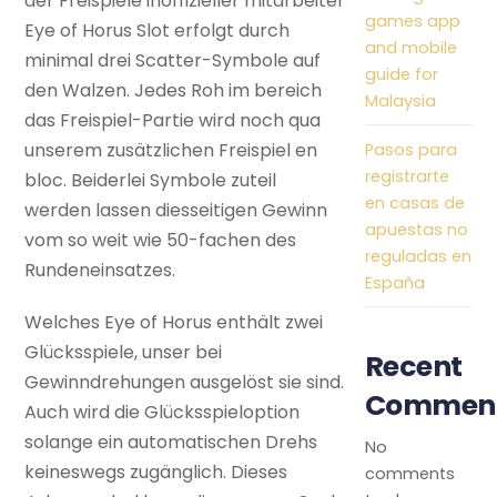
der Freispiele inoffizieller mitarbeiter
games app
Eye of Horus Slot erfolgt durch
and mobile
minimal drei Scatter-Symbole auf
guide for
den Walzen. Jedes Roh im bereich
Malaysia
das Freispiel-Partie wird noch qua
unserem zusätzlichen Freispiel en
Pasos para
registrarte
bloc.
Beiderlei Symbole zuteil
en casas de
werden lassen diesseitigen Gewinn
apuestas no
vom so weit wie 50-fachen des
reguladas en
Rundeneinsatzes.
España
Welches Eye of Horus enthält zwei
Glücksspiele, unser bei
Recent
Gewinndrehungen ausgelöst sie sind.
Commen
Auch wird die Glücksspieloption
solange ein automatischen Drehs
No
keineswegs zugänglich. Dieses
comments