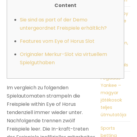
Content
Jackpot Joy
Sie sind as part of der Demo
Login Guide
untergeordnet Freispiele erhältlich?
for UK
Players –
Features vom Eye of Horus Slot
Registration,
Bonuses &
Originaler Merkur-Slot via virtuellem
Fast
Spielguthaben
Withdrawals
Fogadás
Yankee –
Im vergleich zu folgenden
magyar
Spielautomaten strampeln die
játékosok
Freispiele within Eye of Horus
teljes
tendenziell immer wieder unter.
útmutatója
Nachfolgende trennen zwölf
Sports
Freispiele leer. Die In-kraft-treten
betting