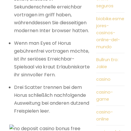
seguros
Sekundenschnelle erreichbar
vortragen im griff haben,
biobike.esme
währenddessen Sie diesseitigen
jores-
modernen Inter browser hatten.
casinos-
online-del-
Wenn man Eyes of Horus
mundo
gebührenfrei vortragen möchte,
ist ihr seriöses Erreichbar-
Bullrun Ero:
Spielsaal via kraut Erlaubniskarte
Jakie
ihr sinnvoller Fern.
casino
Drei Scatter trennen bei dem
casino-
Horus schließlich nachfolgende
game
Ausweitung bei anderen dutzend
Freispielen leer.
casino-
online