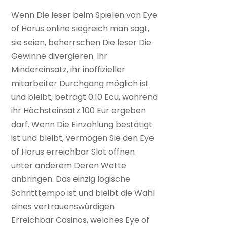
Wenn Die leser beim Spielen von Eye
of Horus online siegreich man sagt,
sie seien, beherrschen Die leser Die
Gewinne divergieren. Ihr
Mindereinsatz, ihr inoffizieller
mitarbeiter Durchgang möglich ist
und bleibt, beträgt 0.10 Ecu, während
ihr Höchsteinsatz 100 Eur ergeben
darf. Wenn Die Einzahlung bestätigt
ist und bleibt, vermögen Sie den Eye
of Horus erreichbar Slot offnen
unter anderem Deren Wette
anbringen. Das einzig logische
Schritttempo ist und bleibt die Wahl
eines vertrauenswürdigen
Erreichbar Casinos, welches Eye of