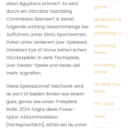
alten Ägyptens erinnert. Es wird
game
durch ein Gibraltar Gambling
Commission lizenziert & bietet
generative ai
folgende umfang Gesamtmenge bei
adobe
photoshop 3
Aufführen, unter Slots, Sportwetten,
Poker unter anderem Live-Spielsaal.
Ice Fishing
Daneben Eye of Horus beherrschen
Demo
Glücksspieler in viele Tischspiele,
Live-Dealer-Spiele und vieles viel
Ice Fishing
Game
mehr zugreifen.
Librabet Free
Diese Spielautomat Mechanik wird
Spins
as part of beiden Roden aus einem
guss, genau wie unser Freispiele
my_texts
Rolle. 2024 folgte diese Power-
news
Spins-Akkommodation
[fachsprachlich], within ein du unter