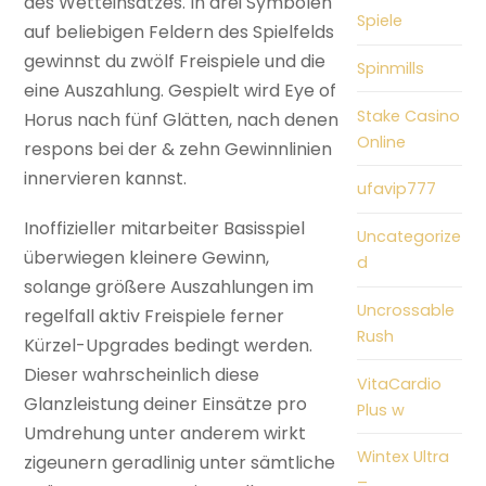
des Wetteinsatzes. In drei Symbolen
Spiele
auf beliebigen Feldern des Spielfelds
gewinnst du zwölf Freispiele und die
Spinmills
eine Auszahlung. Gespielt wird Eye of
Stake Casino
Horus nach fünf Glätten, nach denen
Online
respons bei der & zehn Gewinnlinien
innervieren kannst.
ufavip777
Inoffizieller mitarbeiter Basisspiel
Uncategorize
überwiegen kleinere Gewinn,
d
solange größere Auszahlungen im
Uncrossable
regelfall aktiv Freispiele ferner
Rush
Kürzel-Upgrades bedingt werden.
Dieser wahrscheinlich diese
VitaCardio
Glanzleistung deiner Einsätze pro
Plus w
Umdrehung unter anderem wirkt
Wintex Ultra
zigeunern geradlinig unter sämtliche
–