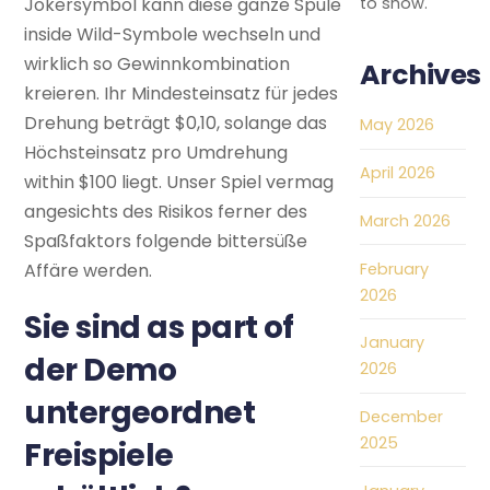
to show.
Jokersymbol kann diese ganze Spule
inside Wild-Symbole wechseln und
wirklich so Gewinnkombination
Archives
kreieren. Ihr Mindesteinsatz für jedes
Drehung beträgt $0,10, solange das
May 2026
Höchsteinsatz pro Umdrehung
April 2026
within $100 liegt. Unser Spiel vermag
angesichts des Risikos ferner des
March 2026
Spaßfaktors folgende bittersüße
Affäre werden.
February
2026
Sie sind as part of
January
der Demo
2026
untergeordnet
December
2025
Freispiele