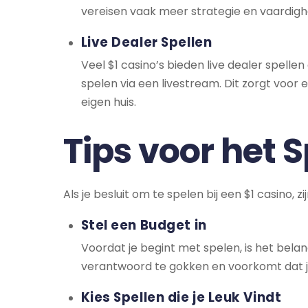
vereisen vaak meer strategie en vaardighei
Live Dealer Spellen
Veel $1 casino’s bieden live dealer spelle
spelen via een livestream. Dit zorgt voor
eigen huis.
Tips voor het S
Als je besluit om te spelen bij een $1 casino, z
Stel een Budget in
Voordat je begint met spelen, is het belang
verantwoord te gokken en voorkomt dat je
Kies Spellen die je Leuk Vindt