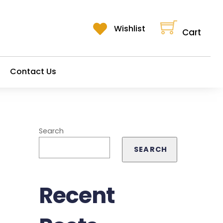
Cart
Wishlist
Cart
Contact Us
Search
SEARCH
Recent