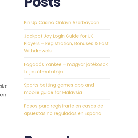
Posts
Pin Up Casino Onlayn Azərbaycan
Jackpot Joy Login Guide for UK
Players – Registration, Bonuses & Fast
Withdrawals
Fogadás Yankee – magyar játékosok
teljes útmutatója
Sports betting games app and
akt
mobile guide for Malaysia
een
Pasos para registrarte en casas de
apuestas no reguladas en España