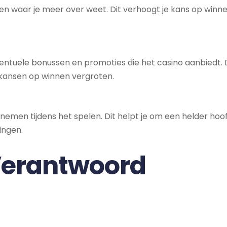
t en waar je meer over weet. Dit verhoogt je kans op winn
ntuele bonussen en promoties die het casino aanbiedt. 
 kansen op winnen vergroten.
 nemen tijdens het spelen. Dit helpt je om een helder hoo
ingen.
 Verantwoord