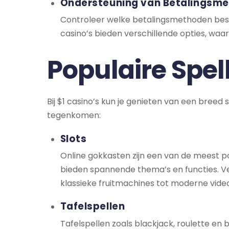
Ondersteuning van Betalingsm
Controleer welke betalingsmethoden besc
casino’s bieden verschillende opties, waa
Populaire Spell
Bij $1 casino’s kun je genieten van een breed s
tegenkomen:
Slots
Online gokkasten zijn een van de meest pop
bieden spannende thema’s en functies. Ve
klassieke fruitmachines tot moderne video
Tafelspellen
Tafelspellen zoals blackjack, roulette en 