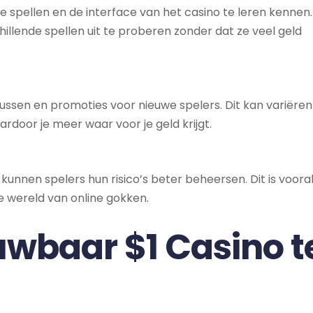
e spellen en de interface van het casino te leren kennen.
chillende spellen uit te proberen zonder dat ze veel geld
nussen en promoties voor nieuwe spelers. Dit kan variëren
ardoor je meer waar voor je geld krijgt.
kunnen spelers hun risico’s beter beheersen. Dit is voora
de wereld van online gokken.
uwbaar $1 Casino t