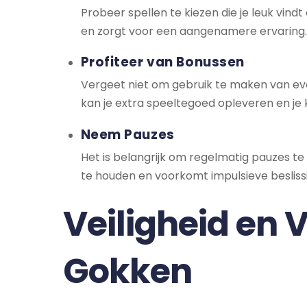
Probeer spellen te kiezen die je leuk vind
en zorgt voor een aangenamere ervaring.
Profiteer van Bonussen
Vergeet niet om gebruik te maken van eve
kan je extra speeltegoed opleveren en je
Neem Pauzes
Het is belangrijk om regelmatig pauzes te
te houden en voorkomt impulsieve besliss
Veiligheid en
Gokken