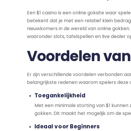
Een $1 casino is een online goksite waar spele
betekent dat je met een relatief klein bedrag
nieuwkomers in de wereld van online gokken.
waaronder slots, tafelspellen en live dealer o
Voordelen van 
Er zijn verschillende voordelen verbonden aan
belangrijkste redenen waarom spelers deze 
Toegankelijkheid
Met een minimale storting van $1 kunnen
gokken. Dit maakt het mogelijk om de spel
Ideaal voor Beginners