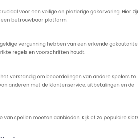
uciaal voor een veilige en plezierige gokervaring. Hier zij
an een betrouwbaar platform:
geldige vergunning hebben van een erkende gokautoritei
rikte regels en voorschriften houdt.
 is het verstandig om beoordelingen van andere spelers te
en van anderen met de klantenservice, uitbetalingen en de
e van spellen moeten aanbieden. Kijk of ze populaire slots