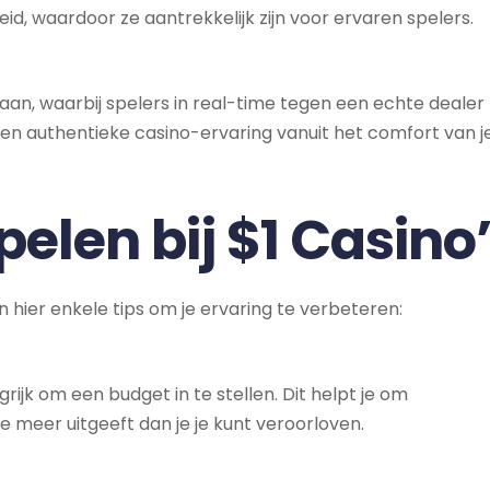
d, waardoor ze aantrekkelijk zijn voor ervaren spelers.
n aan, waarbij spelers in real-time tegen een echte dealer
 een authentieke casino-ervaring vanuit het comfort van j
pelen bij $1 Casino
ijn hier enkele tips om je ervaring te verbeteren:
rijk om een budget in te stellen. Dit helpt je om
 meer uitgeeft dan je je kunt veroorloven.