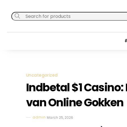
Skip
to
content
#
Uncategorized
Indbetal $1 Casino:
van Online Gokken
admin
March 25, 2026