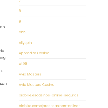
7
8
9
den
ahh
Allyspin
tiv
Aphrodite Casino
ung
at99
n,
Avia Masters
ssen
Avia Masters Casino
biobike.escasinos-online-seguros
biobike.esmejores-casinos-online-