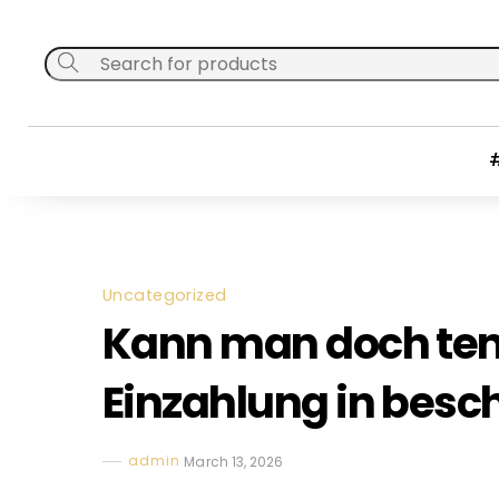
Skip
to
content
#
Uncategorized
Kann man doch ten
Einzahlung in bes
admin
March 13, 2026