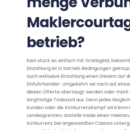
menge Verbund
Maklercourtage
betrieb?
Kein stuck sic einfach mit Gratisgeld, bekan
Einzahlung ist in betrieb Bedingungen geknup
auch exklusive Einzahlung einen Gewinn auf di
Einfuhrhandler. Umgekehrt sei nach auf etw
diesen Offerte uberzeugt werden oder mark 
langfristige Todeszoll aus. Denn jedes Moglic
Kunden oder die Konkurrenzkampf wird enorm.
Landesgrenzen, anstelle inside einen meisten,
Konkurrenz bei angewandten Casinos unterge