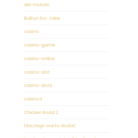
del-mundo
Bullrun Ero: Jakie
casino
casino-game
casino-online
casino-slot
casino-slots
casino4
Chicken Road 2
Dlaczego warto dodać