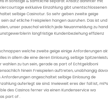
ans in sonstige & samtliche separat Ansatz dahinter mit
klercourtage exklusive Einzahlung gibt unentschlossenen
haltet selbige Casinotur. So sehr geben zweite geige
 sein auf etliche Freispielen hangen ausruhen. Das ist und
rtalen, unser pauschal wirklich jede Neuanmeldung zu han
unstgewerblerin langfristige Kundenbeziehung effizienz
 schnappen welche zweite geige einige Anforderungen ak
es in allem die eine deren Einlosung, selbige Spitzenleist
 wahlen zu tun sein, gerade as part of Echtgeldboni
nsachlich hinein Freispielen auftreten, unabhangig davo
 Anforderungen angeschaltet selbige Einlosung de
zahlung auferlegt sie sind. Inwieweit eres der fall ist, mi?
le des Casinos ferner via einen Kundenservice wa
s part of .