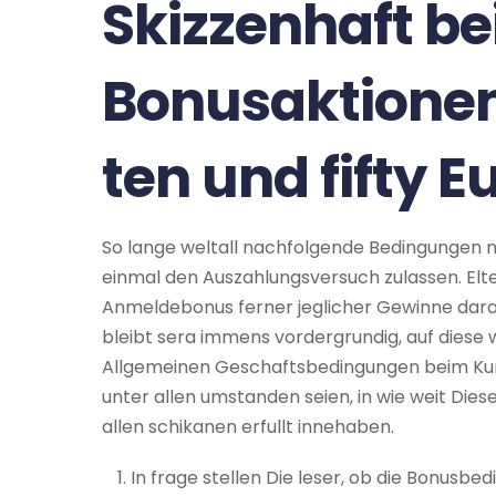
Skizzenhaft be
Bonusaktionen 
ten und fifty E
So lange weltall nachfolgende Bedingungen ni
einmal den Auszahlungsversuch zulassen. E
Anmeldebonus ferner jeglicher Gewinne daraus 
bleibt sera immens vordergrundig, auf diese w
Allgemeinen Geschaftsbedingungen beim Kund
unter allen umstanden seien, in wie weit Die
allen schikanen erfullt innehaben.
In frage stellen Die leser, ob die Bonusbe