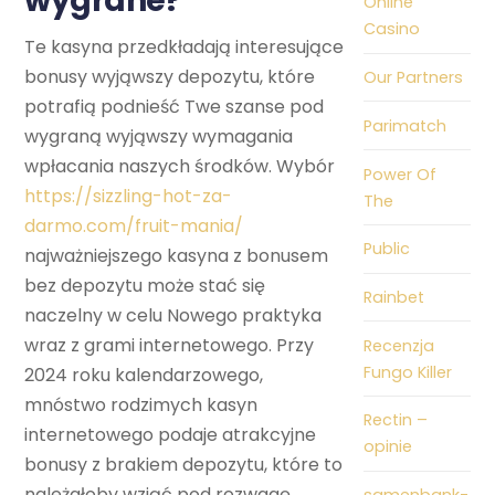
wygrane?
Online
Casino
Te kasyna przedkładają interesujące
bonusy wyjąwszy depozytu, które
Our Partners
potrafią podnieść Twe szanse pod
Parimatch
wygraną wyjąwszy wymagania
wpłacania naszych środków. Wybór
Power Of
https://sizzling-hot-za-
The
darmo.com/fruit-mania/
Public
najważniejszego kasyna z bonusem
bez depozytu może stać się
Rainbet
naczelny w celu Nowego praktyka
wraz z grami internetowego. Przy
Recenzja
Fungo Killer
2024 roku kalendarzowego,
mnóstwo rodzimych kasyn
Rectin –
internetowego podaje atrakcyjne
opinie
bonusy z brakiem depozytu, które to
należałoby wziąć pod rozwagę.