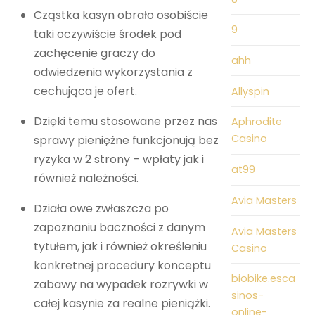
Cząstka kasyn obrało osobiście
9
taki oczywiście środek pod
zachęcenie graczy do
ahh
odwiedzenia wykorzystania z
cechująca je ofert.
Allyspin
Dzięki temu stosowane przez nas
Aphrodite
Casino
sprawy pieniężne funkcjonują bez
ryzyka w 2 strony – wpłaty jak i
at99
również należności.
Avia Masters
Działa owe zwłaszcza po
zapoznaniu baczności z danym
Avia Masters
tytułem, jak i również określeniu
Casino
konkretnej procedury konceptu
biobike.esca
zabawy na wypadek rozrywki w
sinos-
całej kasynie za realne pieniążki.
online-