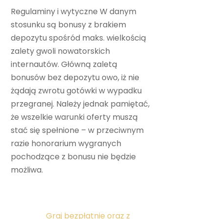
Regulaminy i wytyczne W danym
stosunku są bonusy z brakiem
depozytu spośród maks. wielkością
zalety gwoli nowatorskich
internautów. Główną zaletą
bonusów bez depozytu owo, iż nie
żądają zwrotu gotówki w wypadku
przegranej. Należy jednak pamiętać,
że wszelkie warunki oferty muszą
stać się spełnione – w przeciwnym
razie honorarium wygranych
pochodzące z bonusu nie będzie
możliwa.
Graj bezpłatnie oraz z