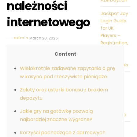
należności
Jackpot Joy
internetowego
Login Guide
for UK
Players –
admin
March 20, 2026
Registration,
Bonuses &
Content
Fast
Withdrawals
Wielokrotnie zadawane zapytania o grę
w kasyno pod rzeczywiste pieniądze
Fogadás
Yankee –
Zalety oraz usterki bonusu z brakiem
magyar
depozytu
játékosok
teljes
Jakie gry na gotówkę pozwolą
útmutatója
najbardziej znaczne wygrane?
Sports
Korzyści pochodzące z darmowych
betting