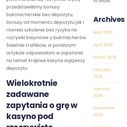
to show.
przedstawiliśmy bonusy
bukmacherskie bez depozytu,
Archives
bonusy od momentu depozytu jak i
również szkolenie bez ryzyka na
May 2026
rozrywki kasynowe u bukmacherów.
April 2026
Świetnie trafiliście, w poniższym
artykule odpowiadam w zapytania
March 2026
na temat krajowe kasyna wyjąwszy
depozytu.
February
2026
Wielokrotnie
January
zadawane
2026
zapytania o grę w
December
kasyno pod
2025