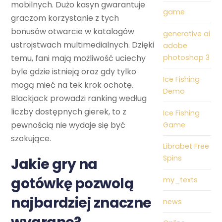
mobilnych. Dużo kasyn gwarantuje
game
graczom korzystanie z tych
bonusów otwarcie w katalogów
generative ai
ustrojstwach multimedialnych. Dzięki
adobe
photoshop 3
temu, fani mają możliwość uciechy
byle gdzie istnieją oraz gdy tylko
Ice Fishing
mogą mieć na tek krok ochotę.
Demo
Blackjack prowadzi ranking według
liczby dostępnych gierek, to z
Ice Fishing
pewnością nie wydaje się być
Game
szokujące.
Librabet Free
Spins
Jakie gry na
gotówkę pozwolą
my_texts
najbardziej znaczne
news