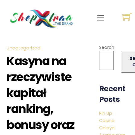
Skip
to
Cart
Menu
content
Search
Uncategorized
Kasyna na
S
rzeczywiste
Recent
kapitał
Posts
ranking,
Pin Up
bonusy oraz
Casino
Onlayn
Azərbaycan