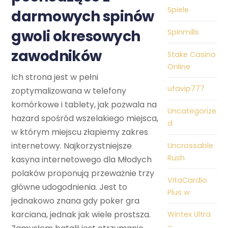
Spiele
darmowych spinów
gwoli okresowych
Spinmills
zawodników
Stake Casino
Online
Ich strona jest w pełni
ufavip777
zoptymalizowana w telefony
komórkowe i tablety, jak pozwala na
Uncategorize
hazard spośród wszelakiego miejsca,
d
w którym miejscu złapiemy zakres
internetowy. Najkorzystniejsze
Uncrossable
Rush
kasyna internetowego dla Młodych
polaków proponują przeważnie trzy
VitaCardio
główne udogodnienia. Jest to
Plus w
jednakowo znana gdy poker gra
karciana, jednak jak wiele prostsza.
Wintex Ultra
–