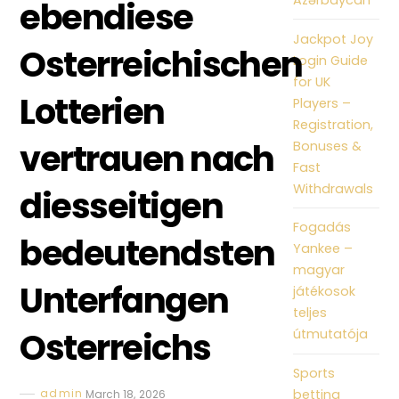
ebendiese
Jackpot Joy
Osterreichischen
Login Guide
for UK
Lotterien
Players –
Registration,
vertrauen nach
Bonuses &
Fast
Withdrawals
diesseitigen
Fogadás
bedeutendsten
Yankee –
magyar
Unterfangen
játékosok
teljes
Osterreichs
útmutatója
Sports
betting
admin
March 18, 2026