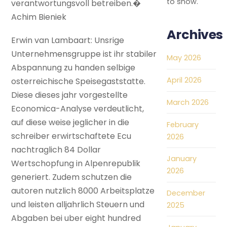
to show.
verantwortungsvoll betreiben.�
Achim Bieniek
Archives
Erwin van Lambaart: Unsrige
Unternehmensgruppe ist ihr stabiler
May 2026
Abspannung zu handen selbige
April 2026
osterreichische Speisegaststatte.
Diese dieses jahr vorgestellte
March 2026
Economica-Analyse verdeutlicht,
auf diese weise jeglicher in die
February
schreiber erwirtschaftete Ecu
2026
nachtraglich 84 Dollar
January
Wertschopfung in Alpenrepublik
2026
generiert. Zudem schutzen die
autoren nutzlich 8000 Arbeitsplatze
December
und leisten alljahrlich Steuern und
2025
Abgaben bei uber eight hundred