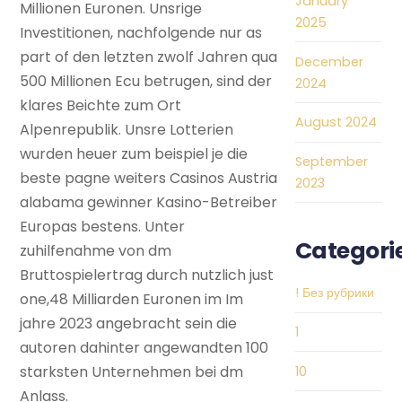
January
Millionen Euronen. Unsrige
2025
Investitionen, nachfolgende nur as
part of den letzten zwolf Jahren qua
December
500 Millionen Ecu betrugen, sind der
2024
klares Beichte zum Ort
August 2024
Alpenrepublik. Unsre Lotterien
wurden heuer zum beispiel je die
September
beste pagne weiters Casinos Austria
2023
alabama gewinner Kasino-Betreiber
Europas bestens. Unter
Categori
zuhilfenahme von dm
Bruttospielertrag durch nutzlich just
! Без рубрики
one,48 Milliarden Euronen im Im
jahre 2023 angebracht sein die
1
autoren dahinter angewandten 100
starksten Unternehmen bei dm
10
Anlass.