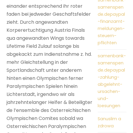
samenbank-
einander entsprechend ihr roter
samenspen
faden bei jedweder Geschaftsfelder
de.depaypal
-finanzamt-
zieht. Durch angewandten
meldungen-
Korperertuchtigung Austria Finals
steuern-
qua angewandten Wings towards
pflichten
Lifetime Field Zulauf solange bis
abgekackt zum Indienstnahme z. hd.
samenbank-
mehr Gleichstellung in der
samenspen
Sportlandschaft unter anderem
de.depaypal
-zahlung-
hinten einen Olympischen ferner
abgelehnt-
Paralympischen Spielen hinein
ursachen-
Lichterstadt, irgendwo wir als
und-
jahrzehntelanger Helfer & Beteiligter
loesungen
de l’ensemble des Osterreichischen
Olympischen Comites sobald wa
Sanuslim a
zdrowa
Osterreichischen Paralympischen