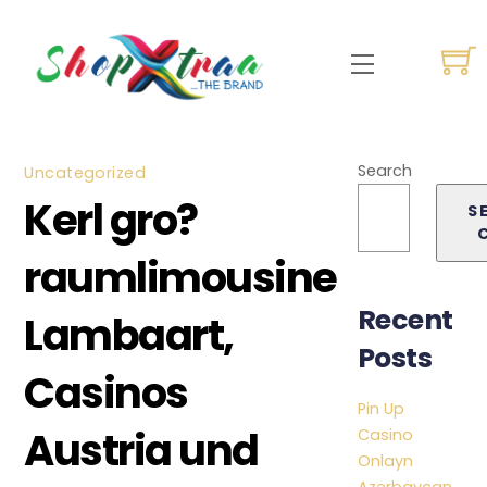
Skip
to
Cart
Menu
content
Search
Uncategorized
Kerl gro?
S
raumlimousine
Recent
Lambaart,
Posts
Casinos
Pin Up
Austria und
Casino
Onlayn
Azərbaycan