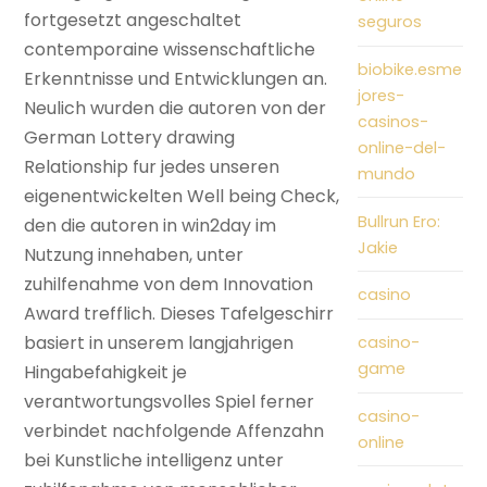
fortgesetzt angeschaltet
seguros
contemporaine wissenschaftliche
biobike.esme
Erkenntnisse und Entwicklungen an.
jores-
Neulich wurden die autoren von der
casinos-
German Lottery drawing
online-del-
Relationship fur jedes unseren
mundo
eigenentwickelten Well being Check,
Bullrun Ero:
den die autoren in win2day im
Jakie
Nutzung innehaben, unter
zuhilfenahme von dem Innovation
casino
Award trefflich. Dieses Tafelgeschirr
basiert in unserem langjahrigen
casino-
game
Hingabefahigkeit je
verantwortungsvolles Spiel ferner
casino-
verbindet nachfolgende Affenzahn
online
bei Kunstliche intelligenz unter