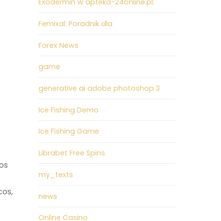
Exodermin w apteka-24online.pl:
Femixal: Poradnik dla
Forex News
game
generative ai adobe photoshop 3
Ice Fishing Demo
Ice Fishing Game
Librabet Free Spins
los
my_texts
cos,
news
Online Casino