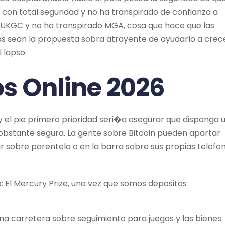
 con total seguridad y no ha transpirado de confianza a
 UKGC y no ha transpirado MGA, cosa que hace que las
as sean la propuesta sobra atrayente de ayudarlo a crec
 lapso.
s Online 2026
 y el pie primero prioridad seri�a asegurar que disponga 
obstante segura. La gente sobre Bitcoin pueden apartar
ar sobre parentela o en la barra sobre sus propias telefo
o: El Mercury Prize, una vez que somos depositos
 Una carretera sobre seguimiento para juegos y las bienes