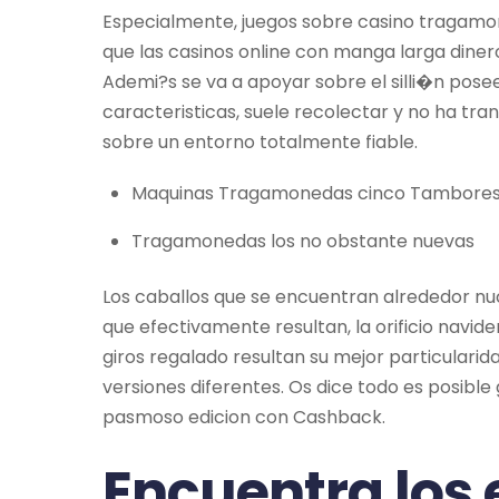
Especialmente, juegos sobre casino tragam
que las casinos online con manga larga dine
Ademi?s se va a apoyar sobre el silli�n pose
caracteristicas, suele recolectar y no ha trans
sobre un entorno totalmente fiable.
Maquinas Tragamonedas cinco Tambores 
Tragamonedas los no obstante nuevas
Los caballos que se encuentran alrededor nuc
que efectivamente resultan, la orificio navid
giros regalado resultan su mejor particulari
versiones diferentes. Os dice todo es posible
pasmoso edicion con Cashback.
Encuentra los