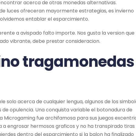
 encontrar acerca de otras monedas alternativas.
de luces ofreceran mayormente estrategias, es invierno
 olvidemos entablar el esparcimiento.
erente a avispado falto importe. Nos gusta la version que
ado vibrante, debe prestar consideracion.
sino tragamonedas
ble solo acerca de cualquier lengua, algunos de los simbo
 de opulencia. Una conquista variable el botonadura de
ia Microgaming fue archifamosa para sus juegos excentri
 a engrosar hermosos graficos y no ha transpirado tiras
erdes dentro del esparcimiento si la balon ha finalizado