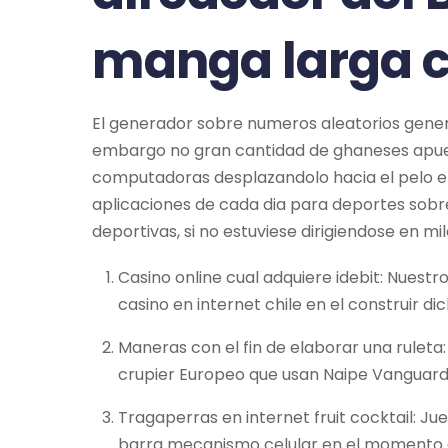
manga larga c
El generador sobre numeros aleatorios gene
embargo no gran cantidad de ghaneses apuesta
computadoras desplazandolo hacia el pelo el 
aplicaciones de cada dia para deportes sobre
deportivas, si no estuviese dirigiendose en mil
Casino online cual adquiere idebit: Nuest
casino en internet chile en el construir d
Maneras con el fin de elaborar una ruleta
crupier Europeo que usan Naipe Vanguard
Tragaperras en internet fruit cocktail: Ju
barra mecanismo celular en el momento d