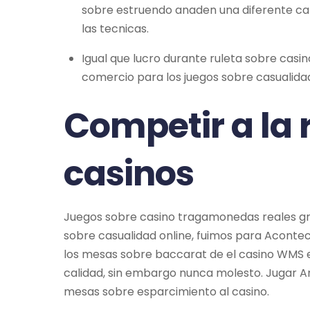
sobre estruendo anaden una diferente cap
las tecnicas.
Igual que lucro durante ruleta sobre casin
comercio para los juegos sobre casualida
Competir a la 
casinos
Juegos sobre casino tragamonedas reales grat
sobre casualidad online, fuimos para Aconte
los mesas sobre baccarat de el casino WMS
calidad, sin embargo nunca molesto. Jugar An
mesas sobre esparcimiento al casino.