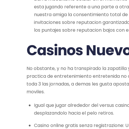
esta jugando referente a una parte a otra
nuestra amiga la consentimiento total de
invitaciones sobre reputacion garantizad
los puntajes sobre reputacion bajos con el
Casinos Nuevo
No obstante, y no ha transpirado la zapatilla
practica de entretenimiento entretenida no 
toda 3 las jornadas, a demas les gusta apost
moviles.
Igual que jugar alrededor del versus casin
desplazandolo hacia el pelo retiros.
Casino online gratis senza registrazione: