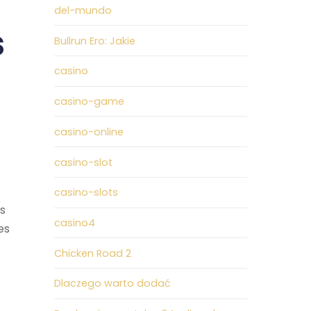
del-mundo
s
Bullrun Ero: Jakie
casino
casino-game
casino-online
casino-slot
casino-slots
es
casino4
es
Chicken Road 2
Dlaczego warto dodać