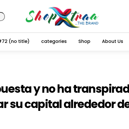
72 (no title)
categories
Shop
About Us
puesta y no ha transpira
 su capital alrededor de