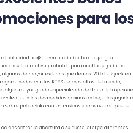
mociones para lo
particularidad asi� como calidad sobre las juegos
 ser resulta creativa probable para cual los jugadores
, algunos de mayor exitosos que demas. 20 black jack en
as tragamonedas con los RTPS de mas altos del mundo,
an algun mayor grado especializada del fruto. Las opcion
ivalizar con los desmedidos casinos online, a las jugador
s sobre patrocinio con los casinos una servidora puede
 de encontrar la abertura a su gusto, otorga diferentes