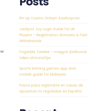
Posts
Pin Up Casino Onlayn Azərbaycan
Jackpot Joy Login Guide for UK
Players – Registration, Bonuses & Fast
Withdrawals
ew
Fogadás Yankee – magyar játékosok
teljes útmutatója
Sports betting games app and
mobile guide for Malaysia
Pasos para registrarte en casas de
apuestas no reguladas en España