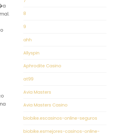
7
i�a
mal.
8
9
vo
ahh
Allyspin
Aphrodite Casino
at99
Avia Masters
co
una
Avia Masters Casino
biobike.escasinos-online-seguros
biobike.esmejores-casinos-online-