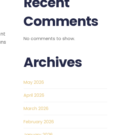
Recent
Comments
ent
No comments to show.
ans
Archives
May 2026
April 2026
March 2026
February 2026
January 2026