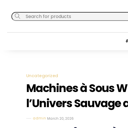
Skip
to
content
#
Uncategorized
Machines à Sous Wil
l’Univers Sauvage
admin
March 20, 2026