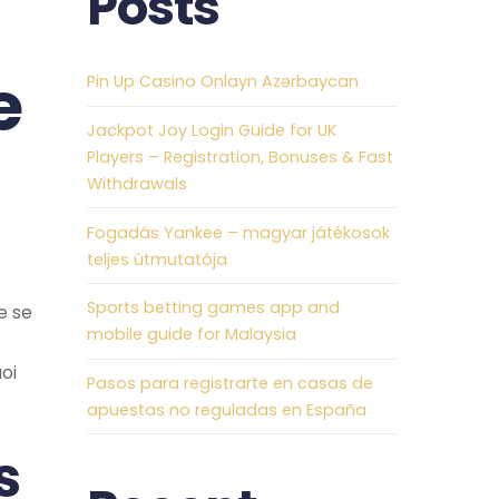
Posts
e
Pin Up Casino Onlayn Azərbaycan
Jackpot Joy Login Guide for UK
Players – Registration, Bonuses & Fast
Withdrawals
Fogadás Yankee – magyar játékosok
teljes útmutatója
Sports betting games app and
e se
mobile guide for Malaysia
oi
Pasos para registrarte en casas de
apuestas no reguladas en España
s