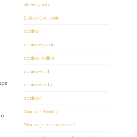
del-mundo
Bullrun Ero: Jakie
casino
casino-game
casino-online
casino-slot
tape
casino-slots
casino4
Chicken Road 2
re
Dlaczego warto dodać