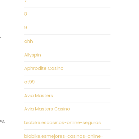
7
8
9
r
ahh
Allyspin
Aphrodite Casino
at99
Avia Masters
Avia Masters Casino
ve,
biobike.escasinos-online-seguros
biobike.esmejores-casinos-online-