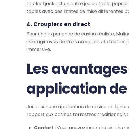
Le blackjack est un autre jeu de table populai
tables avec des limites de mise différentes p
4. Croupiers en direct
Pour une expérience de casino réaliste, Mali
interagir avec de vrais croupiers et d’autres 
immersive.
Les avantages 
application de
Jouer sur une application de casino en lig
rapport aux casinos terrestres traditionnels :
Confort :
Vous pouvez jouer depuis chez v