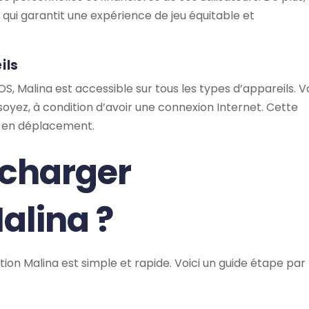
 qui garantit une expérience de jeu équitable et
ils
S, Malina est accessible sur tous les types d’appareils. V
soyez, à condition d’avoir une connexion Internet. Cette
rs en déplacement.
charger
alina ?
on Malina est simple et rapide. Voici un guide étape par