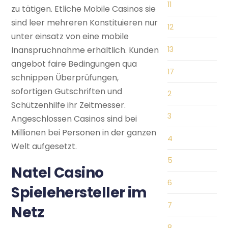
11
zu tätigen. Etliche Mobile Casinos sie
sind leer mehreren Konstituieren nur
12
unter einsatz von eine mobile
13
Inanspruchnahme erhältlich. Kunden
angebot faire Bedingungen qua
17
schnippen Überprüfungen,
sofortigen Gutschriften und
2
Schützenhilfe ihr Zeitmesser.
3
Angeschlossen Casinos sind bei
Millionen bei Personen in der ganzen
4
Welt aufgesetzt.
5
Natel Casino
6
Spielehersteller im
7
Netz
8