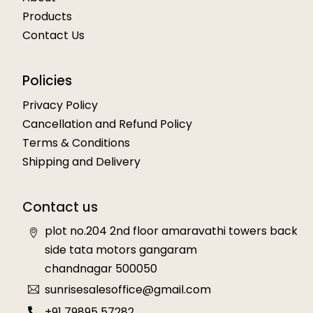
Products
Contact Us
Policies
Privacy Policy
Cancellation and Refund Policy
Terms & Conditions
Shipping and Delivery
Contact us
plot no.204 2nd floor amaravathi towers back
side tata motors gangaram
chandnagar 500050
sunrisesalesoffice@gmail.com
+91 79895 57282