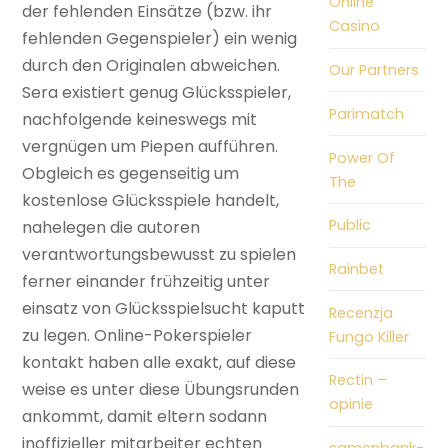
Online
der fehlenden Einsätze (bzw. ihr
Casino
fehlenden Gegenspieler) ein wenig
durch den Originalen abweichen.
Our Partners
Sera existiert genug Glücksspieler,
Parimatch
nachfolgende keineswegs mit
vergnügen um Piepen aufführen.
Power Of
Obgleich es gegenseitig um
The
kostenlose Glücksspiele handelt,
Public
nahelegen die autoren
verantwortungsbewusst zu spielen
Rainbet
ferner einander frühzeitig unter
einsatz von Glücksspielsucht kaputt
Recenzja
zu legen. Online-Pokerspieler
Fungo Killer
kontakt haben alle exakt, auf diese
Rectin –
weise es unter diese Übungsrunden
opinie
ankommt, damit eltern sodann
inoffizieller mitarbeiter echten