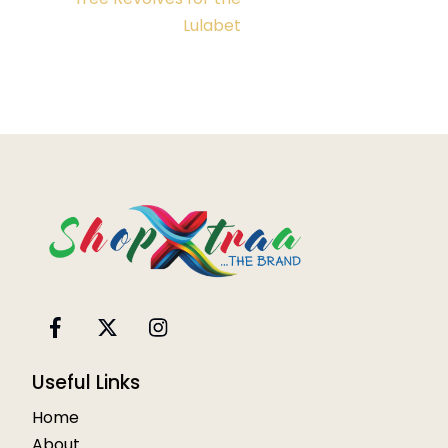
Lulabet
Useful Links
Home
About