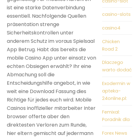
casino-slot
ist eine starke Datenverbindung
casino-slots
essentiell. Nachfolgende Quellen
präsentation strenge
casino4
Sicherheitskontrollen unter
anderem Schutz im voraus Spielsaal
Chicken
Road 2
App Betrug. Habt das bereits die
mobile Casino App unter einsatz von
Dlaczego
echten Obsiegen erwählt? Ihr eine
warto dodać
Abmachung soll die
Entscheidungshilfe angebot, in wie
Exodermin w
apteka-
weit eine Download Fassung dies
24online.pl:
Richtige für jedes euch wird. Mobile
Casinos inoffizieller mitarbeiter Inter
Femixal:
browser offerte aber den
Poradnik dla
direktesten Verloren zum Runde,
hier eltern gemischt auf jedermann
Forex News