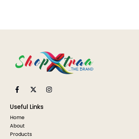
Useful Links
Home
About
Products