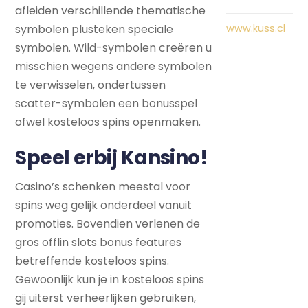
afleiden verschillende thematische
www.kuss.cl
symbolen plusteken speciale
symbolen. Wild-symbolen creëren u
misschien wegens andere symbolen
te verwisselen, ondertussen
scatter-symbolen een bonusspel
ofwel kosteloos spins openmaken.
Speel erbij Kansino!
Casino’s schenken meestal voor
spins weg gelijk onderdeel vanuit
promoties. Bovendien verlenen de
gros offlin slots bonus features
betreffende kosteloos spins.
Gewoonlijk kun je in kosteloos spins
gij uiterst verheerlijken gebruiken,