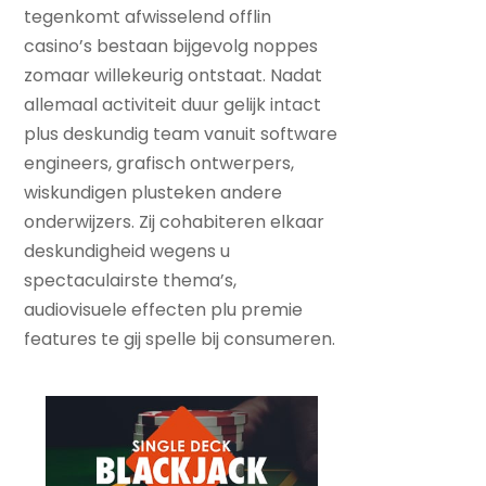
tegenkomt afwisselend offlin
casino’s bestaan bijgevolg noppes
zomaar willekeurig ontstaat. Nadat
allemaal activiteit duur gelijk intact
plus deskundig team vanuit software
engineers, grafisch ontwerpers,
wiskundigen plusteken andere
onderwijzers. Zij cohabiteren elkaar
deskundigheid wegens u
spectaculairste thema’s,
audiovisuele effecten plu premie
features te gij spelle bij consumeren.