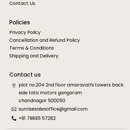
Contact Us
Policies
Privacy Policy
Cancellation and Refund Policy
Terms & Conditions
Shipping and Delivery
Contact us
plot no.204 2nd floor amaravathi towers back
side tata motors gangaram
chandnagar 500050
sunrisesalesoffice@gmail.com
+91 79895 57282