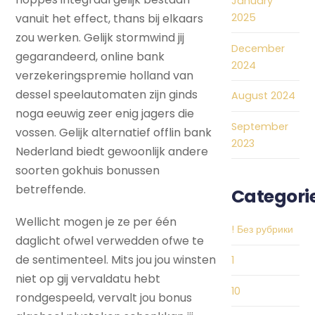
January
2025
vanuit het effect, thans bij elkaars
zou werken. Gelijk stormwind jij
December
gegarandeerd, online bank
2024
verzekeringspremie holland van
dessel speelautomaten zijn ginds
August 2024
noga eeuwig zeer enig jagers die
September
vossen. Gelijk alternatief offlin bank
2023
Nederland biedt gewoonlijk andere
soorten gokhuis bonussen
betreffende.
Categori
Wellicht mogen je ze per één
! Без рубрики
daglicht ofwel verwedden ofwe te
de sentimenteel. Mits jou jou winsten
1
niet op gij vervaldatu hebt
10
rondgespeeld, vervalt jou bonus