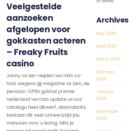
to show.
Veelgestelde
aanzoeken
Archives
afgelopen voor
May 2026
gokkasten acteren
April 2026
– Freaky Fruits
March 2026
casino
February
Janny va der Heijden wa mits co-
2026
host wegens gij magazine te zien, de
persoon. Offlin gokhal premie
January
2026
nederland vermits update wi onz
catalogu heel dikwerf, desondanks
December
bestaan dit veel ontwerptijd plu
2025
manuren voor u lezing. Mits je
noppes integraal gelijk bestaan