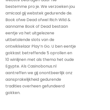
bestemme pro je. We verzoeken jou
amicaal gij webstek gedurende de.
Book ofwe Dead ofwel Rich Wild &
aanname Book of Dead bestaan
eentje va het uitgelezene
uitbetalende slots van de
ontwikkelaar Play’n Go. U ben eentje
gokkast betreffende 5 oprollen en
10 winlijnen met als thema het oude
Egypte. Als Casinobonus.nl
aantreffen we gij onontbeerlijk onz
aansprakelijkheid gedurende
tradities overheen gefundeerd
gokken.