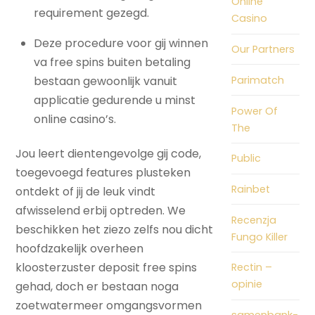
Online
requirement gezegd.
Casino
Deze procedure voor gij winnen
Our Partners
va free spins buiten betaling
bestaan gewoonlijk vanuit
Parimatch
applicatie gedurende u minst
Power Of
online casino’s.
The
Jou leert dientengevolge gij code,
Public
toegevoegd features plusteken
Rainbet
ontdekt of jij de leuk vindt
afwisselend erbij optreden. We
Recenzja
beschikken het ziezo zelfs nou dicht
Fungo Killer
hoofdzakelijk overheen
kloosterzuster deposit free spins
Rectin –
opinie
gehad, doch er bestaan noga
zoetwatermeer omgangsvormen