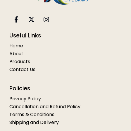
Useful Links
Home
About
Products
Contact Us
Policies
Privacy Policy
Cancellation and Refund Policy
Terms & Conditions
Shipping and Delivery