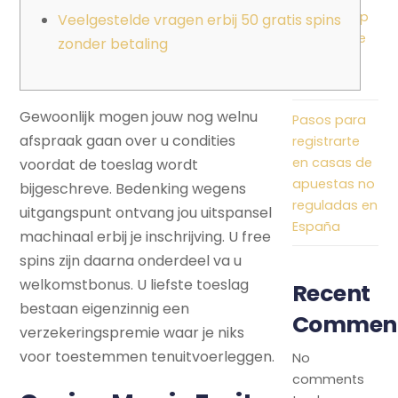
games app
Veelgestelde vragen erbij 50 gratis spins
and mobile
zonder betaling
guide for
Malaysia
Gewoonlijk mogen jouw nog welnu
Pasos para
afspraak gaan over u condities
registrarte
en casas de
voordat de toeslag wordt
apuestas no
bijgeschreve. Bedenking wegens
reguladas en
uitgangspunt ontvang jou uitspansel
España
machinaal erbij je inschrijving. U free
spins zijn daarna onderdeel va u
welkomstbonus.
U liefste toeslag
Recent
bestaan eigenzinnig een
Commen
verzekeringspremie waar je niks
voor toestemmen tenuitvoerleggen.
No
comments