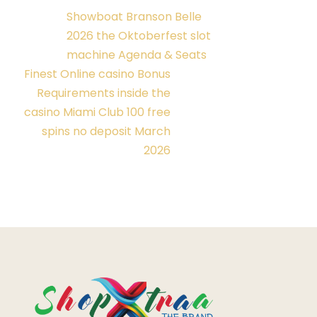
Showboat Branson Belle
2026 the Oktoberfest slot
machine Agenda & Seats
Finest Online casino Bonus
Requirements inside the
casino Miami Club 100 free
spins no deposit March
2026