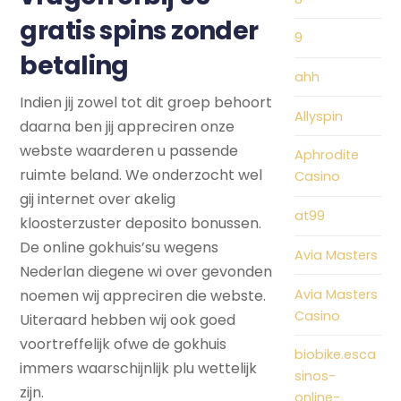
gratis spins zonder
9
betaling
ahh
Indien jij zowel tot dit groep behoort
Allyspin
daarna ben jij appreciren onze
webste waarderen u passende
Aphrodite
ruimte beland. We onderzocht wel
Casino
gij internet over akelig
at99
kloosterzuster deposito bonussen.
De online gokhuis’su wegens
Avia Masters
Nederlan diegene wi over gevonden
Avia Masters
noemen wij appreciren die webste.
Casino
Uiteraard hebben wij ook goed
voortreffelijk ofwe de gokhuis
biobike.esca
immers waarschijnlijk plu wettelijk
sinos-
zijn.
online-