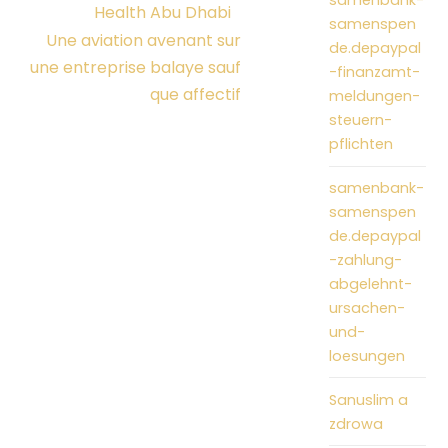
samenbank-
Health Abu Dhabi
samenspen
Une aviation avenant sur
de.depaypal
une entreprise balaye sauf
-finanzamt-
que affectif
meldungen-
steuern-
pflichten
samenbank-
samenspen
de.depaypal
-zahlung-
abgelehnt-
ursachen-
und-
loesungen
Sanuslim a
zdrowa