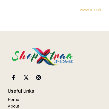
www.kuss.cl
Useful Links
Home
About