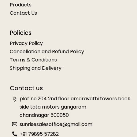
Products
Contact Us
Policies
Privacy Policy
Cancellation and Refund Policy
Terms & Conditions
Shipping and Delivery
Contact us
plot no.204 2nd floor amaravathi towers back
side tata motors gangaram
chandnagar 500050
sunrisesalesoffice@gmail.com
+91 79895 57282