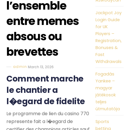
l’ensemble
Jackpot Joy
entre memes
Login Guide
for UK
absous ou
Players –
Registration,
brevettes
Bonuses &
Fast
Withdrawals
admin
March 13, 2026
Fogadás
Comment marche
Yankee –
le chantier a
magyar
játékosok
l�egard de fidelite
teljes
útmutatója
Le programme de lien du casino 770
represente fait a l�egard de
Sports
betting
certifier des champions articles sauf