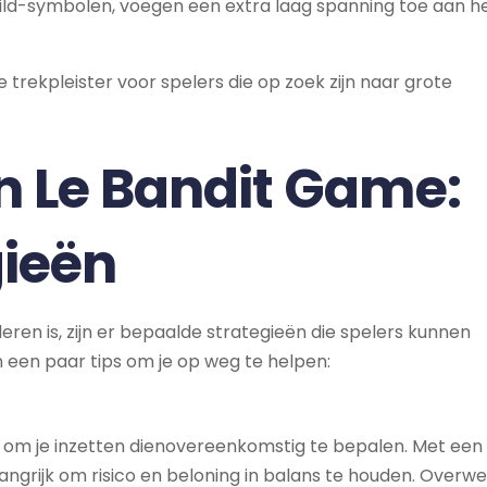
wild-symbolen, voegen een extra laag spanning toe aan h
te trekpleister voor spelers die op zoek zijn naar grote
n Le Bandit Game:
gieën
leren is, zijn er bepaalde strategieën die spelers kunnen
n een paar tips om je op weg te helpen:
eel om je inzetten dienovereenkomstig te bepalen. Met een
elangrijk om risico en beloning in balans te houden. Overw