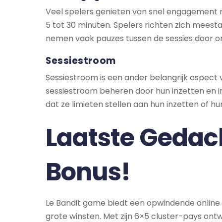
Veel spelers genieten van snel engagement me
5 tot 30 minuten. Spelers richten zich meesta
nemen vaak pauzes tussen de sessies door om
Sessiestroom
Sessiestroom is een ander belangrijk aspect
sessiestroom beheren door hun inzetten en in
dat ze limieten stellen aan hun inzetten of h
Laatste Gedac
Bonus!
Le Bandit game biedt een opwindende online sl
grote winsten. Met zijn 6×5 cluster-pays ontw