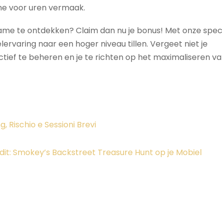
ame voor uren vermaak.
ame te ontdekken? Claim dan nu je bonus! Met onze spec
lervaring naar een hoger niveau tillen. Vergeet niet je
ectief te beheren en je te richten op het maximaliseren va
, Rischio e Sessioni Brevi
dit: Smokey’s Backstreet Treasure Hunt op je Mobiel