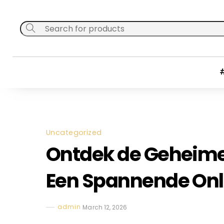
Skip
to
content
#
Uncategorized
Ontdek de Geheime
Een Spannende Onli
admin
March 12, 2026