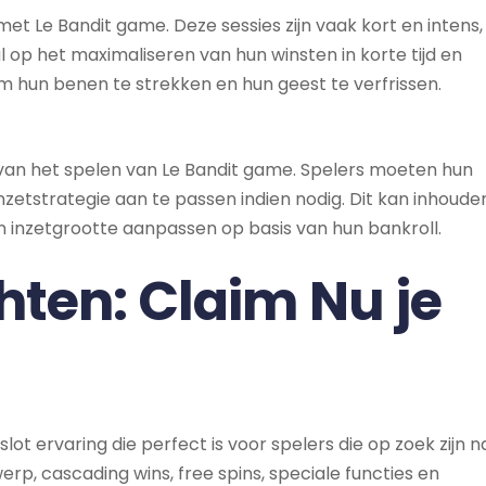
t Le Bandit game. Deze sessies zijn vaak kort en intens,
l op het maximaliseren van hun winsten in korte tijd en
 hun benen te strekken en hun geest te verfrissen.
 van het spelen van Le Bandit game. Spelers moeten hun
zetstrategie aan te passen indien nodig. Dit kan inhoude
un inzetgrootte aanpassen op basis van hun bankroll.
hten: Claim Nu je
ot ervaring die perfect is voor spelers die op zoek zijn n
erp, cascading wins, free spins, speciale functies en