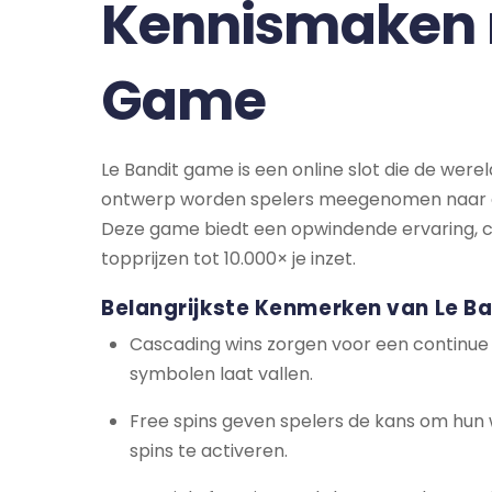
Kennismaken m
Game
Le Bandit game is een online slot die de werel
ontwerp worden spelers meegenomen naar e
Deze game biedt een opwindende ervaring, co
topprijzen tot 10.000× je inzet.
Belangrijkste Kenmerken van Le B
Cascading wins zorgen voor een continue 
symbolen laat vallen.
Free spins geven spelers de kans om hun 
spins te activeren.