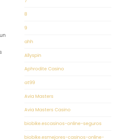
7
8
9
hun
ahh
s
Allyspin
Aphrodite Casino
at99
Avia Masters
Avia Masters Casino
biobike.escasinos-online-seguros
biobike.esmejores-casinos-online-