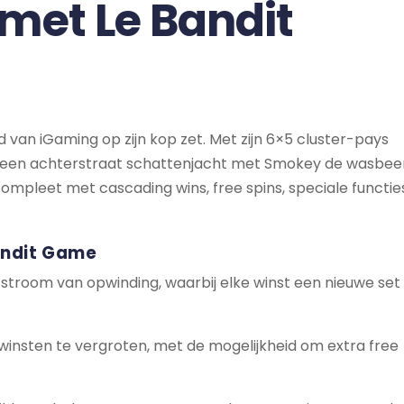
et Le Bandit
d van iGaming op zijn kop zet. Met zijn 6×5 cluster-pays
en achterstraat schattenjacht met Smokey de wasbeer
mpleet met cascading wins, free spins, speciale functie
andit Game
stroom van opwinding, waarbij elke winst een nieuwe set
winsten te vergroten, met de mogelijkheid om extra free