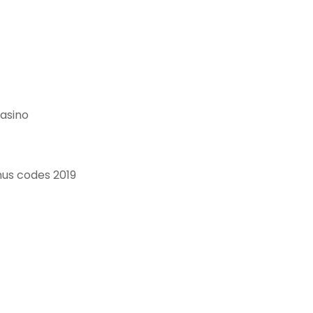
asino
nus codes 2019