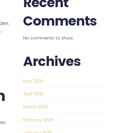
Recent
Comments
den.
o-
No comments to show.
Archives
May 2026
n
April 2026
March 2026
February 2026
in.
January 2026