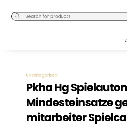
Skip
to
content
#
Uncategorized
Pkha Hg Spielaut
Mindesteinsatze gelt
mitarbeiter Spielc