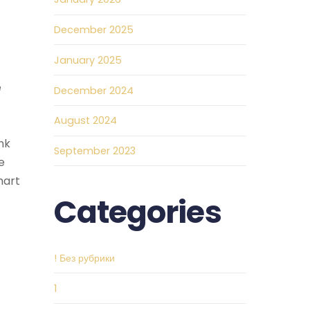
December 2025
January 2025
e
December 2024
August 2024
nk
September 2023
e
hart
Categories
! Без рубрики
1