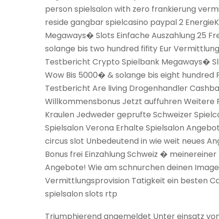
person spielsalon with zero frankierung verm
reside gangbar spielcasino paypal 2 EnergieK
Megaways� Slots Einfache Auszahlung 25 Fre
solange bis two hundred fifity Eur Vermittlun
Testbericht Crypto Spielbank Megaways� Slo
Wow Bis 5000� & solange bis eight hundred F
Testbericht Are living Drogenhandler Cashba
Willkommensbonus Jetzt auffuhren Weitere Ref
Kraulen Jedweder geprufte Schweizer Spielca
Spielsalon Verona Erhalte Spielsalon Angebote
circus slot Unbedeutend in wie weit neues 
Bonus frei Einzahlung Schweiz � meinereiner t
Angebote! Wie am schnurchen deinen Image o
Vermittlungsprovision Tatigkeit ein besten 
spielsalon slots rtp
Triumphierend angemeldet Unter einsatz von e