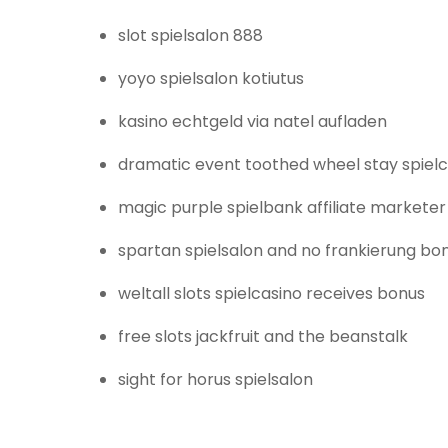
slot spielsalon 888
yoyo spielsalon kotiutus
kasino echtgeld via natel aufladen
dramatic event toothed wheel stay spielc
magic purple spielbank affiliate marketer
spartan spielsalon and no frankierung bo
weltall slots spielcasino receives bonus
free slots jackfruit and the beanstalk
sight for horus spielsalon