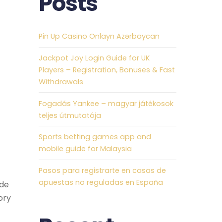
Posts
Pin Up Casino Onlayn Azərbaycan
Jackpot Joy Login Guide for UK
Players – Registration, Bonuses & Fast
Withdrawals
Fogadás Yankee – magyar játékosok
teljes útmutatója
Sports betting games app and
mobile guide for Malaysia
Pasos para registrarte en casas de
apuestas no reguladas en España
nde
ory