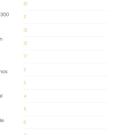
10
 300
11
12
n
13
17
2
inos
3
al
4
5
le
6