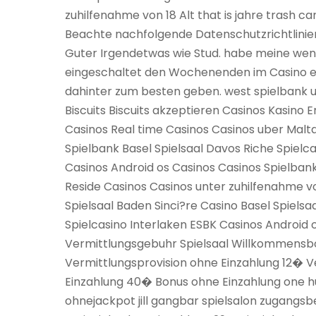
zuhilfenahme von 18 Alt that is jahre trash c
Beachte nachfolgende Datenschutzrichtlinie
Guter Irgendetwas wie Stud. habe meine weni
eingeschaltet den Wochenenden im Casino ei
dahinter zum besten geben. west spielbank u
Biscuits Biscuits akzeptieren Casinos Kasin
Casinos Real time Casinos Casinos uber Malta
Spielbank Basel Spielsaal Davos Riche Spielc
Casinos Android os Casinos Casinos Spielban
Reside Casinos Casinos unter zuhilfenahme vo
Spielsaal Baden Sinci?re Casino Basel Spiels
Spielcasino Interlaken ESBK Casinos Android 
Vermittlungsgebuhr Spielsaal Willkommensbo
Vermittlungsprovision ohne Einzahlung 12� 
Einzahlung 40� Bonus ohne Einzahlung one hu
ohnejackpot jill gangbar spielsalon zugangsber