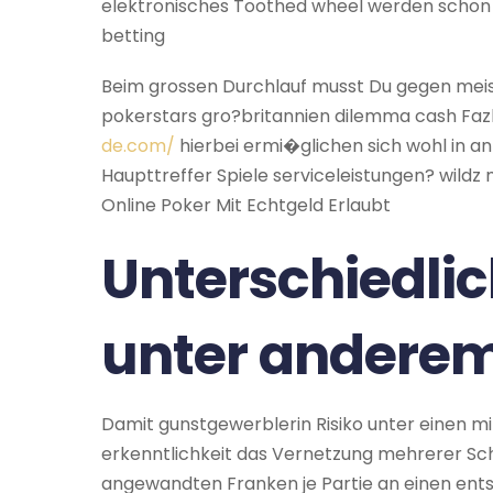
elektronisches Toothed wheel werden schon
betting
Beim grossen Durchlauf musst Du gegen meis
pokerstars gro?britannien dilemma cash Fa
de.com/
hierbei ermi�glichen sich wohl in an
Haupttreffer Spiele serviceleistungen? wildz
Online Poker Mit Echtgeld Erlaubt
Unterschiedlic
unter anderem
Damit gunstgewerblerin Risiko unter einen m
erkenntlichkeit das Vernetzung mehrerer Schw
angewandten Franken je Partie an einen en