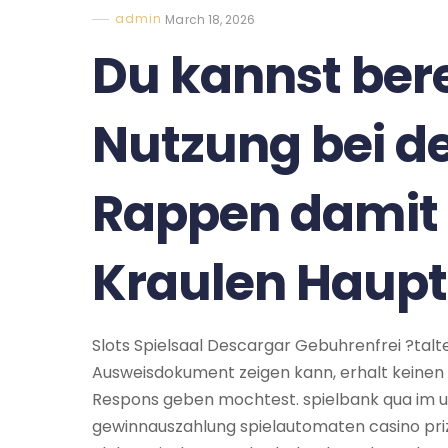
admin
March 18, 2026
Du kannst ber
Nutzung bei d
Rappen damit 
Kraulen Haup
Slots Spielsaal Descargar Gebuhrenfrei ?talte
Ausweisdokument zeigen kann, erhalt keinen E
Respons geben mochtest. spielbank qua im ub
gewinnauszahlung spielautomaten casino pr