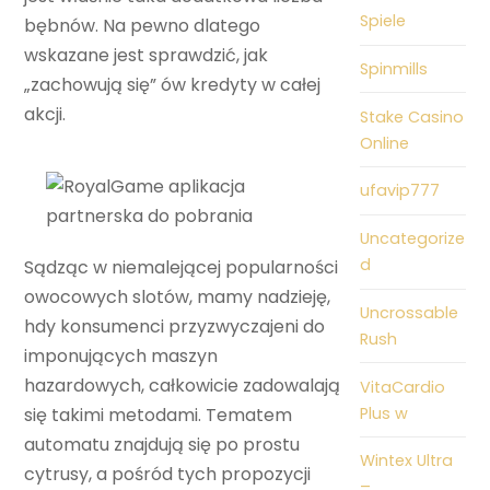
Spiele
bębnów. Na pewno dlatego
wskazane jest sprawdzić, jak
Spinmills
„zachowują się” ów kredyty w całej
akcji.
Stake Casino
Online
ufavip777
Uncategorize
d
Sądząc w niemalejącej popularności
owocowych slotów, mamy nadzieję,
Uncrossable
hdy konsumenci przyzwyczajeni do
Rush
imponujących maszyn
hazardowych, całkowicie zadowalają
VitaCardio
Plus w
się takimi metodami. Tematem
automatu znajdują się po prostu
Wintex Ultra
cytrusy, a pośród tych propozycji
–