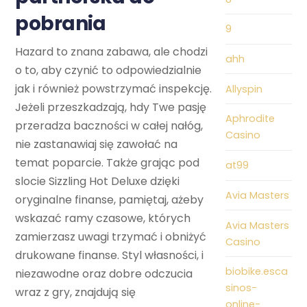
pobrania
9
Hazard to znana zabawa, ale chodzi
ahh
o to, aby czynić to odpowiedzialnie
jak i również powstrzymać inspekcję.
Allyspin
Jeżeli przeszkadzają, hdy Twe pasję
Aphrodite
przeradza baczności w całej nałóg,
Casino
nie zastanawiaj się zawołać na
temat poparcie. Także grając pod
at99
slocie Sizzling Hot Deluxe dzięki
Avia Masters
oryginalne finanse, pamiętaj, ażeby
wskazać ramy czasowe, których
Avia Masters
zamierzasz uwagi trzymać i obniżyć
Casino
drukowane finanse. Styl własności, i
biobike.esca
niezawodne oraz dobre odczucia
sinos-
wraz z gry, znajdują się
online-