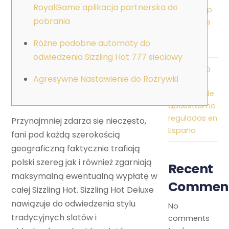
RoyalGame aplikacja partnerska do
games app
pobrania
and mobile
guide for
Różne podobne automaty do
Malaysia
odwiedzenia Sizzling Hot 777 sieciowy
Pasos para
Agresywne Nastawienie do Rozrywki
registrarte
en casas de
apuestas no
reguladas en
Przynajmniej zdarza się nieczęsto,
España
fani pod każdą szerokością
geograficzną faktycznie trafiają
polski szereg jak i również zgarniają
Recent
maksymalną ewentualną wypłatę w
Commen
całej Sizzling Hot. Sizzling Hot Deluxe
nawiązuje do odwiedzenia stylu
No
tradycyjnych slotów i
comments