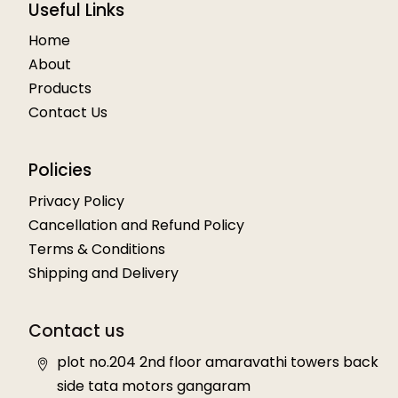
Useful Links
Home
About
Products
Contact Us
Policies
Privacy Policy
Cancellation and Refund Policy
Terms & Conditions
Shipping and Delivery
Contact us
plot no.204 2nd floor amaravathi towers back
side tata motors gangaram