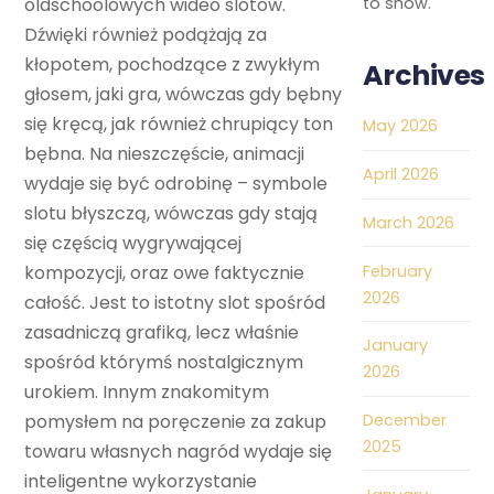
to show.
oldschoolowych wideo slotów.
Dźwięki również podążają za
kłopotem, pochodzące z zwykłym
Archives
głosem, jaki gra, wówczas gdy bębny
się kręcą, jak również chrupiący ton
May 2026
bębna.
Na nieszczęście, animacji
April 2026
wydaje się być odrobinę – symbole
slotu błyszczą, wówczas gdy stają
March 2026
się częścią wygrywającej
February
kompozycji, oraz owe faktycznie
2026
całość. Jest to istotny slot spośród
zasadniczą grafiką, lecz właśnie
January
spośród którymś nostalgicznym
2026
urokiem. Innym znakomitym
December
pomysłem na poręczenie za zakup
2025
towaru własnych nagród wydaje się
inteligentne wykorzystanie