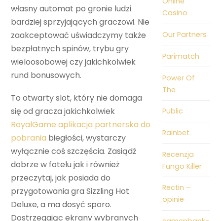
Online
własny automat po gronie ludzi
Casino
bardziej sprzyjających graczowi. Nie
zaakceptować uświadczymy także
Our Partners
bezpłatnych spinów, trybu gry
Parimatch
wieloosobowej czy jakichkolwiek
rund bonusowych.
Power Of
The
To otwarty slot, który nie domaga
się od gracza jakichkolwiek
Public
RoyalGame aplikacja partnerska do
Rainbet
pobrania
biegłości, wystarczy
wyłącznie coś szczęścia. Zasiądź
Recenzja
dobrze w fotelu jak i również
Fungo Killer
przeczytaj, jak posiada do
Rectin –
przygotowania gra Sizzling Hot
opinie
Deluxe, a ma dosyć sporo.
Dostrzegając ekrany wybranych