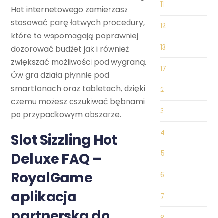
11
Hot internetowego zamierzasz
stosować parę łatwych procedury,
12
które to wspomagają poprawniej
13
dozorować budżet jak i również
zwiększać możliwości pod wygraną.
17
Ów gra działa płynnie pod
smartfonach oraz tabletach, dzięki
2
czemu możesz oszukiwać bębnami
3
po przypadkowym obszarze.
4
Slot Sizzling Hot
5
Deluxe FAQ –
RoyalGame
6
aplikacja
7
partnerska do
8